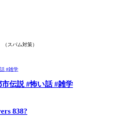
。（スパム対策）
市伝説 #怖い話 #雑学
vers 838?