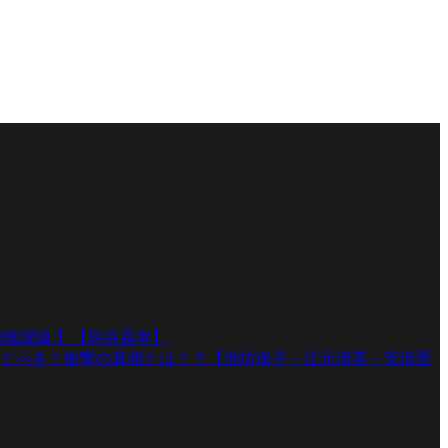
陰謀論 】【烏谷昌幸】
ぐべき！衝撃の真相とは！？【池坊保子・辻元清美・安倍晋