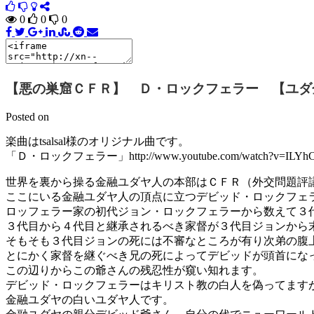
0
0
0
【悪の巣窟ＣＦＲ】 Ｄ・ロックフェラー 【ユダ
Posted on
楽曲はtsalsal様のオリジナル曲です。
「Ｄ・ロックフェラー」http://www.youtube.com/watch?v=ILYh
世界を裏から操る金融ユダヤ人の本部はＣＦＲ（外交問題評
ここにいる金融ユダヤ人の頂点に立つデビッド・ロックフェ
ロッフェラー家の初代ジョン・ロックフェラーから数えて３
３代目から４代目と継承されるべき家督が３代目ジョンから
そもそも３代目ジョンの死には不審なところが有り次弟の腹
とにかく家督を継ぐべき兄の死によってデビッドが頭首にな
この辺りからこの爺さんの残忍性が窺い知れます。
デビッド・ロックフェラーはキリスト教の白人を偽ってます
金融ユダヤの白いユダヤ人です。