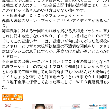
金融ユダヤの親分デビッド爺さん。自分の代でニューワール
金融ユダヤ人のグローバル企業支配体制の法整備により、全
このデビッド爺さんのやり方はかなり強引です。
～～短編小説 Ｄ・ロックフェラーより～～～
傀儡大統領のジョン・ブッシュに「いいアイディアがあるん
Ｏ。
湾岸戦争に対する米国民の非難を浴びる共和党ブッシュに替
これに託すも進まないＮＷＯ。イスラエル首相とＰＬＯのア
そしてこの勘違いヤローは、勘違い挙句にあてがった監視役
コノヤローとワザと大統領執務室の不適切な関係をリークさ
次はブッシュの息子にするか。馬鹿だけど欲が深いところが
カヤロー。
不正選挙の出来レースだろ！おい！フロリダの票はどうなっ
馬鹿ブッシュＪｒの弟かよ！フロリダ知事は！いいから早く
という事で二転三転して司法判断までもつれ込んだ大統領は
オイ！ちょっと強引でも計画進めろ！という事で９１１同時
ＴＣ地下金庫に保管してあった事にして、ＷＴＣ再建費用も
た。