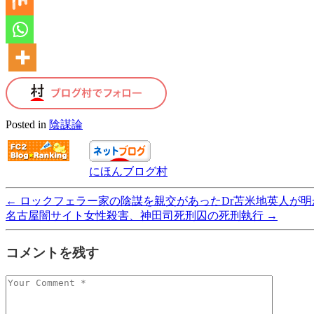
Posted in
陰謀論
にほんブログ村
←
ロックフェラー家の陰謀を親交があったDr苫米地英人が明
名古屋闇サイト女性殺害、神田司死刑囚の死刑執行
→
コメントを残す