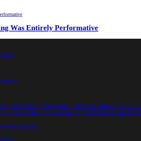
ing Was Entirely Performative
 #雑学
formative
政治・民主主義の「意外な関係」【政治学者が解説】【となりの
ャンダルに発展か？これは間違いなく事実関係の全容解明を急
teChange #Science
るぜ！