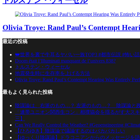
トルステン・ウィーセル
Olivia Troye: Rand Paul’s Contempt Hear
最近の投稿
👑世界を裏で牛耳るヤバい一族TOP3 #都市伝説 #怖い話
Doom était l’Illuminati manquant de l’univers 838?
トルステン・ウィーセル
地震発生時に生存率を上げる方法
Olivia Troye: Rand Paul’s Contempt Hearing Was Entirely Per
最もよく見られた投稿
陰謀論は、右派のもの…？ 左派のもの…？ 陰謀論と
「連帯ユニオン関西生コン」相撲協会を揺るがす大スキ
三】
Can We Really Control the Weather? #Geoengineering #Clima
【ひろゆき】陰謀論で議論するのはバカバカしい
【ゆっくり陰謀論】ドラコニアンからのメッセージを語