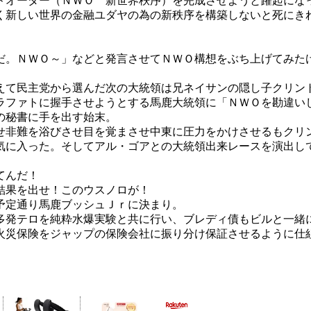
ドオーダー（ＮＷＯ 新世界秩序）を完成させようと躍起にな
く新しい世界の金融ユダヤの為の新秩序を構築しないと死にき
だ。ＮＷＯ～」などと発言させてＮＷＯ構想をぶち上げてみた
えて民主党から選んだ次の大統領は兄ネイサンの隠し子クリン
ラファトに握手させようとする馬鹿大統領に「ＮＷＯを勘違い
の秘書に手を出す始末。
せ非難を浴びさせ目を覚まさせ中東に圧力をかけさせるもクリ
気に入った。そしてアル・ゴアとの大統領出来レースを演出し
てんだ！
結果を出せ！このウスノロが！
予定通り馬鹿ブッシュＪｒに決まり。
多発テロを純粋水爆実験と共に行い、ブレディ債もビルと一緒
火災保険をジャップの保険会社に振り分け保証させるように仕