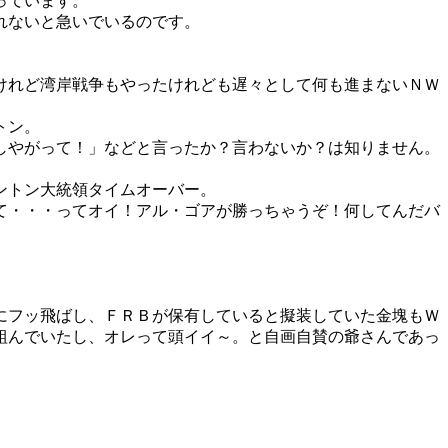
っています。
れないと急いでいるのです。
けれど湾岸戦争もやったけれども遅々として何も進まないＮＷ
トン。
しやがって！」などと言ったか？言わないか？は知りません。
ントン大統領タイムオーバー。
て・・・ってオイ！アル・ゴアが勝っちゃうぞ！何してんだバ
にフッ飛ばし、ＦＲＢが保有していると擬装していた金塊もＷ
組んでいたし、オレって頭イイ～。と自画自賛の爺さんであっ