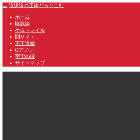
Skip
陰謀論の正体どっとこむ
Toggle
to
navigation
content
ホーム
陰謀論
ケムトレイル
闇サイト
不正選挙
Qアノン
宇宙の謎
サイトマップ