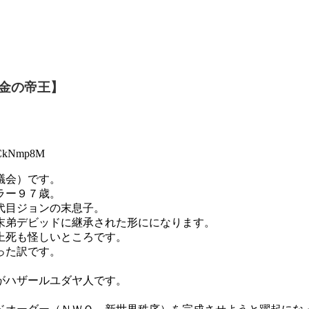
金の帝王】
CkNmp8M
議会）です。
ラー９７歳。
代目ジョンの末息子。
末弟デビッドに継承された形にになります。
上死も怪しいところです。
った訳です。
がハザールユダヤ人です。