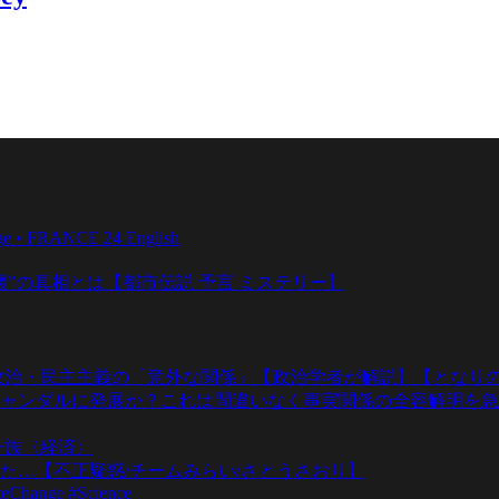
ange • FRANCE 24 English
壊”の真相とは【都市伝説 予言 ミステリー】
政治・民主主義の「意外な関係」【政治学者が解説】【となりの
ャンダルに発展か？これは間違いなく事実関係の全容解明を急
一族〈経済〉
た…【不正疑惑/チームみらい/さとうさおり】
teChange #Science