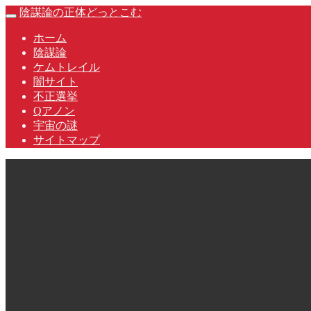
Skip
陰謀論の正体どっとこむ
Toggle
to
navigation
content
ホーム
陰謀論
ケムトレイル
闇サイト
不正選挙
Qアノン
宇宙の謎
サイトマップ