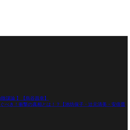
陰謀論 】【烏谷昌幸】
ぐべき！衝撃の真相とは！？【池坊保子・辻元清美・安倍晋