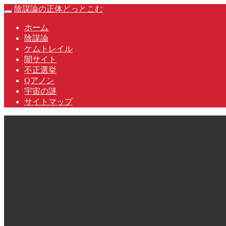
Skip
陰謀論の正体どっとこむ
Toggle
to
navigation
content
ホーム
陰謀論
ケムトレイル
闇サイト
不正選挙
Qアノン
宇宙の謎
サイトマップ