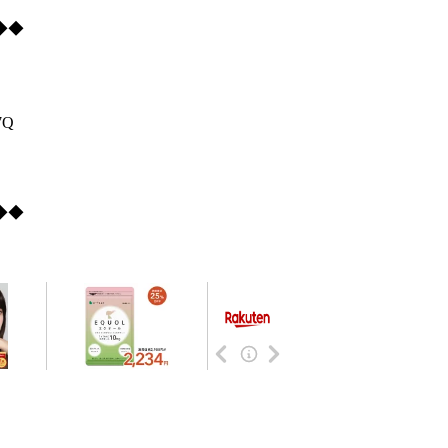
◆◆
7Q
◆◆