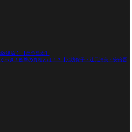
陰謀論 】【烏谷昌幸】
ぐべき！衝撃の真相とは！？【池坊保子・辻元清美・安倍晋