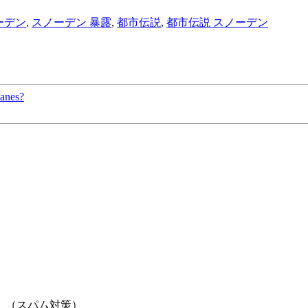
ーデン
,
スノーデン 暴露
,
都市伝説
,
都市伝説 スノーデン
canes?
。（スパム対策）