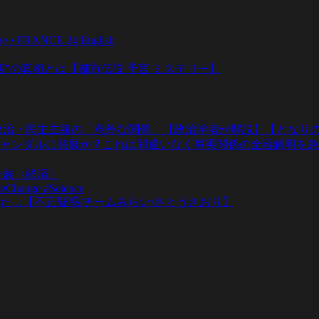
ange • FRANCE 24 English
壊”の真相とは【都市伝説 予言 ミステリー】
政治・民主主義の「意外な関係」【政治学者が解説】【となりの
ャンダルに発展か？これは間違いなく事実関係の全容解明を急
一族〈経済〉
teChange #Science
た…【不正疑惑/チームみらい/さとうさおり】