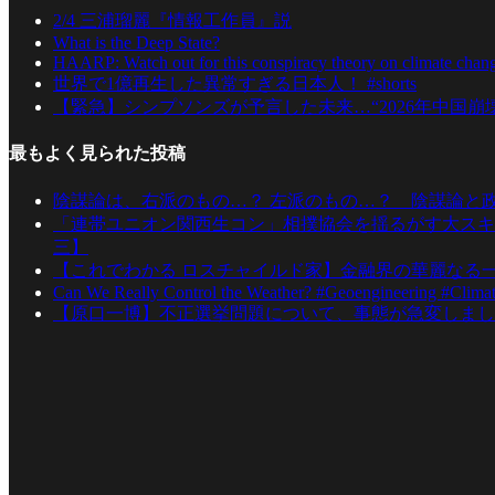
2/4 三浦瑠麗『情報工作員』説
What is the Deep State?
HAARP: Watch out for this conspiracy theory on climate ch
世界で1億再生した異常すぎる日本人！ #shorts
【緊急】シンプソンズが予言した未来…“2026年中国崩
最もよく見られた投稿
陰謀論は、右派のもの…？ 左派のもの…？ 陰謀論と
「連帯ユニオン関西生コン」相撲協会を揺るがす大スキ
三】
【これでわかる ロスチャイルド家】金融界の華麗なる
Can We Really Control the Weather? #Geoengineering #Clima
【原口一博】不正選挙問題について、事態が急変しまし