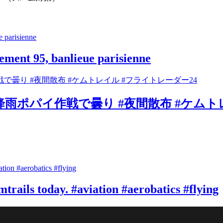
tement 95, banlieue parisienne
降雨ポパイ作戦で曇り #夜間散布 #ケムト
rails today. #aviation #aerobatics #flying