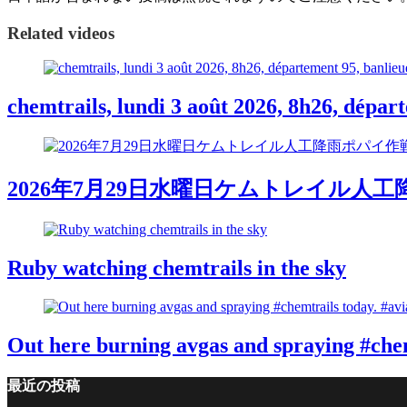
Related videos
chemtrails, lundi 3 août 2026, 8h26, dépar
2026年7月29日水曜日ケムトレイル人工
Ruby watching chemtrails in the sky
Out here burning avgas and spraying #chemt
最近の投稿