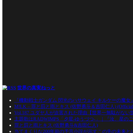
世界の真実ねっと
『機動戦士ガンダム 閃光のハサウェイ キルケーの魔女
M!LK – 罪と罰と雨とキス (佐野勇斗＆吉田仁人) (Official Mu
Vol.187 ユダヤ人が迫害された理由【世界一無駄がな
主題歌はRADWIMPS「夕星-ゆうづつ-」｜『汝、星のご
罪と罰と雨とキス (佐野勇斗&吉田仁人)
当てまくりな200年前の予言小説が示すこの先の未来とは