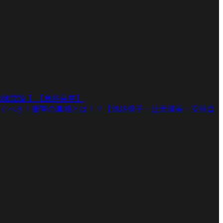
陰謀論 】【烏谷昌幸】
ぐべき！衝撃の真相とは！？【池坊保子・辻元清美・安倍晋