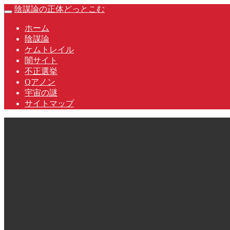
Skip
陰謀論の正体どっとこむ
Toggle
to
navigation
content
ホーム
陰謀論
ケムトレイル
闇サイト
不正選挙
Qアノン
宇宙の謎
サイトマップ