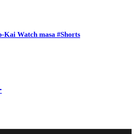
tch masa #Shorts
ー