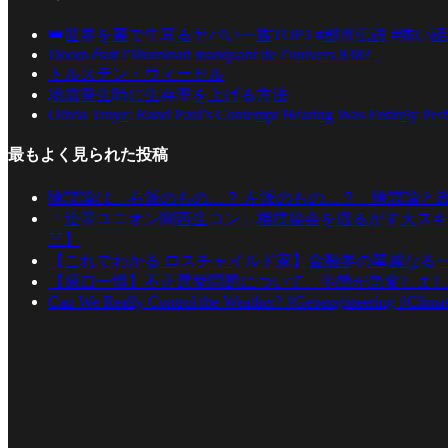
👑世界を裏で牛耳るヤバい一族TOP3 #都市伝説 #怖い話
Doom était l’Illuminati manquant de l’univers 838?
トルステン・ウィーセル
地震発生時に生存率を上げる方法
Olivia Troye: Rand Paul’s Contempt Hearing Was Entirely Per
最もよく見られた投稿
陰謀論は、右派のもの…？ 左派のもの…？ 陰謀論と
「連帯ユニオン関西生コン」相撲協会を揺るがす大スキ
三】
【これでわかる ロスチャイルド家】金融界の華麗なる
【原口一博】不正選挙問題について、事態が急変しまし
Can We Really Control the Weather? #Geoengineering #Clima