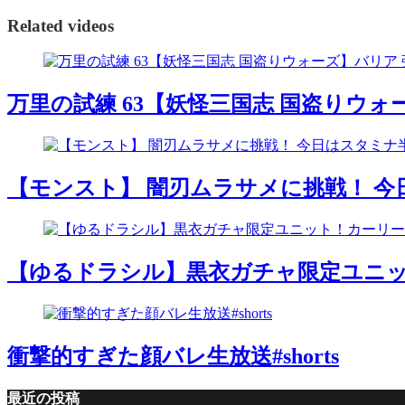
Related videos
万里の試練 63【妖怪三国志 国盗りウォーズ】バリ
【モンスト】 闇刃ムラサメに挑戦！ 
【ゆるドラシル】黒衣ガチャ限定ユニット
衝撃的すぎた顔バレ生放送#shorts
最近の投稿