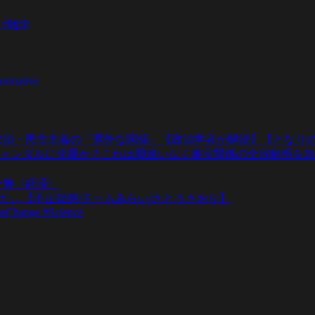
 #雑学
formative
政治・民主主義の「意外な関係」【政治学者が解説】【となりの
ャンダルに発展か？これは間違いなく事実関係の全容解明を急
一族〈経済〉
た…【不正疑惑/チームみらい/さとうさおり】
teChange #Science