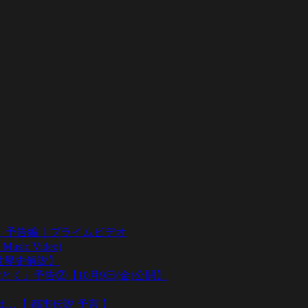
』予告編｜プライムビデオ
sic Video)
い世界史解説】
とく』予告②【10月9日(金)公開】
…【 都市伝説 予言 】