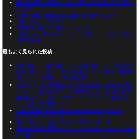
👑世界を裏で牛耳るヤバい一族TOP3 #都市伝説 #怖い
話 #雑学
Doom était l’Illuminati manquant de l’univers 838?
トルステン・ウィーセル
地震発生時に生存率を上げる方法
Olivia Troye: Rand Paul’s Contempt Hearing Was Entirely
Performative
最もよく見られた投稿
陰謀論は、右派のもの…？ 左派のもの…？ 陰謀論と
政治・民主主義の「意外な関係」【政治学者が解説】
【となりの陰謀論 】【烏谷昌幸】
「連帯ユニオン関西生コン」相撲協会を揺るがす大ス
キャンダルに発展か？これは間違いなく事実関係の全
容解明を急ぐべき！衝撃の真相とは！？【池坊保子・
辻元清美・安倍晋三】
Can We Really Control the Weather? #Geoengineering
#ClimateChange #Science
【ひろゆき】陰謀論で議論するのはバカバカしい
【ゆっくり陰謀論】ドラコニアンからのメッセージを
語るぜ！