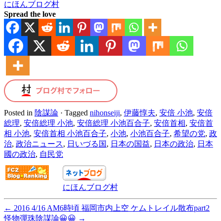
にほんブログ村
Spread the love
Posted in
陰謀論
·
Tagged
nihonseiji
,
伊藤惇夫
,
安倍 小池
,
安倍
総理
,
安倍総理 小池
,
安倍総理 小池百合子
,
安倍首相
,
安倍首
相 小池
,
安倍首相 小池百合子
,
小池
,
小池百合子
,
希望の党
,
政
治
,
政治ニュース
,
日いづる国
,
日本の国益
,
日本の政治
,
日本
國の政治
,
自民党
にほんブログ村
←
2016 4/16 AM6時頃 福岡市内上空 ケムトレイル散布part2
怪物彈珠陰謀論😀😀
→