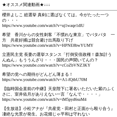
★オススメ関連動画★↓↓↓
———————————————————————————
櫻井よしこ 総選挙 真剣に選ばなくては。今がたった一つ
の・・・
https://www.youtube.com/watch?v=uj1waqe1dlU
希望 香川からの女性刺客「不慣れな東京」でバタバタ 一
方 共産好捕は競合避け出馬取り下げ
https://www.youtube.com/watch?v=HPNE8bwYUMY
立憲民主党 長妻の選挙スタンス「打倒安倍政権！森加計う
んぬん」もううんざり・・・国民の声聞いてんの？
https://www.youtube.com/watch?v=cCoZbVNZ3KY
希望の党への期待がどんどん薄まる！
https://www.youtube.com/watch?v=A1-fQtbU70M
【臨時国会直前の中継】天皇陛下に署名いただいた紫のふく
さに、室井佑月がありえない一言「なんで・・・・」
https://www.youtube.com/watch?v=iM5pyd6suM4
【生放送】小松アナが『共産党・田村と正面から殴り合う』
凄絶な光景が発生。お花畑じゃ平和は守れない