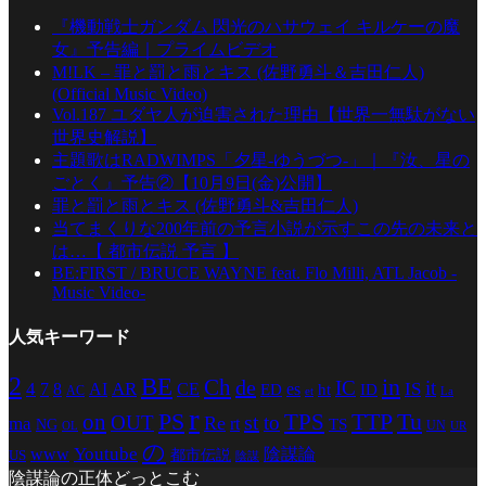
『機動戦士ガンダム 閃光のハサウェイ キルケーの魔
女』予告編｜プライムビデオ
M!LK – 罪と罰と雨とキス (佐野勇斗＆吉田仁人)
(Official Music Video)
Vol.187 ユダヤ人が迫害された理由【世界一無駄がない
世界史解説】
主題歌はRADWIMPS「夕星-ゆうづつ-」｜『汝、星の
ごとく』予告②【10月9日(金)公開】
罪と罰と雨とキス (佐野勇斗&吉田仁人)
当てまくりな200年前の予言小説が示すこの先の未来と
は…【 都市伝説 予言 】
BE:FIRST / BRUCE WAYNE feat. Flo Milli, ATL Jacob -
Music Video-
人気キーワード
2
BE
in
Ch
de
IC
it
4
AR
IS
7
8
AI
CE
es
ED
ht
ID
AC
La
et
r
PS
TTP
TPS
Tu
on
st
OUT
to
Re
ma
rt
TS
NG
UN
UR
OL
の
Youtube
www
陰謀論
都市伝説
US
陰謀
陰謀論の正体どっとこむ