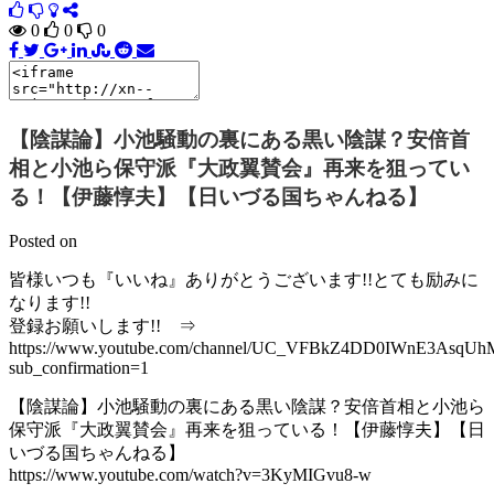
0
0
0
【陰謀論】小池騒動の裏にある黒い陰謀？安倍首
相と小池ら保守派『大政翼賛会』再来を狙ってい
る！【伊藤惇夫】【日いづる国ちゃんねる】
Posted on
皆様いつも『いいね』ありがとうございます!!とても励みに
なります!!
登録お願いします!! ⇒
https://www.youtube.com/channel/UC_VFBkZ4DD0IWnE3AsqU
sub_confirmation=1
【陰謀論】小池騒動の裏にある黒い陰謀？安倍首相と小池ら
保守派『大政翼賛会』再来を狙っている！【伊藤惇夫】【日
いづる国ちゃんねる】
https://www.youtube.com/watch?v=3KyMIGvu8-w