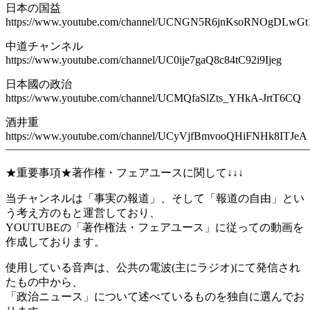
日本の国益
https://www.youtube.com/channel/UCNGN5R6jnKsoRNOgDLwG
中道チャンネル
https://www.youtube.com/channel/UC0ije7gaQ8c84tC92i9Ijeg
日本國の政治
https://www.youtube.com/channel/UCMQfaSlZts_YHkA-JrtT6CQ
酒井重
https://www.youtube.com/channel/UCyVjfBmvooQHiFNHk8ITJeA
———————————————————————————
★重要事項★著作権・フェアユースに関して↓↓↓
当チャンネルは「事実の報道」、そして「報道の自由」とい
う考え方のもと運営しており、
YOUTUBEの「著作権法・フェアユース」に従っての動画を
作成しております。
使用している音声は、公共の電波(主にラジオ)にて発信され
たもの中から、
「政治ニュース」について述べているものを独自に選んでお