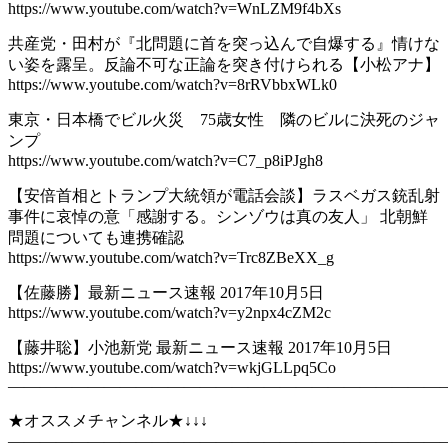
https://www.youtube.com/watch?v=WnLZM9f4bXs
共産党・田村が『北問題に首を突っ込んで自爆する』情けな
い姿を露呈。反論不可な正論を突き付けられる【小松アナ】
https://www.youtube.com/watch?v=8rRVbbxWLk0
東京・日本橋でビル火災 75歳女性 隣のビルに決死のジャ
ンプ
https://www.youtube.com/watch?v=C7_p8iPJgh8
【安倍首相とトランプ大統領が電話会談】ラスベガス銃乱射
事件に哀悼の意「感謝する。シンゾウは真の友人」 北朝鮮
問題についても連携確認
https://www.youtube.com/watch?v=Trc8ZBeXX_g
【佐藤勝】最新ニュース速報 2017年10月5日
https://www.youtube.com/watch?v=y2npx4cZM2c
【藤井聡】小池新党 最新ニュース速報 2017年10月5日
https://www.youtube.com/watch?v=wkjGLLpq5Co
———————————————————————————
★オススメチャンネル★↓↓↓
———————————————————————————