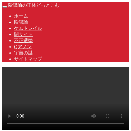
Skip
陰謀論の正体どっとこむ
Toggle
to
navigation
content
ホーム
陰謀論
ケムトレイル
闇サイト
不正選挙
Qアノン
宇宙の謎
サイトマップ