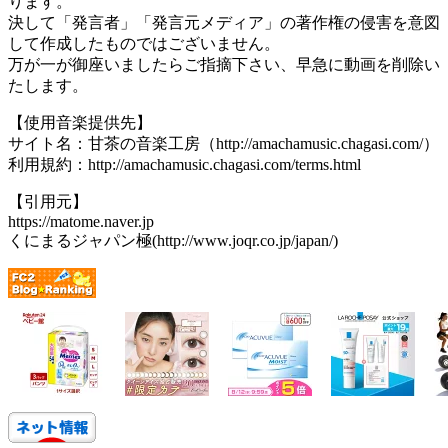
ります。
決して「発言者」「発言元メディア」の著作権の侵害を意図
して作成したものではございません。
万が一が御座いましたらご指摘下さい、早急に動画を削除い
たします。
【使用音楽提供先】
サイト名：甘茶の音楽工房（http://amachamusic.chagasi.com/）
利用規約：http://amachamusic.chagasi.com/terms.html
【引用元】
https://matome.naver.jp
くにまるジャパン極(http://www.joqr.co.jp/japan/)