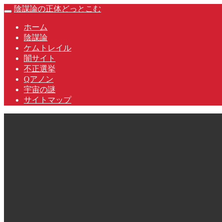
Skip
陰謀論の正体どっとこむ
Toggle
to
navigation
content
ホーム
陰謀論
ケムトレイル
闇サイト
不正選挙
Qアノン
宇宙の謎
サイトマップ