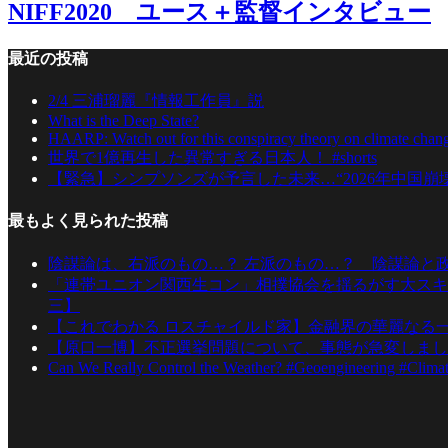
NIFF2020 ユース＋監督インタビュー
最近の投稿
2/4 三浦瑠麗『情報工作員』説
What is the Deep State?
HAARP: Watch out for this conspiracy theory on climate ch
世界で1億再生した異常すぎる日本人！ #shorts
【緊急】シンプソンズが予言した未来…“2026年中国崩
最もよく見られた投稿
陰謀論は、右派のもの…？ 左派のもの…？ 陰謀論と
「連帯ユニオン関西生コン」相撲協会を揺るがす大スキ
三】
【これでわかる ロスチャイルド家】金融界の華麗なる
【原口一博】不正選挙問題について、事態が急変しまし
Can We Really Control the Weather? #Geoengineering #Clima