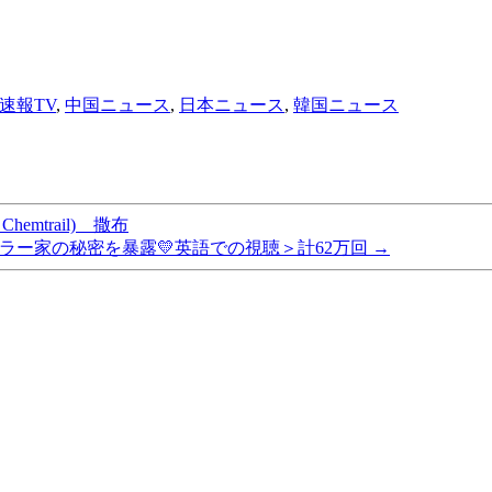
速報TV
,
中国ニュース
,
日本ニュース
,
韓国ニュース
Chemtrail) 撒布
クフェラー家の秘密を暴露💛英語での視聴＞計62万回
→