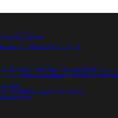
ange • FRANCE 24 English
壊”の真相とは【都市伝説 予言 ミステリー】
政治・民主主義の「意外な関係」【政治学者が解説】【となりの
ャンダルに発展か？これは間違いなく事実関係の全容解明を急
一族〈経済〉
た…【不正疑惑/チームみらい/さとうさおり】
teChange #Science