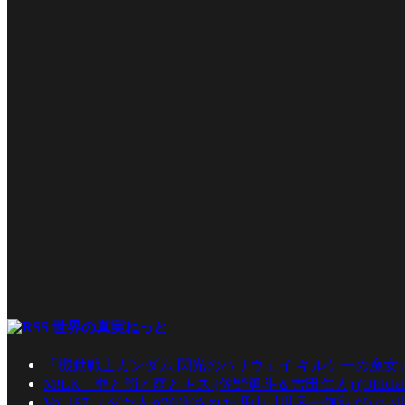
世界の真実ねっと
『機動戦士ガンダム 閃光のハサウェイ キルケーの魔女
M!LK – 罪と罰と雨とキス (佐野勇斗＆吉田仁人) (Official Mu
Vol.187 ユダヤ人が迫害された理由【世界一無駄がな