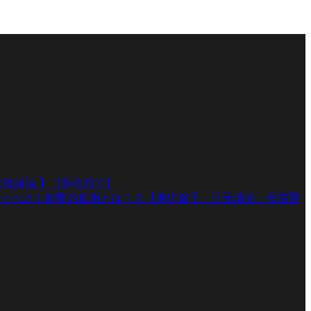
陰謀論 】【烏谷昌幸】
ぐべき！衝撃の真相とは！？【池坊保子・辻元清美・安倍晋