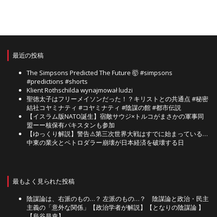
最近の投稿
The Simpsons Predicted The Future 🤯 #simpsons
#predictions #shorts
Klient Rothschilda wynajmował ludzi
聖徳太子はフリーメイソンだった！？キリストとの共通点 #秘密
結社コヤミナティ #コヤミナティ #陰謀の館 #都市伝説
【イスラム版NATO誕生】宿敵サウジ×トルコがまさかの軍事同
盟ーー核保有パキスタンも参加
【ゆっくり解説】警告⚠️第三次世界大戦はすでに始まっている…
中東の業火とペトロダラー崩壊が日本経済を破壊する日
最もよく見られた投稿
陰謀論は、右派のもの…？ 左派のもの…？ 陰謀論と政治・民主
主義の「意外な関係」【政治学者が解説】【となりの陰謀論 】
【烏谷昌幸】