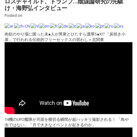
ロスチャイルド、トランプ…陰謀論研究の先駆
け・海野弘インタビュー
Posted on
肉欲のやり場に困った未●人が男衆とひたすら濃厚S●X!? 「炭焼き小
屋」で行われる伝統的フリーセックスの習わし＝北関東
14機のUFO艦隊が月面を横切る瞬間が超ハッキリ撮影される！ 「鳥や
虫ではない」「月で大きなイベントが起きるのか」