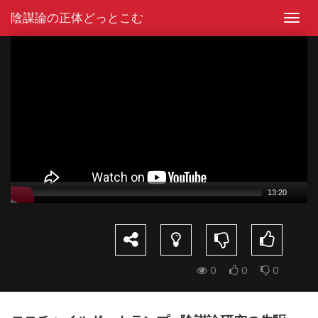
Skip
陰謀論の正体どっとこむ
to
Toggl
content
navig
Video
Player
13:20
0
0
0