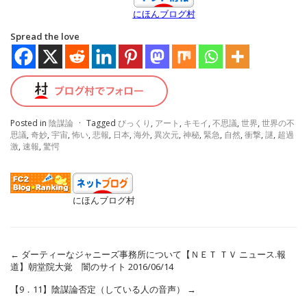
にほんブログ村
Spread the love
Posted in
陰謀論
·
Tagged
びっくり
,
アート
,
キモイ
,
不思議
,
世界
,
世界の不
思議
,
奇妙
,
宇宙
,
怖い
,
悲報
,
日本
,
海外
,
異次元
,
神秘
,
緊急
,
自然
,
衝撃
,
謎
,
超過
激
,
速報
,
驚愕
にほんブログ村
←
ダーティーなジャニーズ事務所について【ＮＥＴ ＴＶ ニュース.報
道】朝堂院大覚 闇のサイト 2016/06/14
【9．11】陰謀論否定（している人の音声）
→