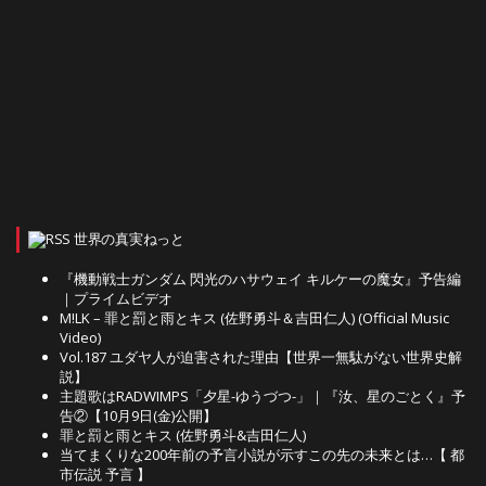
世界の真実ねっと
『機動戦士ガンダム 閃光のハサウェイ キルケーの魔女』予告編
｜プライムビデオ
M!LK – 罪と罰と雨とキス (佐野勇斗＆吉田仁人) (Official Music
Video)
Vol.187 ユダヤ人が迫害された理由【世界一無駄がない世界史解
説】
主題歌はRADWIMPS「夕星-ゆうづつ-」｜『汝、星のごとく』予
告②【10月9日(金)公開】
罪と罰と雨とキス (佐野勇斗&吉田仁人)
当てまくりな200年前の予言小説が示すこの先の未来とは…【 都
市伝説 予言 】