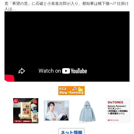
党「希望の党」に石破と小泉進次郎が入り、都知事は橋下徹へ!? 仕掛け
人は…