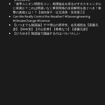
「連帯ユニオン関西生コン」相撲協会を揺るがす大スキャンダル
に発展か？これは間違いなく事実関係の全容解明を急ぐべき！衝
撃の真相とは！？【池坊保子・辻元清美・安倍晋三】
Can We Really Control the Weather? #Geoengineering
#ClimateChange #Science
【いつまでも陰謀論】デマ増山の異常性、会見感想会【斎藤元
彦】【NHK党】【片山安孝】【香椎なつ】【斎藤元彦】
【ひろゆき】陰謀論で議論するのはバカバカしい