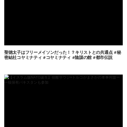
聖徳太子はフリーメイソンだった！？キリストとの共通点 #秘
密結社コヤミナティ #コヤミナティ #陰謀の館 #都市伝説