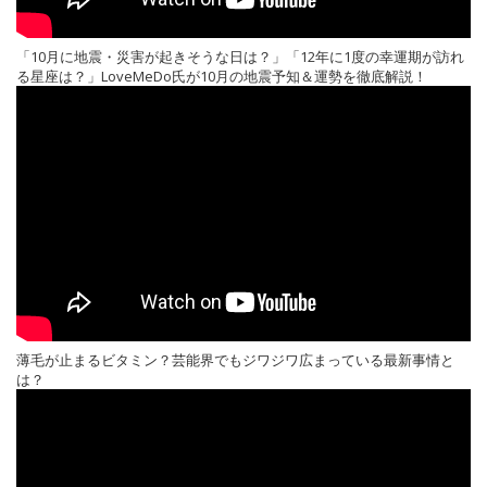
「10月に地震・災害が起きそうな日は？」「12年に1度の幸運期が訪れ
る星座は？」LoveMeDo氏が10月の地震予知＆運勢を徹底解説！
薄毛が止まるビタミン？芸能界でもジワジワ広まっている最新事情と
は？