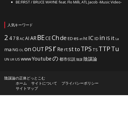
BE:FIRST / BRUCE WAYNE feat. Flo Milli, ATL Jacob -Music Video-
人気キーワード
2
BE
in
Ch
de
IC
it
4
AR
IS
7
8
AI
CE
es
ht
ED
ID
AC
La
et
r
PS
TTP
TPS
Tu
on
OUT
st
to
Re
ma
rt
NG
TS
OL
の
Youtube
www
陰謀論
都市伝説
US
UN
UR
陰謀
陰謀論の正体どっとこむ
ホーム
サイトについて
プライバシーポリシー
サイトマップ