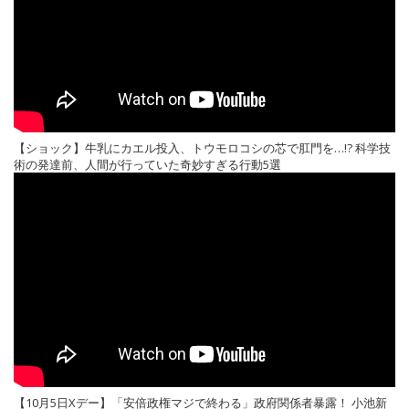
【ショック】牛乳にカエル投入、トウモロコシの芯で肛門を…!? 科学技
術の発達前、人間が行っていた奇妙すぎる行動5選
【10月5日Xデー】「安倍政権マジで終わる」政府関係者暴露！ 小池新