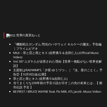
世界の真実ねっと
『機動戦士ガンダム 閃光のハサウェイ キルケーの魔女』予告編
｜プライムビデオ
M!LK – 罪と罰と雨とキス (佐野勇斗＆吉田仁人) (Official Music
Video)
Vol.187 ユダヤ人が迫害された理由【世界一無駄がない世界史解
説】
主題歌はRADWIMPS「夕星-ゆうづつ-」｜『汝、星のごとく』予
告②【10月9日(金)公開】
罪と罰と雨とキス (佐野勇斗&吉田仁人)
当てまくりな200年前の予言小説が示すこの先の未来とは…【 都
市伝説 予言 】
BE:FIRST / BRUCE WAYNE feat. Flo Milli, ATL Jacob -Music Video-