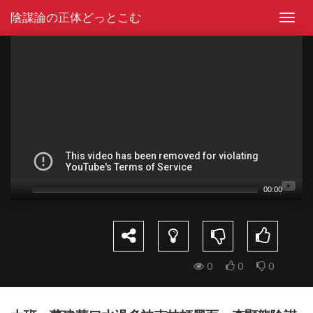
Skip
陰謀論の正体どっとこむ
to
Toggl
content
navig
Video
Player
00:00
0
0
0