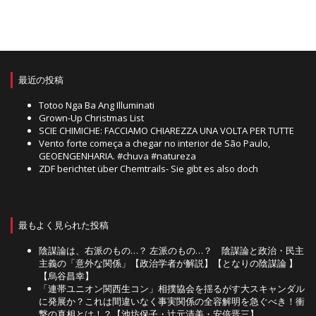
最近の投稿
Totoo Nga Ba Ang Illuminati
Grown-Up Christmas List
SCIE CHIMICHE: FACCIAMO CHIAREZZA UNA VOLTA PER TUTTE
Vento forte começa a chegar no interior de São Paulo,
GEOENGENHARIA. #chuva #natureza
ZDF berichtet über Chemtrails- Sie gibt es also doch
最もよく見られた投稿
陰謀論は、右派のもの…？ 左派のもの…？ 陰謀論と政治・民主
主義の「意外な関係」【政治学者が解説】【となりの陰謀論 】
【烏谷昌幸】
「連帯ユニオン関西生コン」相撲協会を揺るがす大スキャンダル
に発展か？これは間違いなく事実関係の全容解明を急ぐべき！衝
撃の真相とは！？【池坊保子・辻元清美・安倍晋三】