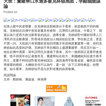
大班：董建華口水過多被克林頓黑面，李顯龍陰謀
論
Posted on
但港人眼中的老懵董，在克林頓這類精英分子看來，卻是截然不同的模
樣。克林頓在自傳中形容老董具有睿智，沉潛而久經世故。乍看之下，我
還以為只是西方政治家客套的說話。讀畢全書，克林頓對中國前領導人江
澤民亦沒這般褒揚，對香港其他政治人物諸如彭定康、李柱銘之流，更是
不撰一詞。大抵就只有英國前首相貝理雅才有資格跟董建華一樣，得到克
林頓如此高度的評價。克林頓不單在嘴頭上盛讚董建華，而且言行如一，
他在自傳中透露，當年訪問北京後南下香港，其中一個原因正是要拜會老
董。怪不得當年在記者會所見，董建華站在前方，美國總統則在後方垂手
而立，老董不時回頭對着克林頓說話，邊說邊用手點着桌面，儼然是在教
導後輩的模樣，大總統非但不以為忤，還一副「在下正恭聆教益」的態
度。如今看來，克林頓似乎是出於對老董的由衷敬佩。
高談闊論
主持：鄭經翰、潘啟迪、林旭華