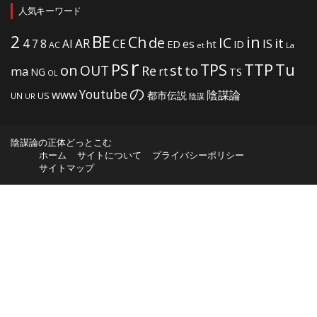
人気キーワード
2
BE
in
Ch
de
IC
it
4
AR
IS
7
8
AI
CE
es
ht
ED
ID
AC
La
et
r
PS
TTP
TPS
Tu
on
OUT
st
to
Re
ma
rt
NG
TS
OL
の
Youtube
www
陰謀論
都市伝説
US
UN
UR
陰謀
陰謀論の正体どっとこむ
ホーム
サイトについて
プライバシーポリシー
サイトマップ