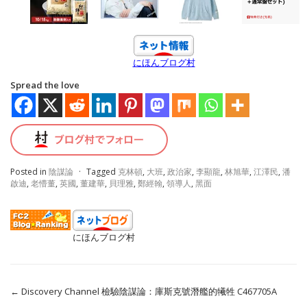
にほんブログ村
Spread the love
Posted in
陰謀論
·
Tagged
克林頓
,
大班
,
政治家
,
李顯龍
,
林旭華
,
江澤民
,
潘
啟迪
,
老懵董
,
英國
,
董建華
,
貝理雅
,
鄭經翰
,
領導人
,
黑面
にほんブログ村
←
Discovery Channel 檢驗陰謀論：庫斯克號潛艦的犧牲 C467705A