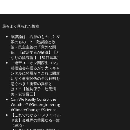
最もよく見られた投稿
陰謀論は、右派のもの…？ 左
派のもの…？ 陰謀論と政
治・民主主義の「意外な関
係」【政治学者が解説】【と
なりの陰謀論 】【烏谷昌幸】
「連帯ユニオン関西生コン」
相撲協会を揺るがす大スキャ
ンダルに発展か？これは間違
いなく事実関係の全容解明を
急ぐべき！衝撃の真相と
は！？【池坊保子・辻元清
美・安倍晋三】
Can We Really Control the
Weather? #Geoengineering
#ClimateChange #Science
【これでわかる ロスチャイル
ド家】金融界の華麗なる一族
〈経済〉