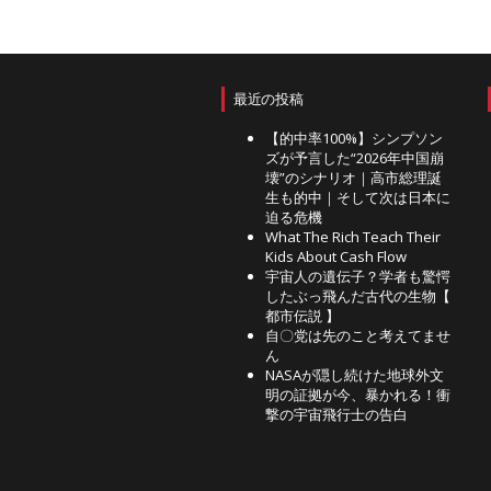
最近の投稿
【的中率100%】シンプソン
ズが予言した“2026年中国崩
壊”のシナリオ｜高市総理誕
生も的中｜そして次は日本に
迫る危機
What The Rich Teach Their
Kids About Cash Flow
宇宙人の遺伝子？学者も驚愕
したぶっ飛んだ古代の生物【
都市伝説 】
自〇党は先のこと考えてませ
ん
NASAが隠し続けた地球外文
明の証拠が今、暴かれる！衝
撃の宇宙飛行士の告白