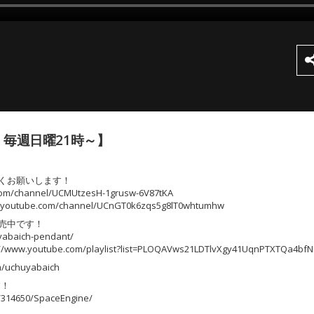
 毎週日曜21時～】
しくお願いします！
/channel/UCMUtzesH-1grusw-6V87tKA
utube.com/channel/UCnGT0k6zqs5g8lT0whtumhw
発売中です！
abaich-pendant/
tube.com/playlist?list=PLOQAVws21LDTlvXgy41UqnPTXTQa4bfNZ
uchuyabaich
す！
/314650/SpaceEngine/