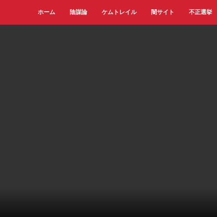
ホーム
陰謀論
ケムトレイル
闇サイト
不正選挙