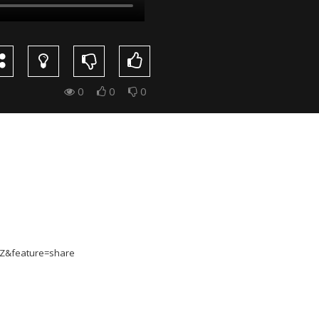
0
0
0
&feature=share