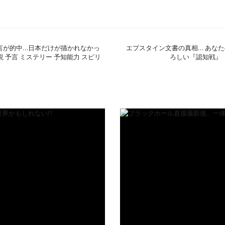
予言が的中…日本だけが描かれなかっ
エプスタイン文書の真相… あな
 予言 ミステリー 予知能力 スピリ
ろしい『認知戦』