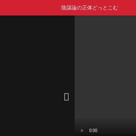
Skip
陰謀論の正体どっとこむ
to
content