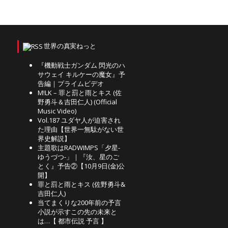
世界の真実ねっと
『機動戦士ガンダム 閃光のハ
サウェイ キルケーの魔女』予
告編｜プライムビデオ
M!LK – 罪と罰と雨とキス (佐
野勇斗＆吉田仁人) (Official
Music Video)
Vol.187 ユダヤ人が迫害され
た理由【世界一無駄がない世
界史解説】
主題歌はRADWIMPS「夕星-
ゆうづつ-」｜『汝、星のご
とく』予告②【10月9日(金)公
開】
罪と罰と雨とキス (佐野勇斗&
吉田仁人)
当てまくりな200年前の予言
小説が示すこの先の未来と
は…【 都市伝説 予言 】