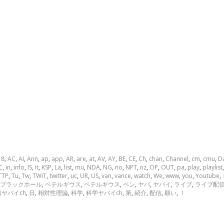
,
8
,
AC
,
AI
,
Ann
,
ap
,
app
,
AR
,
are
,
at
,
AV
,
AY
,
BE
,
CE
,
Ch
,
chan
,
Channel
,
cm
,
cmu
,
D
C
,
in
,
info
,
IS
,
it
,
KSP
,
La
,
list
,
mu
,
NDA
,
NG
,
no
,
NPT
,
nz
,
OP
,
OUT
,
pa
,
play
,
playlist
TTP
,
Tu
,
Tw
,
TWiT
,
twitter
,
uc
,
UR
,
US
,
van
,
vance
,
watch
,
We
,
www
,
you
,
Youtube
,
ブラックホール
,
ベテルギウス
,
ペテルギウス
,
ペン
,
ヤバ
,
ヤバイ
,
ライブ
,
ライブ配
ヤバイch
,
日
,
相対性理論
,
科学
,
科学ヤバイch
,
第
,
紹介
,
配信
,
願い
,
！