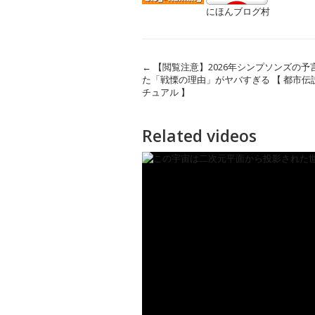
にほんブログ村
←
【閲覧注意】2026年シンプソンズの
た「戦慄の理由」がヤバすぎる 【 都市伝説
チュアル 】
Related videos