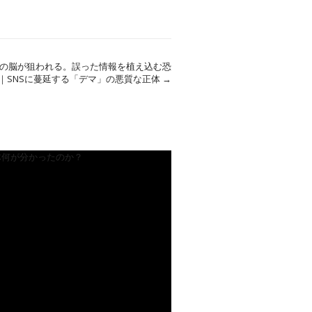
たの脳が狙われる。誤った情報を植え込む恐
 ｜SNSに蔓延する「デマ」の悪質な正体
→