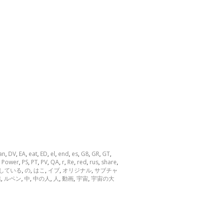
an
,
DV
,
EA
,
eat
,
ED
,
el
,
end
,
es
,
G8
,
GR
,
GT
,
,
Power
,
PS
,
PT
,
PV
,
QA
,
r
,
Re
,
red
,
rus
,
share
,
している
,
の
,
はこ
,
イブ
,
オリジナル
,
サブチャ
信
,
ルペン
,
中
,
中の人
,
人
,
動画
,
宇宙
,
宇宙の大