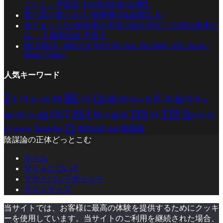
ごとく』予告②【10月9日(金)公開】
罪と罰と雨とキス (佐野勇斗&吉田仁人)
当てまくりな200年前の予言小説が示すこの先の未来と
は…【 都市伝説 予言 】
BE:FIRST / BRUCE WAYNE feat. Flo Milli, ATL Jacob -
Music Video-
人気キーワード
2
BE
in
Ch
de
IC
it
4
AR
IS
7
8
AI
CE
es
ED
ht
ID
AC
La
et
r
PS
TTP
TPS
Tu
on
st
OUT
to
Re
ma
rt
TS
NG
UN
UR
OL
の
Youtube
www
陰謀論
都市伝説
US
陰謀
陰謀論の正体どっとこむ
ホーム
サイトについて
プライバシーポリシー
サイトマップ
当サイトでは、お客様に最高の体験を提供するためにクッキ
ーを使用しています。当サイトのご利用を継続された場合、