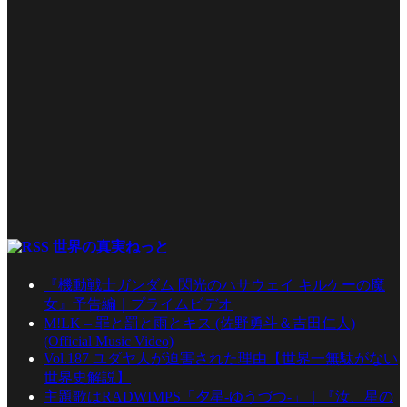
世界の真実ねっと
『機動戦士ガンダム 閃光のハサウェイ キルケーの魔
女』予告編｜プライムビデオ
M!LK – 罪と罰と雨とキス (佐野勇斗＆吉田仁人)
(Official Music Video)
Vol.187 ユダヤ人が迫害された理由【世界一無駄がない
世界史解説】
主題歌はRADWIMPS「夕星-ゆうづつ-」｜『汝、星の