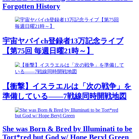
Forgotten History
宇宙ヤバイch登録者13万記念ライブ
【第75回 毎週日曜21時～】
【衝撃】イスラエルは「次の戦争」を
準備している――7戦線同時開戦地図
She was Born & Bred by Illuminati to be
Tort*red but God w/ Hope Beryl Green