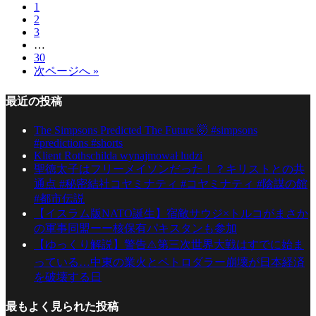
1
2
3
…
30
次ページへ »
最近の投稿
The Simpsons Predicted The Future 🤯 #simpsons
#predictions #shorts
Klient Rothschilda wynajmował ludzi
聖徳太子はフリーメイソンだった！？キリストとの共
通点 #秘密結社コヤミナティ #コヤミナティ #陰謀の館
#都市伝説
【イスラム版NATO誕生】宿敵サウジ×トルコがまさか
の軍事同盟ーー核保有パキスタンも参加
【ゆっくり解説】警告⚠️第三次世界大戦はすでに始ま
っている…中東の業火とペトロダラー崩壊が日本経済
を破壊する日
最もよく見られた投稿