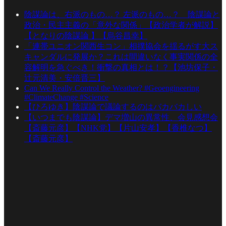
陰謀論は、右派のもの…？ 左派のもの…？ 陰謀論と
政治・民主主義の「意外な関係」【政治学者が解説】
【となりの陰謀論 】【烏谷昌幸】
「連帯ユニオン関西生コン」相撲協会を揺るがす大ス
キャンダルに発展か？これは間違いなく事実関係の全
容解明を急ぐべき！衝撃の真相とは！？【池坊保子・
辻元清美・安倍晋三】
Can We Really Control the Weather? #Geoengineering
#ClimateChange #Science
【ひろゆき】陰謀論で議論するのはバカバカしい
【いつまでも陰謀論】デマ増山の異常性、会見感想会
【斎藤元彦】【NHK党】【片山安孝】【香椎なつ】
【斎藤元彦】