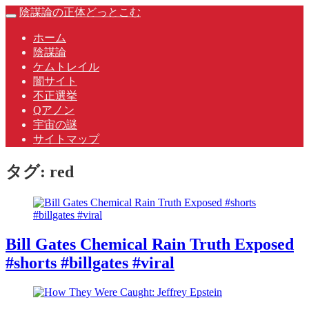
Skip
陰謀論の正体どっとこむ
Toggle
to
navigation
content
ホーム
陰謀論
ケムトレイル
闇サイト
不正選挙
Qアノン
宇宙の謎
サイトマップ
タグ:
red
Bill Gates Chemical Rain Truth Exposed
#shorts #billgates #viral