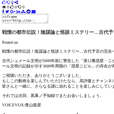
0
0
0
戦慄の都市伝説！陰謀論と怪談ミステリー…古代予
Posted on
戦慄の都市伝説！陰謀論と怪談ミステリー…古代予言の完全
古代シュメール文明が5000年前に警告した「第12番惑星・
ール文明の記録が示す3600年周期の「惑星ニビル」の存在
ご視聴いただき、ありがとうございました。
もしこの動画を楽しんでいただけたなら、高評価とチャンネ
皆さんと一緒に、さらなる謎に迫れることを楽しみにしてい
それでは次回、黒幕ノ予知録でまたお会いしましょう。
VOICEVOX:青山龍星