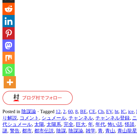
Posted in
陰謀論
·
Tagged
12
,
2
,
60
,
8
,
BE
,
CE
,
Ch
,
EV
,
ht
,
IC
,
ice
,
り解説
,
コメント
,
シュメール
,
チャンネル
,
チャンネル登録
,
ニ
代シュメール
,
太陽
,
太陽系
,
完全
,
巨大
,
年
,
年代
,
怖い話
,
怪談
,
謎
,
警告
,
都市
,
都市伝説
,
陰謀
,
陰謀論
,
雑学
,
青
,
青山
,
青山龍星