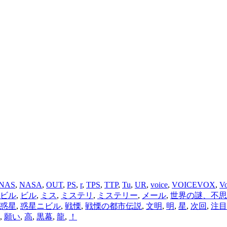
NAS
,
NASA
,
OUT
,
PS
,
r
,
TPS
,
TTP
,
Tu
,
UR
,
voice
,
VOICEVOX
,
V
ビル
,
ビル
,
ミス
,
ミステリ
,
ミステリー
,
メール
,
世界の謎、不思
惑星
,
惑星ニビル
,
戦慄
,
戦慄の都市伝説
,
文明
,
明
,
星
,
次回
,
注目
,
願い
,
高
,
黒幕
,
龍
,
！