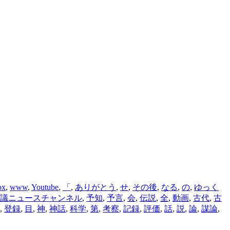
ox
,
www
,
Youtube
,
「
,
ありがとう
,
せ
,
その後
,
なる
,
の
,
ゆっく
議ニュースチャンネル
,
予知
,
予言
,
会
,
伝説
,
全
,
動画
,
古代
,
古
,
登録
,
目
,
神
,
神話
,
科学
,
第
,
考察
,
記録
,
評価
,
話
,
説
,
論
,
謀論
,