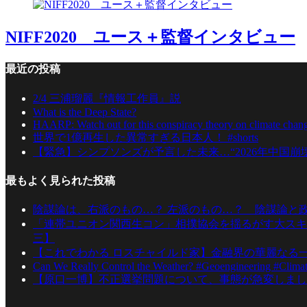
NIFF2020 ユース＋監督インタビュー
最近の投稿
2/4 三浦瑠麗『情報工作員』説
What is the Deep State?
HAARP: Watch out for this conspiracy theory on climate ch
世界で1億再生した異常すぎる日本人！ #shorts
【緊急】シンプソンズが予言した未来…“2026年中国崩
最もよく見られた投稿
陰謀論は、右派のもの…？ 左派のもの…？ 陰謀論と
「連帯ユニオン関西生コン」相撲協会を揺るがす大スキ
三】
【これでわかる ロスチャイルド家】金融界の華麗なる
Can We Really Control the Weather? #Geoengineering #Clima
【原口一博】不正選挙問題について、事態が急変しまし