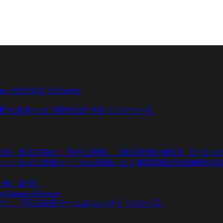
ange • FRANCE 24 English
壊”の真相とは【都市伝説 予言 ミステリー】
政治・民主主義の「意外な関係」【政治学者が解説】【となりの
ャンダルに発展か？これは間違いなく事実関係の全容解明を急
一族〈経済〉
teChange #Science
た…【不正疑惑/チームみらい/さとうさおり】