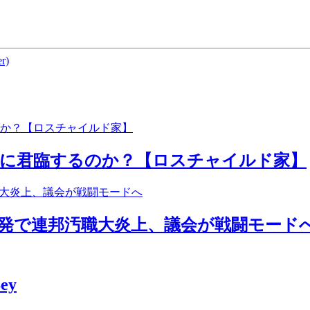
r)
点に君臨するのか？【ロスチャイルド家】
爆発で連邦汚職大炎上、議会が戦闘モード
Şey