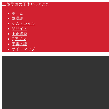
Skip
陰謀論の正体どっとこむ
Toggle
to
navigation
content
ホーム
陰謀論
ケムトレイル
闇サイト
不正選挙
Qアノン
宇宙の謎
サイトマップ