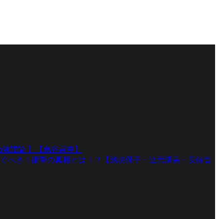
陰謀論 】【烏谷昌幸】
ぐべき！衝撃の真相とは！？【池坊保子・辻元清美・安倍晋