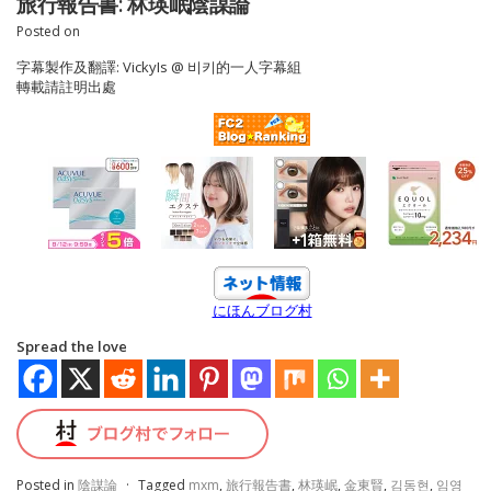
旅行報告書: 林瑛岷陰謀論
Posted on
字幕製作及翻譯: VickyIs @ 비키的一人字幕組
轉載請註明出處
にほんブログ村
Spread the love
Posted in
陰謀論
·
Tagged
mxm
,
旅行報告書
,
林瑛岷
,
金東賢
,
김동현
,
임영