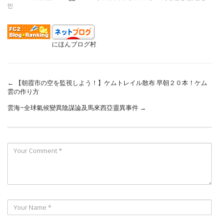
민
にほんブログ村
←
【朝霞市の空を監視しよう！】ケムトレイル散布 早朝２０本！ケム
雲の作り方
雲海~全球氣候變異陰謀論及馬來西亞靈異事件
→