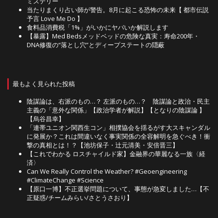
ミステリー
当たりまくり占い師が警告。8月に起こる恐怖の未来【 都市伝説
予言 Love Me Do 】
食料品消費税「1%」がいかにヤバいか解説します
【暴露】Med Bedsメッドベッドの危険な真実：寿命200年・
DNA修復の“落とし穴”とディープステートの隠蔽
最もよく見られた投稿
陰謀論は、右派のもの…？ 左派のもの…？ 陰謀論と政治・民主
主義の「意外な関係」【政治学者が解説】【となりの陰謀論 】
【烏谷昌幸】
「連帯ユニオン関西生コン」相撲協会を揺るがす大スキャンダル
に発展か？これは間違いなく事実関係の全容解明を急ぐべき！衝
撃の真相とは！？【池坊保子・辻元清美・安倍晋三】
【これでわかる ロスチャイルド家】金融界の華麗なる一族〈経
済〉
Can We Really Control the Weather? #Geoengineering
#ClimateChange #Science
【原口一博】不正選挙問題について、事態が急変しました…【不
正疑惑/チームみらい/さとうさおり】