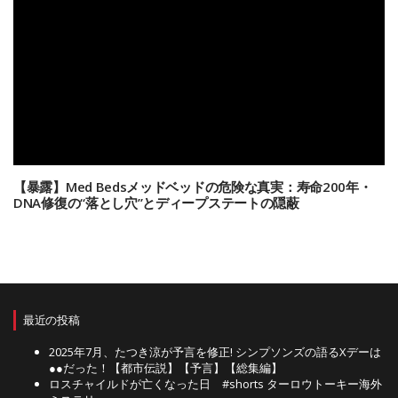
【暴露】Med Bedsメッドベッドの危険な真実：寿命200年・
DNA修復の“落とし穴”とディープステートの隠蔽
最近の投稿
2025年7月、たつき涼が予言を修正! シンプソンズの語るXデーは
●●だった！【都市伝説】【予言】【総集編】
ロスチャイルドが亡くなった日 #shorts ターロウトーキー海外