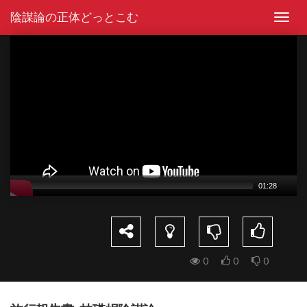
Skip
陰謀論の正体どっとこむ
to
Toggl
content
navig
Video
Player
01:28
0
0
0