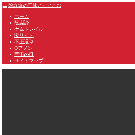
Skip
陰謀論の正体どっとこむ
Toggle
to
navigation
content
ホーム
陰謀論
ケムトレイル
闇サイト
不正選挙
Qアノン
宇宙の謎
サイトマップ