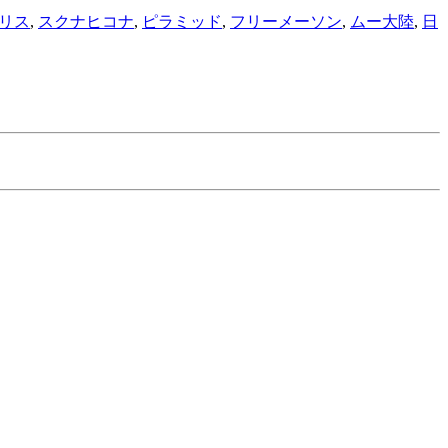
リス
,
スクナヒコナ
,
ピラミッド
,
フリーメーソン
,
ムー大陸
,
日