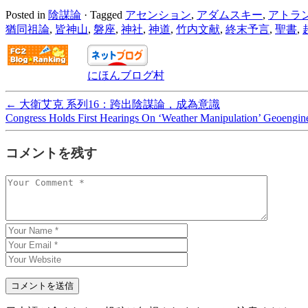
Posted in
陰謀論
·
Tagged
アセンション
,
アダムスキー
,
アトラ
猶同祖論
,
皆神山
,
磐座
,
神社
,
神道
,
竹内文献
,
終末予言
,
聖書
,
にほんブログ村
←
大衛艾克 系列16：跨出陰謀論，成為意識
Congress Holds First Hearings On ‘Weather Manipulation’ Geoengin
コメントを残す