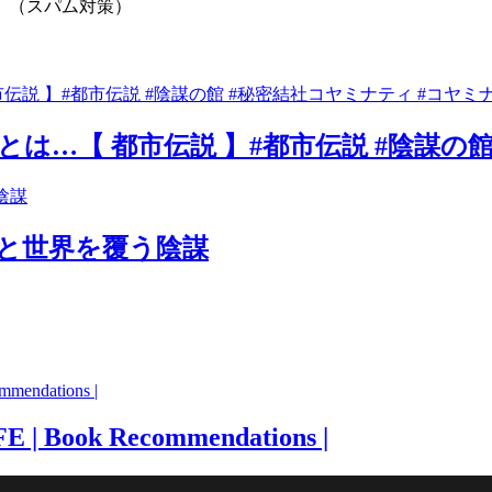
。（スパム対策）
は…【 都市伝説 】#都市伝説 #陰謀の館
いと世界を覆う陰謀
| Book Recommendations |