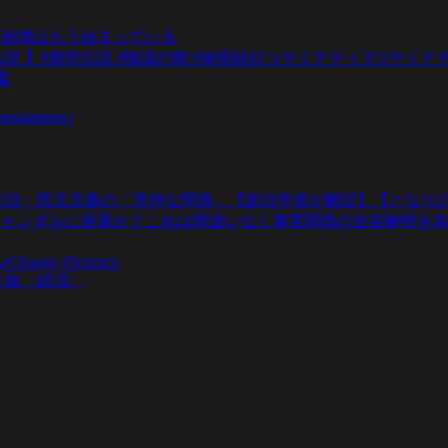
崩壊はもう始まっている
 】#都市伝説 #陰謀の館 #秘密結社コヤミナティ #コヤミナ
謀
dations |
政治・民主主義の「意外な関係」【政治学者が解説】【となりの
ャンダルに発展か？これは間違いなく事実関係の全容解明を急
teChange #Science
一族〈経済〉