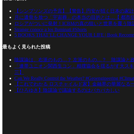
【シンプソンズの予言】【警告】円安が招く日本の家計
月に遺骨を放つ「宇宙葬」の本当の目的とは…【 都市伝説
ロシアがついに発射！ICBMの真の狙いと世界を覆う陰
Strange conoce a los Iluminati #Shorts
5 BOOKS THAT’LL CHANGE YOUR LIFE | Book Recommen
最もよく見られた投稿
陰謀論は、右派のもの…？ 左派のもの…？ 陰謀論と
「連帯ユニオン関西生コン」相撲協会を揺るがす大スキ
三】
Can We Really Control the Weather? #Geoengineering #Clima
【これでわかる ロスチャイルド家】金融界の華麗なる
【ひろゆき】陰謀論で議論するのはバカバカしい