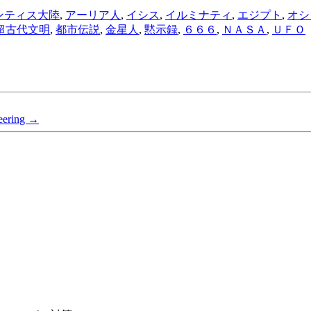
ンティス大陸
,
アーリア人
,
イシス
,
イルミナティ
,
エジプト
,
オシ
超古代文明
,
都市伝説
,
金星人
,
黙示録
,
６６６
,
ＮＡＳＡ
,
ＵＦＯ
eering
→