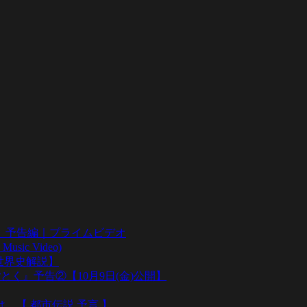
』予告編｜プライムビデオ
sic Video)
い世界史解説】
とく』予告②【10月9日(金)公開】
…【 都市伝説 予言 】