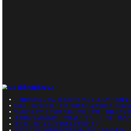
世界の真実ねっと
『機動戦士ガンダム 閃光のハサウェイ キルケーの魔女
M!LK – 罪と罰と雨とキス (佐野勇斗＆吉田仁人) (Official Mu
Vol.187 ユダヤ人が迫害された理由【世界一無駄がな
主題歌はRADWIMPS「夕星-ゆうづつ-」｜『汝、星のご
罪と罰と雨とキス (佐野勇斗&吉田仁人)
当てまくりな200年前の予言小説が示すこの先の未来とは