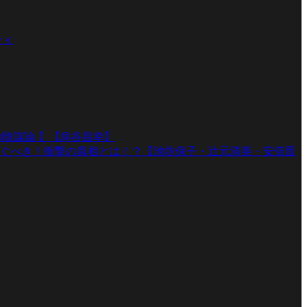
ティ
陰謀論 】【烏谷昌幸】
ぐべき！衝撃の真相とは！？【池坊保子・辻元清美・安倍晋