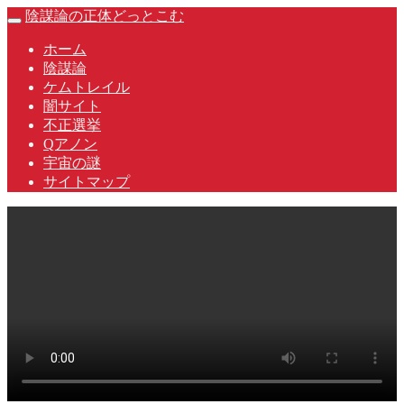
Skip
陰謀論の正体どっとこむ
Toggle
to
navigation
content
ホーム
陰謀論
ケムトレイル
闇サイト
不正選挙
Qアノン
宇宙の謎
サイトマップ