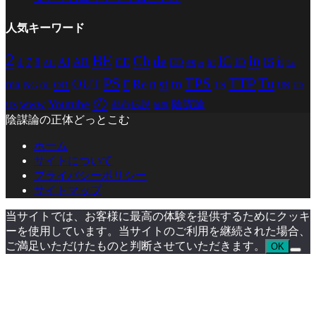
人気キーワード
2
BE
in
Ch
de
IC
it
4
AR
IS
7
8
AI
CE
es
ED
ht
ID
AC
La
et
r
PS
TTP
TPS
Tu
on
st
OUT
to
Re
ma
rt
TS
NG
UN
UR
OL
の
Youtube
www
陰謀論
都市伝説
US
陰謀
陰謀論の正体どっとこむ
ホーム
サイトについて
プライバシーポリシー
サイトマップ
当サイトでは、お客様に最高の体験を提供するためにクッキ
ーを使用しています。当サイトのご利用を継続された場合、
ご満足いただけたものと判断させていただきます。
OK