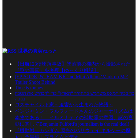
世界の真実ねっと
【日航123便墜落事故】墜落前の機内から撮影された
『謎の写真』を考察【ゆっくり解説】
[EPISODE] &TEAM KR 2nd Mini Album ‘Mark on Me’
Trailer Shoot Behind
Time is money
כך בכיר חמאס משתמש בתחקיר “הארץ” כדי להכחיש את הטבח
בנובה
ロスチャイルド家～迫害から生まれた物語～
ベンジャミン・フルフォードさんのジャーナリズムは
本物である！ イルミナティの補助霊の意図、謎の言
動に関してBenjamin Fulford’s journalism is the real deal!
『機動戦士ガンダム 閃光のハサウェイ キルケーの魔
女』予告編｜プライムビデオ