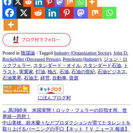
Posted in
陰謀論
·
Tagged
Industry (Organization Sector)
,
John D.
Rockefeller (Deceased Person)
,
Petroleum (Industry)
,
ジョン・ロ
ックフェラー
,
スタンダード・オイル
,
スタンダード石油
,
ト
ラスト
,
実業家
,
灯油
,
独占
,
石油
,
石油の世紀
,
石油ビジネス
,
石油業界
,
石油王
,
経営
,
自動車
,
資源
にほんブログ村
←
馬渕睦夫 米国実態！ロック・フェラーの目指す所、世
界統一思想！
中山美穂、鈴木蘭々などプロダクションが育てたタレントを
取り上げるバーニングの手口【ネット ＴＶ ニュース.報道】