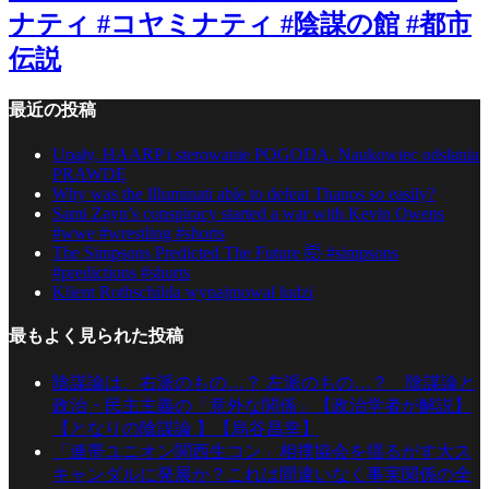
ナティ #コヤミナティ #陰謀の館 #都市
伝説
最近の投稿
Upały, HAARP i sterowanie POGODĄ. Naukowiec odsłania
PRAWDĘ
Why was the Illuminati able to defeat Thanos so easily?
Sami Zayn’s conspiracy started a war with Kevin Owens
#wwe #wrestling #shorts
The Simpsons Predicted The Future 🤯 #simpsons
#predictions #shorts
Klient Rothschilda wynajmował ludzi
最もよく見られた投稿
陰謀論は、右派のもの…？ 左派のもの…？ 陰謀論と
政治・民主主義の「意外な関係」【政治学者が解説】
【となりの陰謀論 】【烏谷昌幸】
「連帯ユニオン関西生コン」相撲協会を揺るがす大ス
キャンダルに発展か？これは間違いなく事実関係の全