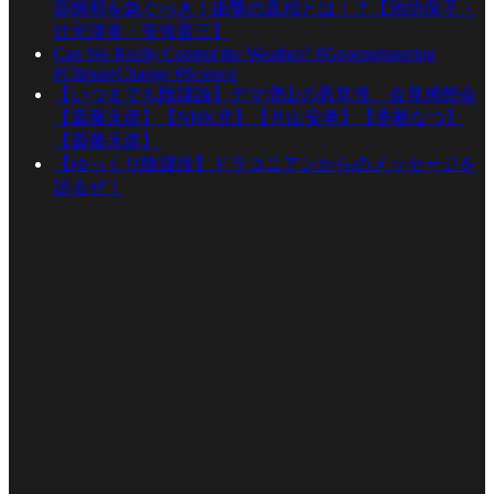
容解明を急ぐべき！衝撃の真相とは！？【池坊保子・
辻元清美・安倍晋三】
Can We Really Control the Weather? #Geoengineering
#ClimateChange #Science
【いつまでも陰謀論】デマ増山の異常性、会見感想会
【斎藤元彦】【NHK党】【片山安孝】【香椎なつ】
【斎藤元彦】
【ゆっくり陰謀論】ドラコニアンからのメッセージを
語るぜ！