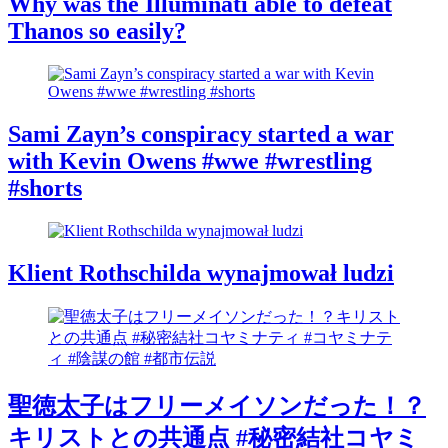
Why was the Illuminati able to defeat
Thanos so easily?
Sami Zayn’s conspiracy started a war
with Kevin Owens #wwe #wrestling
#shorts
Klient Rothschilda wynajmował ludzi
聖徳太子はフリーメイソンだった！？
キリストとの共通点 #秘密結社コヤミ