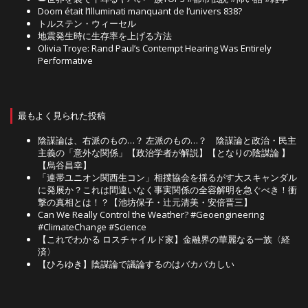
Doom était l’Illuminati manquant de l’univers 838?
トルステン・ウィーセル
地震発生時に生存率を上げる方法
Olivia Troye: Rand Paul’s Contempt Hearing Was Entirely
Performative
最もよく見られた投稿
陰謀論は、右派のもの…？ 左派のもの…？ 陰謀論と政治・民主
主義の「意外な関係」【政治学者が解説】【となりの陰謀論 】
【烏谷昌幸】
「連帯ユニオン関西生コン」相撲協会を揺るがす大スキャンダル
に発展か？これは間違いなく事実関係の全容解明を急ぐべき！衝
撃の真相とは！？【池坊保子・辻元清美・安倍晋三】
Can We Really Control the Weather? #Geoengineering
#ClimateChange #Science
【これでわかる ロスチャイルド家】金融界の華麗なる一族〈経
済〉
【ひろゆき】陰謀論で議論するのはバカバカしい