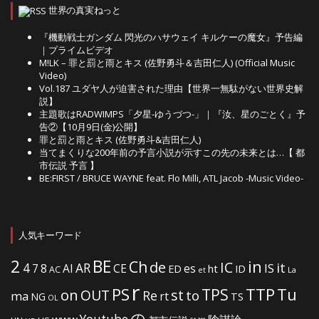
世界の真実ねっと
『機動戦士ガンダム 閃光のハサウェイ キルケーの魔女』予告編
｜プライムビデオ
M!LK – 罪と罰と雨とキス (佐野勇斗＆吉田仁人) (Official Music
Video)
Vol.187 ユダヤ人が迫害された理由【世界一無駄がない世界史解
説】
主題歌はRADWIMPS「夕星-ゆうづつ-」｜『汝、星のごとく』予
告②【10月9日(金)公開】
罪と罰と雨とキス (佐野勇斗&吉田仁人)
当てまくりな200年前の予言小説が示すこの先の未来とは…【 都
市伝説 予言 】
BE:FIRST / BRUCE WAYNE feat. Flo Milli, ATL Jacob -Music Video-
人気キーワード
2
BE
in
Ch
de
IC
it
4
AR
IS
7
8
AI
CE
es
ht
ED
ID
AC
La
et
r
PS
TTP
TPS
Tu
on
OUT
st
to
Re
ma
rt
NG
TS
OL
の