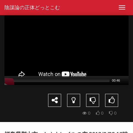
Skip
陰謀論の正体どっとこむ
to
Toggl
content
navig
Video
Player
00:46
0
0
0