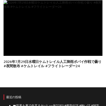
2026年7月29日水曜日ケムトレイル人工降雨ポパイ作戦で曇り
#夜間散布 #ケムトレイル #フライトレーダー24
最近の投稿
👑世界を裏で牛耳るヤバい一族TOP3 #都市伝説 #怖い話 #雑学