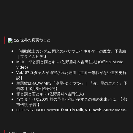
世界の真実ねっと
『機動戦士ガンダム 閃光のハサウェイ キルケーの魔女』予告編
｜プライムビデオ
M!LK – 罪と罰と雨とキス (佐野勇斗＆吉田仁人) (Official Music
Video)
Vol.187 ユダヤ人が迫害された理由【世界一無駄がない世界史解
説】
主題歌はRADWIMPS「夕星-ゆうづつ-」｜『汝、星のごとく』予
告②【10月9日(金)公開】
罪と罰と雨とキス (佐野勇斗&吉田仁人)
当てまくりな200年前の予言小説が示すこの先の未来とは…【 都
市伝説 予言 】
BE:FIRST / BRUCE WAYNE feat. Flo Milli, ATL Jacob -Music Video-