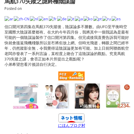
馬航370失蹤之謎終極陰謀論
Posted on
信口開河第四集在馬航370失蹤後，陰謀論多不勝數。由UFO至平衡時空
至國際大陰謀甚麼都有。在大約今年四月份，我將其中一個我認為是最有
可能的一個陰謀論製作了信口開河第四集。但完成後我直覺告訴我可能好
快就會搵返飛機殘骸所以並冇將佢放上網。但時光飛逝，轉眼之間已經半
年，仍然蹤影全無，令我覺得這陰謀論更加有可能。加上日前阿聯酋航空
老闆亦發表了一系列言論，某程度上吻合了這陰謀論的觀點。究竟馬航
370失蹤之謎，會否正如本片所提出之觀點呢？
小弟希望您看片後請自行決定。
にほんブログ村