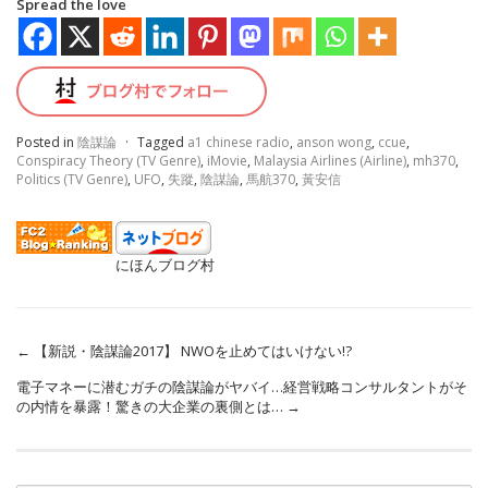
Spread the love
Posted in
陰謀論
·
Tagged
a1 chinese radio
,
anson wong
,
ccue
,
Conspiracy Theory (TV Genre)
,
iMovie
,
Malaysia Airlines (Airline)
,
mh370
,
Politics (TV Genre)
,
UFO
,
失蹤
,
陰謀論
,
馬航370
,
黃安信
にほんブログ村
←
【新説・陰謀論2017】 NWOを止めてはいけない!?
電子マネーに潜むガチの陰謀論がヤバイ…経営戦略コンサルタントがそ
の内情を暴露！驚きの大企業の裏側とは…
→