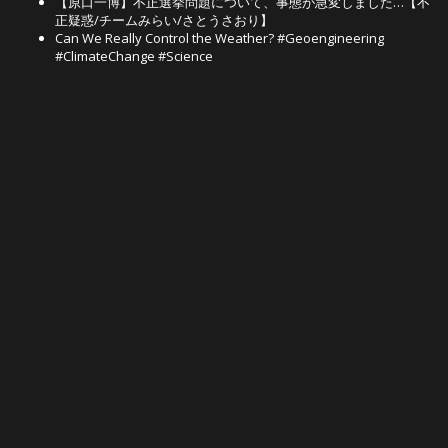
【原口一博】不正選挙問題について、事態が急変しました…【不
正疑惑/チームみらい/さとうさおり】
Can We Really Control the Weather? #Geoengineering
#ClimateChange #Science