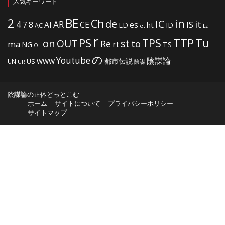
人気キーワード
2
BE
in
Ch
de
IC
it
4
AR
IS
7
8
AI
CE
es
ht
ED
ID
AC
La
et
r
PS
TTP
TPS
Tu
on
OUT
st
to
Re
ma
rt
NG
TS
OL
の
Youtube
www
陰謀論
都市伝説
US
UN
UR
陰謀
陰謀論の正体どっとこむ
ホーム
サイトについて
プライバシーポリシー
サイトマップ