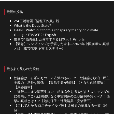
最近の投稿
2/4 三浦瑠麗『情報工作員』説
What is the Deep State?
HAARP: Watch out for this conspiracy theory on climate
change • FRANCE 24 English
世界で1億再生した異常すぎる日本人！ #shorts
【緊急】シンプソンズが予言した未来…“2026年中国崩壊”の真相
とは【都市伝説 予言 ミステリー】
最もよく見られた投稿
陰謀論は、右派のもの…？ 左派のもの…？ 陰謀論と政治・民主
主義の「意外な関係」【政治学者が解説】【となりの陰謀論 】
【烏谷昌幸】
「連帯ユニオン関西生コン」相撲協会を揺るがす大スキャンダル
に発展か？これは間違いなく事実関係の全容解明を急ぐべき！衝
撃の真相とは！？【池坊保子・辻元清美・安倍晋三】
【これでわかる ロスチャイルド家】金融界の華麗なる一族〈経
済〉