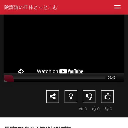
Skip
陰謀論の正体どっとこむ
to
Toggl
content
navig
Video
Player
08:43
0
0
0