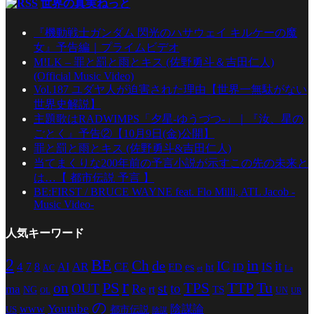
世界の真実ねっと
『機動戦士ガンダム 閃光のハサウェイ キルケーの魔
女』予告編｜プライムビデオ
M!LK – 罪と罰と雨とキス (佐野勇斗＆吉田仁人)
(Official Music Video)
Vol.187 ユダヤ人が迫害された理由【世界一無駄がない
世界史解説】
主題歌はRADWIMPS「夕星-ゆうづつ-」｜『汝、星の
ごとく』予告②【10月9日(金)公開】
罪と罰と雨とキス (佐野勇斗&吉田仁人)
当てまくりな200年前の予言小説が示すこの先の未来と
は…【 都市伝説 予言 】
BE:FIRST / BRUCE WAYNE feat. Flo Milli, ATL Jacob -
Music Video-
人気キーワード
2
BE
in
Ch
de
IC
it
4
AR
IS
7
8
AI
CE
es
ED
ht
ID
AC
La
et
r
PS
TTP
TPS
Tu
on
st
OUT
to
Re
ma
rt
TS
NG
UN
UR
OL
の
Youtube
www
陰謀論
都市伝説
US
陰謀