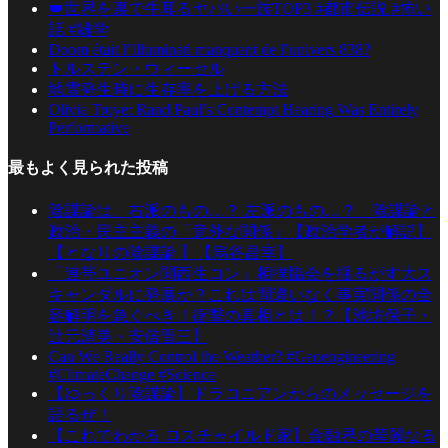
👑世界を裏で牛耳るヤバい一族TOP3 #都市伝説 #怖い
話 #雑学
Doom était l’Illuminati manquant de l’univers 838?
トルステン・ウィーセル
地震発生時に生存率を上げる方法
Olivia Troye: Rand Paul’s Contempt Hearing Was Entirely
Performative
最もよく見られた投稿
陰謀論は、右派のもの…？ 左派のもの…？ 陰謀論と
政治・民主主義の「意外な関係」【政治学者が解説】
【となりの陰謀論 】【烏谷昌幸】
「連帯ユニオン関西生コン」相撲協会を揺るがす大ス
キャンダルに発展か？これは間違いなく事実関係の全
容解明を急ぐべき！衝撃の真相とは！？【池坊保子・
辻元清美・安倍晋三】
Can We Really Control the Weather? #Geoengineering
#ClimateChange #Science
【ゆっくり陰謀論】ドラコニアンからのメッセージを
語るぜ！
【これでわかる ロスチャイルド家】金融界の華麗なる