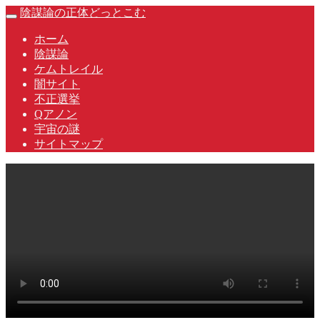
Skip
陰謀論の正体どっとこむ
Toggle
to
navigation
content
ホーム
陰謀論
ケムトレイル
闇サイト
不正選挙
Qアノン
宇宙の謎
サイトマップ