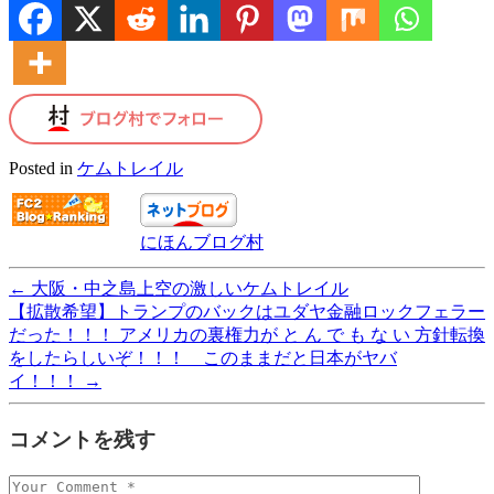
Posted in
ケムトレイル
にほんブログ村
←
大阪・中之島上空の激しいケムトレイル
【拡散希望】トランプのバックはユダヤ金融ロックフェラー
だった！！！ アメリカの裏権力が と ん で も な い 方針転換
をしたらしいぞ！！！ このままだと日本がヤバ
イ！！！
→
コメントを残す