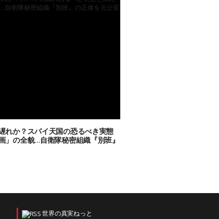
遅れか？スパイ天国の恐るべき実態
画」の全貌…自衛隊秘密組織『別班』
世界の真実ねっと