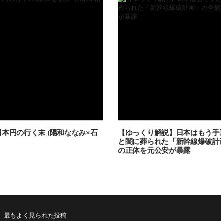
本円の行く末 (陽和ななみ×石
【ゆっくり解説】日本はもう手
と闇に葬られた「新幹線爆破計
の正体を元公安が暴露
最もよく見られた投稿