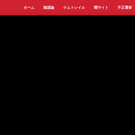
ホーム
陰謀論
ケムトレイル
闇サイト
不正選挙