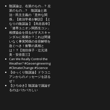
陰謀論は、右派のもの…？ 左
派のもの…？ 陰謀論と政
治・民主主義の「意外な関
係」【政治学者が解説】【と
なりの陰謀論 】【烏谷昌幸】
「連帯ユニオン関西生コン」
相撲協会を揺るがす大スキャ
ンダルに発展か？これは間違
いなく事実関係の全容解明を
急ぐべき！衝撃の真相と
は！？【池坊保子・辻元清
美・安倍晋三】
Can We Really Control the
Weather? #Geoengineering
#ClimateChange #Science
【ゆっくり陰謀論】ドラコニ
アンからのメッセージを語る
ぜ！
【ひろゆき】陰謀論で議論す
るのはバカバカしい