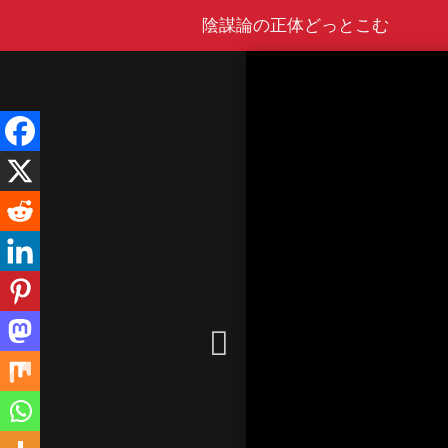
Skip
陰謀論の正体どっとこむ
to
content
Video
Player