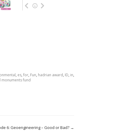
ronmental
,
es
,
for
,
Fun
,
hadrian award
,
ID
,
in
,
d monuments fund
de 6: Geoengineering – Good or Bad?
→