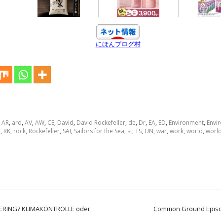
にほんブログ村
,
AR
,
ard
,
AV
,
AW
,
CE
,
David
,
David Rockefeller
,
de
,
Dr
,
EA
,
ED
,
Environment
,
Envi
e
,
RK
,
rock
,
Rockefeller
,
SAI
,
Sailors for the Sea
,
st
,
TS
,
UN
,
war
,
work
,
world
,
worl
NEERING? KLIMAKONTROLLE oder
Common Ground Episo