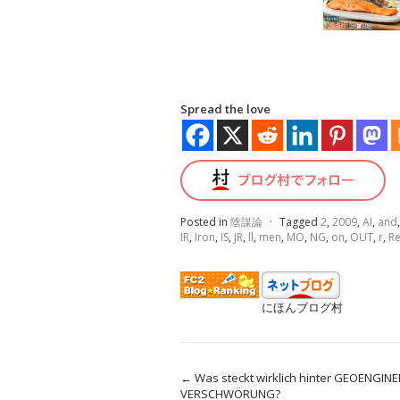
Spread the love
Posted in
陰謀論
·
Tagged
2
,
2009
,
AI
,
and
IR
,
Iron
,
IS
,
JR
,
ll
,
men
,
MO
,
NG
,
on
,
OUT
,
r
,
R
にほんブログ村
←
Was steckt wirklich hinter GEOENGI
VERSCHWÖRUNG?