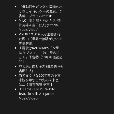
『機動戦士ガンダム 閃光のハ
サウェイ キルケーの魔女』予
告編｜プライムビデオ
M!LK – 罪と罰と雨とキス (佐
野勇斗＆吉田仁人) (Official
Music Video)
Vol.187 ユダヤ人が迫害され
た理由【世界一無駄がない世
界史解説】
主題歌はRADWIMPS「夕星-
ゆうづつ-」｜『汝、星のご
とく』予告②【10月9日(金)公
開】
罪と罰と雨とキス (佐野勇斗&
吉田仁人)
当てまくりな200年前の予言
小説が示すこの先の未来と
は…【 都市伝説 予言 】
BE:FIRST / BRUCE WAYNE
feat. Flo Milli, ATL Jacob -
Music Video-