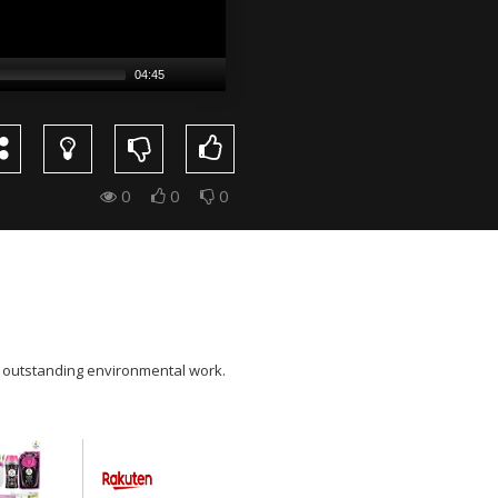
04:45
0
0
0
s outstanding environmental work.