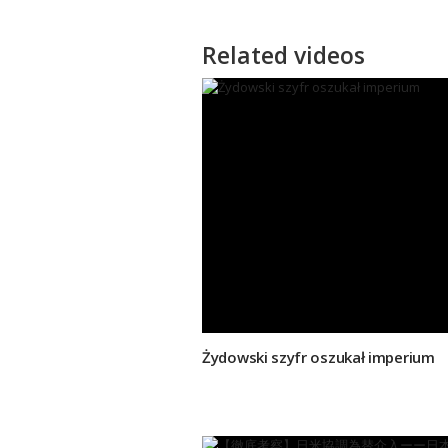
Related videos
Żydowski szyfr oszukał imperium