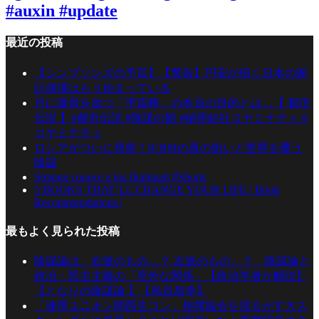
#auxin #update
最近の投稿
【シンプソンズの予言】【警告】円安が招く日本の家
計崩壊はもう始まっている
月に遺骨を放つ「宇宙葬」の本当の目的とは…【 都市
伝説 】#都市伝説 #陰謀の館 #秘密結社コヤミナティ #
コヤミナティ
ロシアがついに発射！ICBMの真の狙いと世界を覆う
陰謀
Strange conoce a los Iluminati #Shorts
5 BOOKS THAT’LL CHANGE YOUR LIFE | Book
Recommendations |
最もよく見られた投稿
陰謀論は、右派のもの…？ 左派のもの…？ 陰謀論と
政治・民主主義の「意外な関係」【政治学者が解説】
【となりの陰謀論 】【烏谷昌幸】
「連帯ユニオン関西生コン」相撲協会を揺るがす大ス