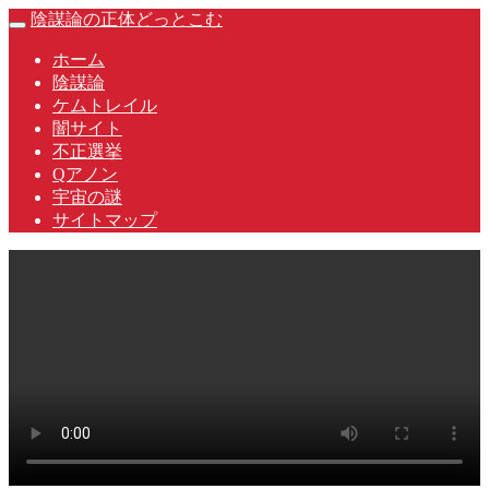
Skip
陰謀論の正体どっとこむ
Toggle
to
navigation
content
ホーム
陰謀論
ケムトレイル
闇サイト
不正選挙
Qアノン
宇宙の謎
サイトマップ