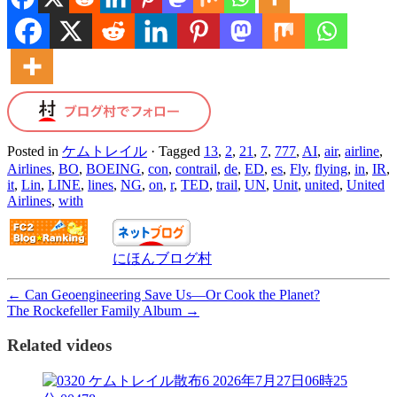
Posted in
ケムトレイル
·
Tagged
13
,
2
,
21
,
7
,
777
,
AI
,
air
,
airline
,
Airlines
,
BO
,
BOEING
,
con
,
contrail
,
de
,
ED
,
es
,
Fly
,
flying
,
in
,
IR
,
it
,
Lin
,
LINE
,
lines
,
NG
,
on
,
r
,
TED
,
trail
,
UN
,
Unit
,
united
,
United
Airlines
,
with
にほんブログ村
←
Can Geoengineering Save Us—Or Cook the Planet?
​The Rockefeller Family Album
→
Related videos