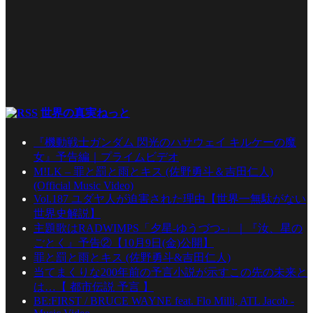
世界の真実ねっと
『機動戦士ガンダム 閃光のハサウェイ キルケーの魔
女』予告編｜プライムビデオ
M!LK – 罪と罰と雨とキス (佐野勇斗＆吉田仁人)
(Official Music Video)
Vol.187 ユダヤ人が迫害された理由【世界一無駄がない
世界史解説】
主題歌はRADWIMPS「夕星-ゆうづつ-」｜『汝、星の
ごとく』予告②【10月9日(金)公開】
罪と罰と雨とキス (佐野勇斗&吉田仁人)
当てまくりな200年前の予言小説が示すこの先の未来と
は…【 都市伝説 予言 】
BE:FIRST / BRUCE WAYNE feat. Flo Milli, ATL Jacob -