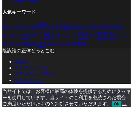
Music Video-
人気キーワード
2
BE
in
Ch
de
IC
it
4
AR
IS
7
8
AI
CE
es
ED
ht
ID
AC
La
et
r
PS
TTP
TPS
Tu
on
st
OUT
to
Re
ma
rt
TS
NG
UN
UR
OL
の
Youtube
www
陰謀論
都市伝説
US
陰謀
陰謀論の正体どっとこむ
ホーム
サイトについて
プライバシーポリシー
サイトマップ
当サイトでは、お客様に最高の体験を提供するためにクッキ
ーを使用しています。当サイトのご利用を継続された場合、
ご満足いただけたものと判断させていただきます。
OK