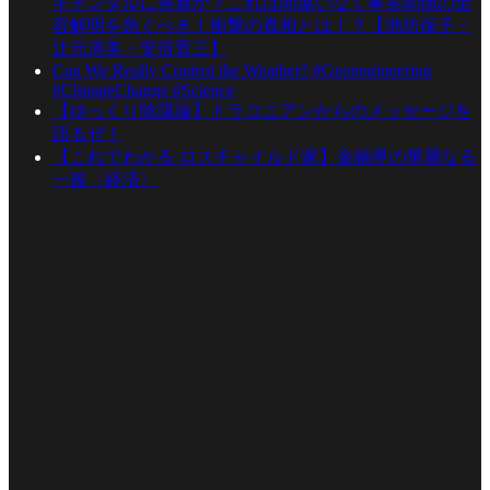
キャンダルに発展か？これは間違いなく事実関係の全
容解明を急ぐべき！衝撃の真相とは！？【池坊保子・
辻元清美・安倍晋三】
Can We Really Control the Weather? #Geoengineering
#ClimateChange #Science
【ゆっくり陰謀論】ドラコニアンからのメッセージを
語るぜ！
【これでわかる ロスチャイルド家】金融界の華麗なる
一族〈経済〉