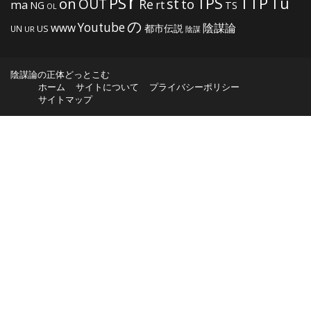
r
PS
TTP
TPS
Tu
on
OUT
st
to
Re
ma
rt
NG
TS
OL
の
Youtube
www
陰謀論
都市伝説
US
UN
UR
陰謀
陰謀論の正体どっとこむ
ホーム
サイトについて
プライバシーポリシー
サイトマップ