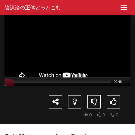
Skip
陰謀論の正体どっとこむ
to
Toggl
content
navig
Video
Player
00:48
0
0
0