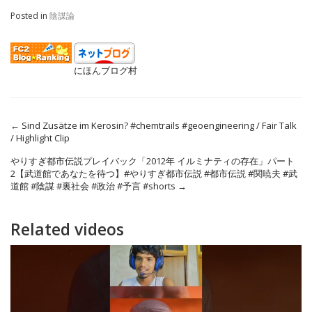
Posted in
陰謀論
にほんブログ村
←
Sind Zusätze im Kerosin? #chemtrails #geoengineering / Fair Talk
/ Highlight Clip
やりすぎ都市伝説プレイバック「2012年 イルミナティの存在」パート
2【武道館であなたを待つ】#やりすぎ都市伝説 #都市伝説 #関暁夫 #武
道館 #陰謀 #裏社会 #政治 #予言 #shorts
→
Related videos