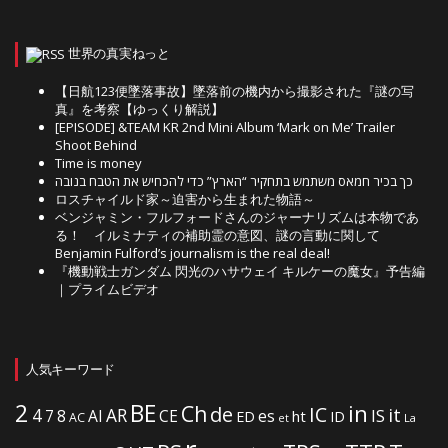
世界の真実ねっと
【日航123便墜落事故】墜落前の機内から撮影された『謎の写
真』を考察【ゆっくり解説】
[EPISODE] &TEAM KR 2nd Mini Album ‘Mark on Me’ Trailer
Shoot Behind
Time is money
כך בכיר חמאס משתמש בתחקיר “הארץ” כדי להכחיש את הטבח בנובה
ロスチャイルド家～迫害から生まれた物語～
ベンジャミン・フルフォードさんのジャーナリズムは本物であ
る！ イルミナティの補助霊の意図、謎の言動に関して
Benjamin Fulford’s journalism is the real deal!
『機動戦士ガンダム 閃光のハサウェイ キルケーの魔女』予告編
｜プライムビデオ
人気キーワード
2
BE
in
Ch
de
IC
it
4
AR
IS
7
8
AI
CE
es
ht
ED
ID
AC
La
et