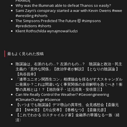
PRAWDĘ
Why was the Illuminati able to defeat Thanos so easily?
Sami Zayn’s conspiracy started a war with Kevin Owens #wwe
#wrestling #shorts
The Simpsons Predicted The Future 🤯 #simpsons
#predictions #shorts
Klient Rothschilda wynajmował ludzi
最もよく見られた投稿
陰謀論は、右派のもの…？ 左派のもの…？ 陰謀論と政治・民主
主義の「意外な関係」【政治学者が解説】【となりの陰謀論 】
【烏谷昌幸】
「連帯ユニオン関西生コン」相撲協会を揺るがす大スキャンダル
に発展か？これは間違いなく事実関係の全容解明を急ぐべき！衝
撃の真相とは！？【池坊保子・辻元清美・安倍晋三】
Can We Really Control the Weather? #Geoengineering
#ClimateChange #Science
【いつまでも陰謀論】デマ増山の異常性、会見感想会【斎藤元
彦】【NHK党】【片山安孝】【香椎なつ】【斎藤元彦】
【これでわかる ロスチャイルド家】金融界の華麗なる一族〈経
済〉