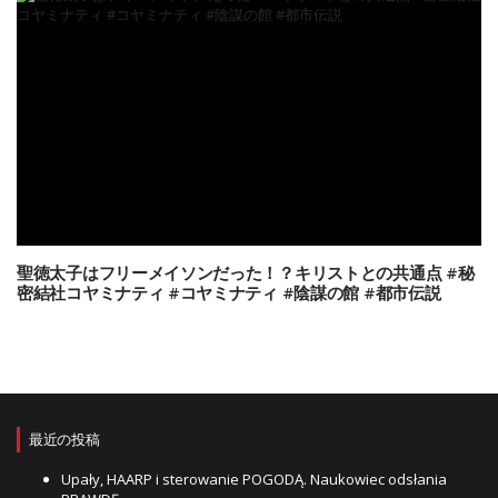
聖徳太子はフリーメイソンだった！？キリストとの共通点 #秘
密結社コヤミナティ #コヤミナティ #陰謀の館 #都市伝説
最近の投稿
Upały, HAARP i sterowanie POGODĄ. Naukowiec odsłania