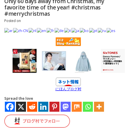
Only 60 days away from Christmas, my
favorite time of the year! #christmas
#merrychristmas
Posted on
にほんブログ村
Spread the love