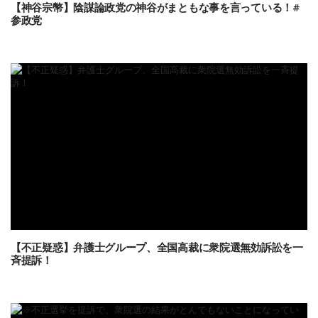
【神谷宗幣】陰謀論政党の神谷がまともな事を言っている！#
参政党
【不正疑惑】弁護士グループ、全国高裁に衆院選無効訴訟を一
斉提訴！