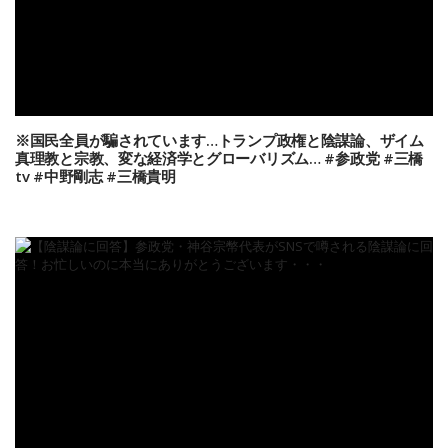
※国民全員が騙されています…トランプ政権と陰謀論、ザイム
真理教と宗教、変な経済学とグローバリズム… #参政党 #三橋
tv #中野剛志 #三橋貴明