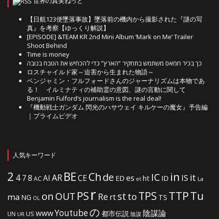
世界の真実ねっと
【日航123便墜落事故】墜落前の機内から撮影された『謎の写
真』を考察【ゆっくり解説】
[EPISODE] &TEAM KR 2nd Mini Album ‘Mark on Me’ Trailer
Shoot Behind
Time is money
כך בכיר חמאס משתמש בתחקיר “הארץ” כדי להכחיש את הטבח בנובה
ロスチャイルド家～迫害から生まれた物語～
ベンジャミン・フルフォードさんのジャーナリズムは本物であ
る！ イルミナティの補助霊の意図、謎の言動に関して
Benjamin Fulford’s journalism is the real deal!
『機動戦士ガンダム 閃光のハサウェイ キルケーの魔女』予告編
｜プライムビデオ
人気キーワード
2
BE
in
Ch
de
IC
it
4
AR
IS
7
8
AI
CE
es
ht
ED
ID
AC
La
et
r
PS
TTP
TPS
Tu
on
OUT
st
to
Re
ma
rt
NG
TS
OL
の
Youtube
www
陰謀論
都市伝説
US
UN
UR
陰謀