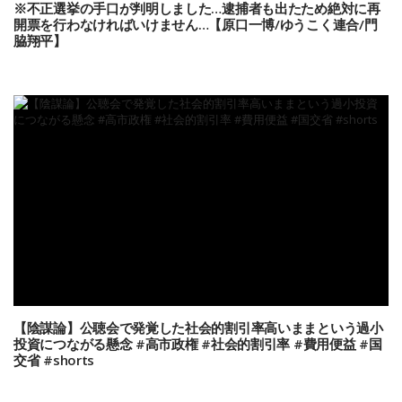
※不正選挙の手口が判明しました…逮捕者も出たため絶対に再
開票を行わなければいけません…【原口一博/ゆうこく連合/門
脇翔平】
【陰謀論】公聴会で発覚した社会的割引率高いままという過小
投資につながる懸念 #高市政権 #社会的割引率 #費用便益 #国
交省 #shorts