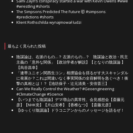
Sami Zayn’s conspiracy started a war with Kevin Owens #wwe
#wrestling #shorts
The Simpsons Predicted The Future 🤯 #simpsons
#predictions #shorts
Klient Rothschilda wynajmował ludzi
最もよく見られた投稿
陰謀論は、右派のもの…？ 左派のもの…？ 陰謀論と政治・民主
主義の「意外な関係」【政治学者が解説】【となりの陰謀論 】
【烏谷昌幸】
「連帯ユニオン関西生コン」相撲協会を揺るがす大スキャンダル
に発展か？これは間違いなく事実関係の全容解明を急ぐべき！衝
撃の真相とは！？【池坊保子・辻元清美・安倍晋三】
Can We Really Control the Weather? #Geoengineering
#ClimateChange #Science
【いつまでも陰謀論】デマ増山の異常性、会見感想会【斎藤元
彦】【NHK党】【片山安孝】【香椎なつ】【斎藤元彦】
【ゆっくり陰謀論】ドラコニアンからのメッセージを語るぜ！