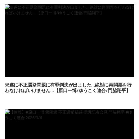
※遂に不正選挙問題に有罪判決が出ました…絶対に再開票を行
わなければいけません…【原口一博/ゆうこく連合/門脇翔平】