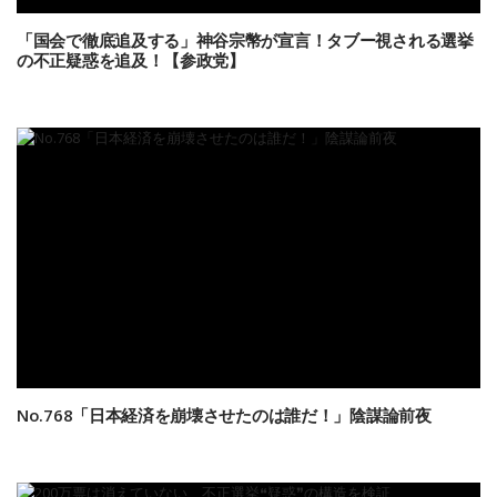
「国会で徹底追及する」神谷宗幣が宣言！タブー視される選挙
の不正疑惑を追及！【参政党】
No.768「日本経済を崩壊させたのは誰だ！」陰謀論前夜