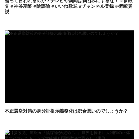
論って言われるのか？テレビや新聞は鵜呑みにするな！ #参政
党 #神谷宗幣 #陰謀論 #いいね歓迎 #チャンネル登録 #街頭演
説
不正選挙対策の身分証提示義務化は都合悪いのでしょうか？