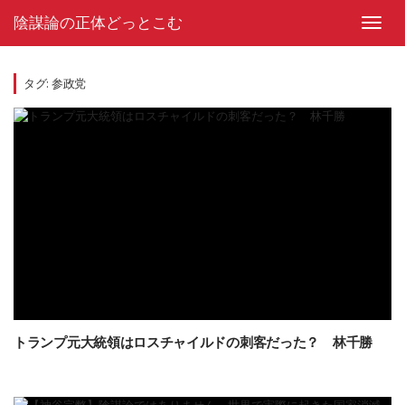
Skip
陰謀論の正体どっとこむ
to
Toggl
content
navig
タグ:
参政党
トランプ元大統領はロスチャイルドの刺客だった？ 林千勝