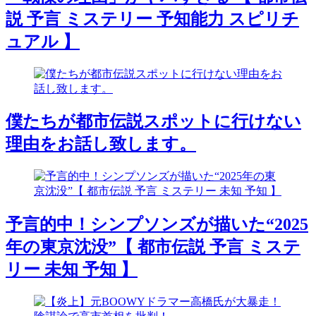
説 予言 ミステリー 予知能力 スピリチ
ュアル 】
僕たちが都市伝説スポットに行けない
理由をお話し致します。
予言的中！シンプソンズが描いた“2025
年の東京沈没”【 都市伝説 予言 ミステ
リー 未知 予知 】