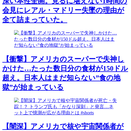
深い本性全開。見るに堪えない1時間の
会見にレアル・マドリー失墜の理由が
全て詰まっていた。
【衝撃】アメリカのスーパーで失神し
かけた…たった数日分の食材が150ドル
超え。日本人はまだ知らない”食の地
獄”が始まっている
【闇深】アメリカで核や宇宙関係者が