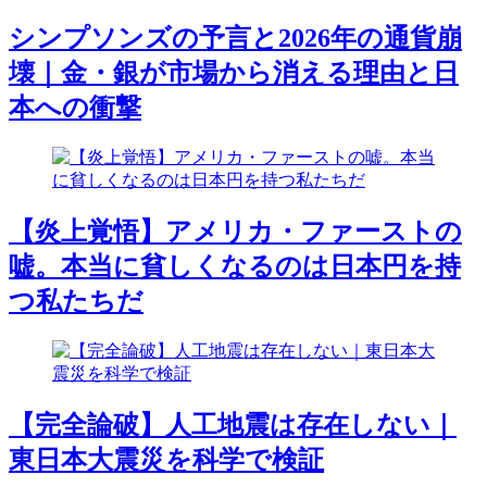
シンプソンズの予言と2026年の通貨崩
壊｜金・銀が市場から消える理由と日
本への衝撃
【炎上覚悟】アメリカ・ファーストの
嘘。本当に貧しくなるのは日本円を持
つ私たちだ
【完全論破】人工地震は存在しない｜
東日本大震災を科学で検証