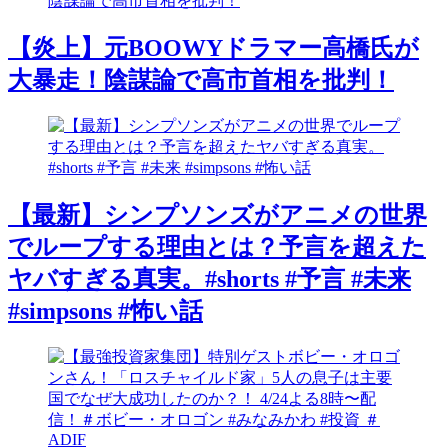
【炎上】元BOOWYドラマー高橋氏が
大暴走！陰謀論で高市首相を批判！
【最新】シンプソンズがアニメの世界
でループする理由とは？予言を超えた
ヤバすぎる真実。#shorts #予言 #未来
#simpsons #怖い話