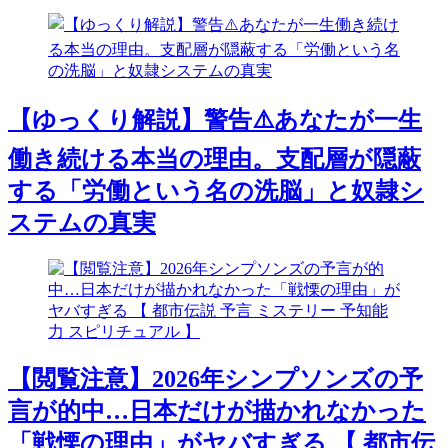
【ゆっくり解説】警告⚠️あなたが一生
働き続ける本当の理由。支配層が隠蔽
する「労働という名の洗脳」と奴隷シ
ステムの真実
【閲覧注意】2026年シンプソンズの予
言が的中…日本だけが描かれなかった
「戦慄の理由」がヤバすぎる 【 都市伝