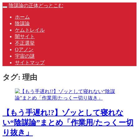
Skip
陰謀論の正体どっとこむ
Toggle
to
navigation
content
ホーム
陰謀論
ケムトレイル
闇サイト
不正選挙
Qアノン
宇宙の謎
サイトマップ
タグ:
理由
【もう手遅れ!?】ゾッとして寝れな
い“陰謀論”まとめ「作業用/たっくー切
り抜き」