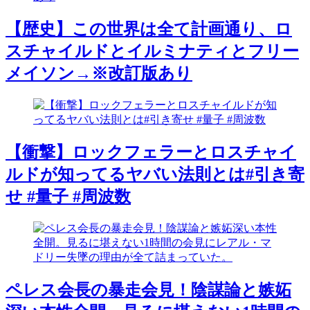
【歴史】この世界は全て計画通り、ロ
スチャイルドとイルミナティとフリー
メイソン→※改訂版あり
【衝撃】ロックフェラーとロスチャイ
ルドが知ってるヤバい法則とは#引き寄
せ #量子 #周波数
ペレス会長の暴走会見！陰謀論と嫉妬