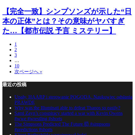
【完全一致】シンプソンズが示した“日
本の正体”とは？その意味がヤバすぎ
た…【都市伝説 予言 ミステリー】
1
2
3
…
10
次ページへ »
最近の投稿
Upały, HAARP i sterowanie POGODĄ. Naukowiec odsłania
PRAWDĘ
Why was the Illuminati able to defeat Thanos so easily?
Sami Zayn’s conspiracy started a war with Kevin Owens
#wwe #wrestling #shorts
The Simpsons Predicted The Future 🤯 #simpsons
#predictions #shorts
Klient Rothschilda wynajmował ludzi