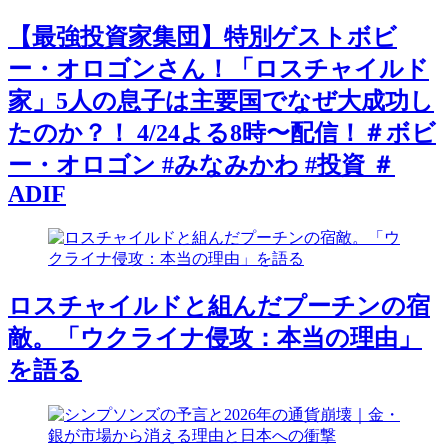
【最強投資家集団】特別ゲストボビ
ー・オロゴンさん！「ロスチャイルド
家」5人の息子は主要国でなぜ大成功し
たのか？！ 4/24よる8時〜配信！＃ボビ
ー・オロゴン #みなみかわ #投資 ＃
ADIF
ロスチャイルドと組んだプーチンの宿
敵。「ウクライナ侵攻：本当の理由」
を語る