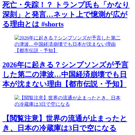
死亡・失踪！？ トランプ氏も「かなり
深刻」と発言…ネット上で憶測が広が
る理由とは #shorts
2026年に起きる？シンプソンズが予言
した第二の津波…中国経済崩壊でも日
本が沈まない理由【都市伝説・予知】
【閲覧注意】世界の流通が止まったと
き、日本の冷蔵庫は3日で空になる