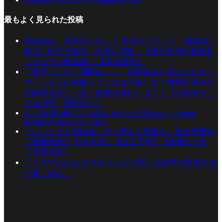
最もよく見られた投稿
陰謀論は、右派のもの…？ 左派のもの…？ 陰謀論と
政治・民主主義の「意外な関係」【政治学者が解説】
【となりの陰謀論 】【烏谷昌幸】
「連帯ユニオン関西生コン」相撲協会を揺るがす大ス
キャンダルに発展か？これは間違いなく事実関係の全
容解明を急ぐべき！衝撃の真相とは！？【池坊保子・
辻元清美・安倍晋三】
Can We Really Control the Weather? #Geoengineering
#ClimateChange #Science
【いつまでも陰謀論】デマ増山の異常性、会見感想会
【斎藤元彦】【NHK党】【片山安孝】【香椎なつ】
【斎藤元彦】
【これでわかる ロスチャイルド家】金融界の華麗なる
一族〈経済〉