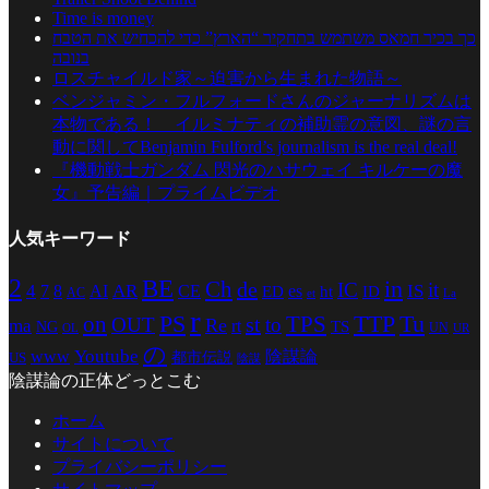
Time is money
כך בכיר חמאס משתמש בתחקיר “הארץ” כדי להכחיש את הטבח
בנובה
ロスチャイルド家～迫害から生まれた物語～
ベンジャミン・フルフォードさんのジャーナリズムは
本物である！ イルミナティの補助霊の意図、謎の言
動に関してBenjamin Fulford’s journalism is the real deal!
『機動戦士ガンダム 閃光のハサウェイ キルケーの魔
女』予告編｜プライムビデオ
人気キーワード
2
BE
in
Ch
de
IC
it
4
AR
IS
7
8
AI
CE
es
ED
ht
ID
AC
La
et
r
PS
TTP
TPS
Tu
on
st
OUT
to
Re
ma
rt
TS
NG
UN
UR
OL
の
Youtube
www
陰謀論
都市伝説
US
陰謀
陰謀論の正体どっとこむ
ホーム
サイトについて
プライバシーポリシー