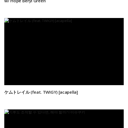
w/ Hope Beryl Green
ケムトレイル (feat. TWIGY) [acapella]