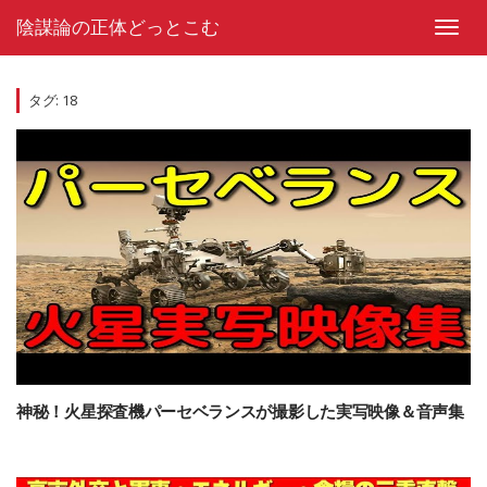
Skip
陰謀論の正体どっとこむ
to
Toggl
content
navig
タグ:
18
神秘！火星探査機パーセベランスが撮影した実写映像＆音声集