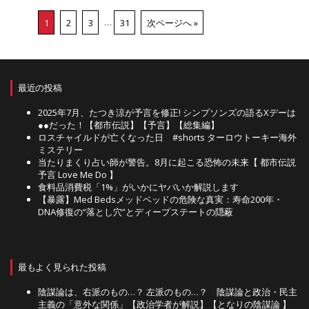
1
2
3
…
31
次ページへ »
最近の投稿
2025年7月、たつき涼が予言を修正! シンプソンズの語るXデーは
●●だった！【都市伝説】【予言】【総集編】
ロスチャイルドが亡くなった日 #shorts ターロウトーキー海外
ミステリー
当たりまくり占い師が警告。8月に起こる恐怖の未来【 都市伝説
予言 Love Me Do 】
食料品消費税「1%」がいかにヤバいか解説します
【暴露】Med Bedsメッドベッドの危険な真実：寿命200年・
DNA修復の“落とし穴”とディープステートの隠蔽
最もよく見られた投稿
陰謀論は、右派のもの…？ 左派のもの…？ 陰謀論と政治・民主
主義の「意外な関係」【政治学者が解説】【となりの陰謀論 】