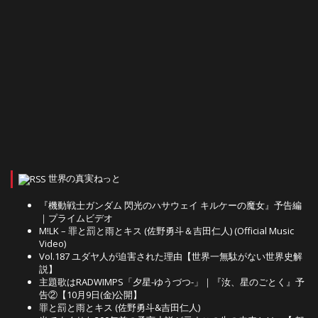
世界の真実ねっと
『機動戦士ガンダム 閃光のハサウェイ キルケーの魔女』予告編
｜プライムビデオ
M!LK – 罪と罰と雨とキス (佐野勇斗＆吉田仁人) (Official Music
Video)
Vol.187 ユダヤ人が迫害された理由【世界一無駄がない世界史解
説】
主題歌はRADWIMPS「夕星-ゆうづつ-」｜『汝、星のごとく』予
告②【10月9日(金)公開】
罪と罰と雨とキス (佐野勇斗&吉田仁人)