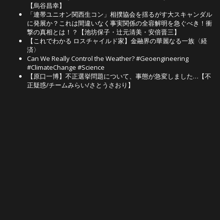
【烏谷昌幸】
「連帯ユニオン関西生コン」相撲協会を揺るがす大スキャンダル
に発展か？これは間違いなく事実関係の全容解明を急ぐべき！衝
撃の真相とは！？【池坊保子・辻元清美・安倍晋三】
【これでわかる ロスチャイルド家】金融界の華麗なる一族〈経
済〉
Can We Really Control the Weather? #Geoengineering
#ClimateChange #Science
【原口一博】不正選挙問題について、事態が急変しました…【不
正疑惑/チームみらい/さとうさおり】