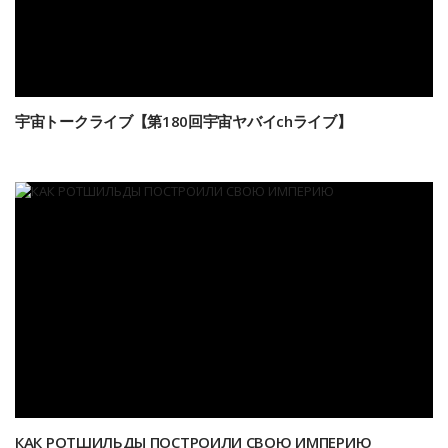
宇宙トークライブ【第180回宇宙ヤバイchライブ】
КАК РОТШИЛЬДЫ ПОСТРОИЛИ СВОЮ ИМПЕРИЮ