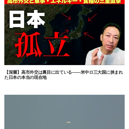
【深層】高市外交は裏目に出ている――米中ロ三大国に挟まれ
た日本の本当の現在地