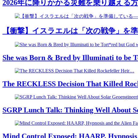
2026年に降りかかる災難を乗り越える方
【衝撃】イスラエルは「次の戦争」を準
She was Born & Bred by Illuminati to be 
The RECKLESS Decision That Killed Roc
SGRP Lunch Talk: Thinking Well About S
Mind Control Exposed: HAARP, Hypnosis a