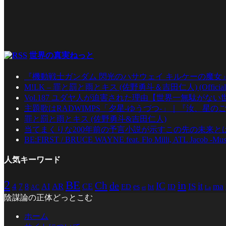
世界の真実ねっと
『機動戦士ガンダム 閃光のハサウェイ キルケーの魔女
M!LK – 罪と罰と雨とキス (佐野勇斗＆吉田仁人) (Official Mu
Vol.187 ユダヤ人が迫害された理由【世界一無駄がな
主題歌はRADWIMPS「夕星-ゆうづつ-」｜『汝、星のご
罪と罰と雨とキス (佐野勇斗&吉田仁人)
当てまくりな200年前の予言小説が示すこの先の未来とは
BE:FIRST / BRUCE WAYNE feat. Flo Milli, ATL Jacob -Mus
人気キーワード
2
BE
in
Ch
de
IC
it
4
AR
IS
ma
7
8
AI
CE
es
ED
ht
ID
AC
La
et
陰謀論の正体どっとこむ
ホーム