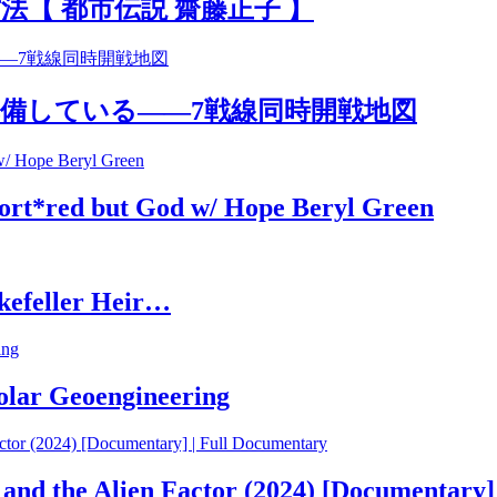
法【 都市伝説 齋藤正子 】
備している――7戦線同時開戦地図
Tort*red but God w/ Hope Beryl Green
kefeller Heir…
olar Geoengineering
nd the Alien Factor (2024) [Documentary]