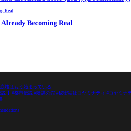
e Already Becoming Real
崩壊はもう始まっている
 】#都市伝説 #陰謀の館 #秘密結社コヤミナティ #コヤミナ
謀
dations |