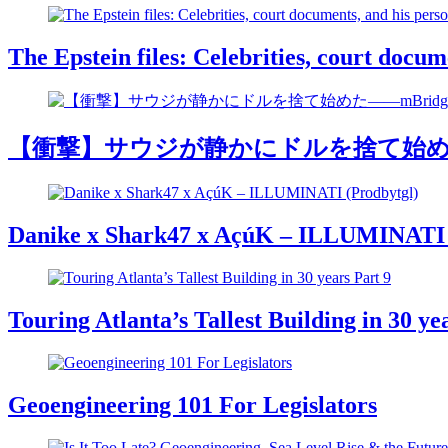
The Epstein files: Celebrities, court docu
【衝撃】サウジが静かにドルを捨て始めた―
Danike x Shark47 x AçúK – ILLUMINATI 
Touring Atlanta’s Tallest Building in 30 ye
Geoengineering 101 For Legislators