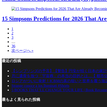
15 Simpsons Predictions for 2026 That Ar
1
2
3
…
36
次ページへ »
最近の投稿
【シンプソンズの予言】【警告】円安が招く日本の家計
月に遺骨を放つ「宇宙葬」の本当の目的とは…【 都市伝説
ロシアがついに発射！ICBMの真の狙いと世界を覆う陰
Strange conoce a los Iluminati #Shorts
5 BOOKS THAT’LL CHANGE YOUR LIFE | Book Recommen
最もよく見られた投稿