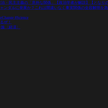
政治・民主主義の「意外な関係」【政治学者が解説】【となりの
ャンダルに発展か？これは間違いなく事実関係の全容解明を急
teChange #Science
るぜ！
一族〈経済〉