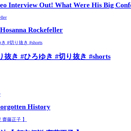
ideo Interview Out! What Were His Big Conf
. Hosanna Rockefeller
#ひろゆき #切り抜き #shorts
rgotten History