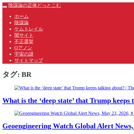
Skip
陰謀論の正体どっとこむ
Toggle
to
navigation
content
ホーム
陰謀論
ケムトレイル
闇サイト
不正選挙
Qアノン
宇宙の謎
サイトマップ
タグ:
BR
What is the ‘deep state’ that Trump keeps 
Geoengineering Watch Global Alert News, 