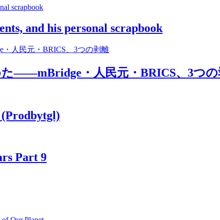
ments, and his personal scrapbook
―mBridge・人民元・BRICS、3つ
(Prodbytgl)
ars Part 9