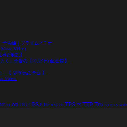
』予告編｜プライムビデオ
sic Video)
い世界史解説】
とく』予告②【10月9日(金)公開】
…【 都市伝説 予言 】
ic Video-
r
PS
TTP
TPS
Tu
on
st
OUT
to
Re
rt
ww
TS
NG
US
UN
UR
OL