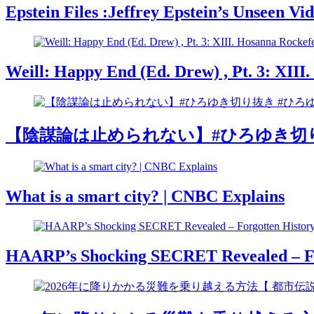
Epstein Files :Jeffrey Epstein’s Unseen V
Weill: Happy End (Ed. Drew) , Pt. 3: XIII
【陰謀論は止められない】#ひろゆき切り抜き 
What is a smart city? | CNBC Explains
HAARP’s Shocking SECRET Revealed – Fo