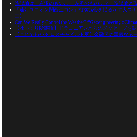
陰謀論は、右派のもの…？ 左派のもの…？ 陰謀論と
「連帯ユニオン関西生コン」相撲協会を揺るがす大スキ
三】
Can We Really Control the Weather? #Geoengineering #Clima
【ゆっくり陰謀論】ドラコニアンからのメッセージを語
【これでわかる ロスチャイルド家】金融界の華麗なる