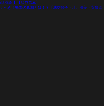
陰謀論 】【烏谷昌幸】
ぐべき！衝撃の真相とは！？【池坊保子・辻元清美・安倍晋