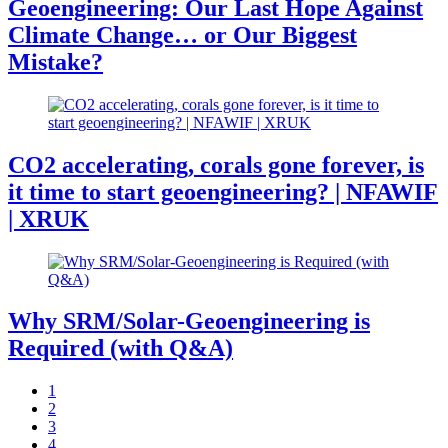
Geoengineering: Our Last Hope Against
Climate Change… or Our Biggest
Mistake?
CO2 accelerating, corals gone forever, is
it time to start geoengineering? | NFAWIF
| XRUK
Why SRM/Solar-Geoengineering is
Required (with Q&A)
1
2
3
4