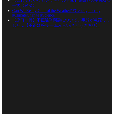
【これでわかる ロスチャイルド家】金融界の華麗なる
一族〈経済〉
Can We Really Control the Weather? #Geoengineering
#ClimateChange #Science
【原口一博】不正選挙問題について、事態が急変しま
した…【不正疑惑/チームみらい/さとうさおり】