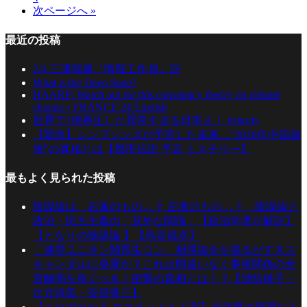
次ページへ »
最近の投稿
2/4 三浦瑠麗『情報工作員』説
What is the Deep State?
HAARP: Watch out for this conspiracy theory on climate
change • FRANCE 24 English
世界で1億再生した異常すぎる日本人！ #shorts
【緊急】シンプソンズが予言した未来…“2026年中国崩
壊”の真相とは【都市伝説 予言 ミステリー】
最もよく見られた投稿
陰謀論は、右派のもの…？ 左派のもの…？ 陰謀論と
政治・民主主義の「意外な関係」【政治学者が解説】
【となりの陰謀論 】【烏谷昌幸】
「連帯ユニオン関西生コン」相撲協会を揺るがす大ス
キャンダルに発展か？これは間違いなく事実関係の全
容解明を急ぐべき！衝撃の真相とは！？【池坊保子・
辻元清美・安倍晋三】