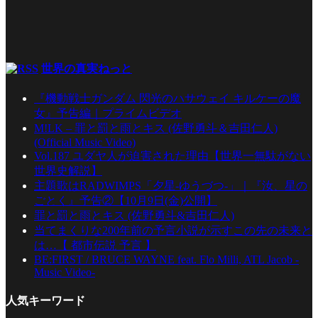
世界の真実ねっと
『機動戦士ガンダム 閃光のハサウェイ キルケーの魔
女』予告編｜プライムビデオ
M!LK – 罪と罰と雨とキス (佐野勇斗＆吉田仁人)
(Official Music Video)
Vol.187 ユダヤ人が迫害された理由【世界一無駄がない
世界史解説】
主題歌はRADWIMPS「夕星-ゆうづつ-」｜『汝、星の
ごとく』予告②【10月9日(金)公開】
罪と罰と雨とキス (佐野勇斗&吉田仁人)
当てまくりな200年前の予言小説が示すこの先の未来と
は…【 都市伝説 予言 】
BE:FIRST / BRUCE WAYNE feat. Flo Milli, ATL Jacob -
Music Video-
人気キーワード