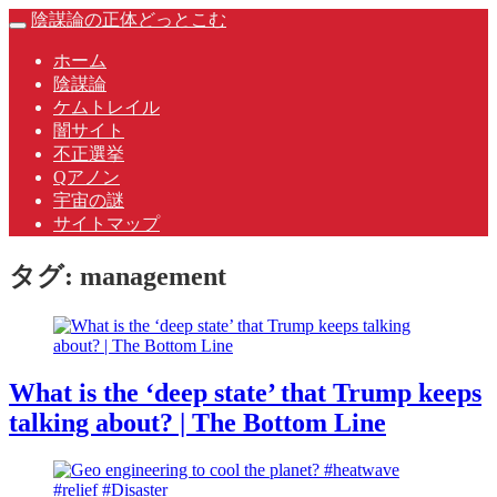
Skip
陰謀論の正体どっとこむ
Toggle
to
navigation
content
ホーム
陰謀論
ケムトレイル
闇サイト
不正選挙
Qアノン
宇宙の謎
サイトマップ
タグ:
management
What is the ‘deep state’ that Trump keeps
talking about? | The Bottom Line