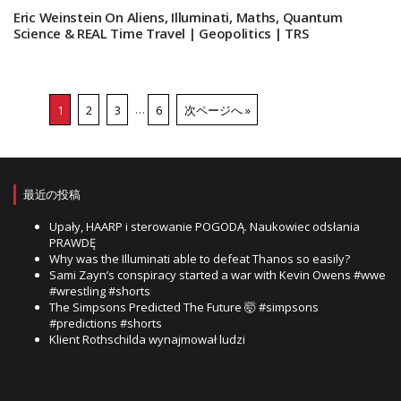
Eric Weinstein On Aliens, Illuminati, Maths, Quantum
Science & REAL Time Travel | Geopolitics | TRS
1
2
3
…
6
次ページへ »
最近の投稿
Upały, HAARP i sterowanie POGODĄ. Naukowiec odsłania
PRAWDĘ
Why was the Illuminati able to defeat Thanos so easily?
Sami Zayn’s conspiracy started a war with Kevin Owens #wwe
#wrestling #shorts
The Simpsons Predicted The Future 🤯 #simpsons
#predictions #shorts
Klient Rothschilda wynajmował ludzi