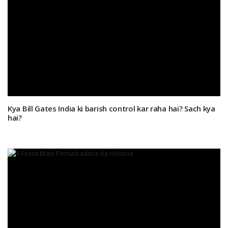
Kya Bill Gates India ki barish control kar raha hai? Sach kya
hai?