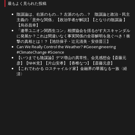
最もよく見られた投稿
陰謀論は、右派のもの…？ 左派のもの…？ 陰謀論と政治・民主
主義の「意外な関係」【政治学者が解説】【となりの陰謀論 】
【烏谷昌幸】
「連帯ユニオン関西生コン」相撲協会を揺るがす大スキャンダル
に発展か？これは間違いなく事実関係の全容解明を急ぐべき！衝
撃の真相とは！？【池坊保子・辻元清美・安倍晋三】
Can We Really Control the Weather? #Geoengineering
#ClimateChange #Science
【いつまでも陰謀論】デマ増山の異常性、会見感想会【斎藤元
彦】【NHK党】【片山安孝】【香椎なつ】【斎藤元彦】
【これでわかる ロスチャイルド家】金融界の華麗なる一族〈経
済〉