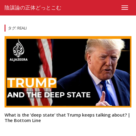
Skip
陰謀論の正体どっとこむ
to
Toggl
content
navig
タグ:
REALI
What is the ‘deep state’ that Trump keeps talking about? |
The Bottom Line