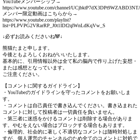
YouTubeメンバーシップ→
https://www.youtube.com/channel/UCjbktP7dX3DPt9WZABD3NTA
メンバー限定動画はこちらから→
https://www.youtube.com/playlist?
list=PLPVPG2VRarRP_J0t1IDf2qlWnLdKqVw_S
↓必ずお読みくださいね🐼↓
熊猫たまと申します。
今後ともよろしくおねがいいたします。
基本的に、引用情報以外は全て私の脳内で作り上げた妄想・
または感想となっています。
ご注意ください。
【コメントに関するガイドライン】
・YouTubeのガイドラインを守ったコメントをお願いしま
す。
・コメントは自己責任で書き込んでください。書き込まれた
コメントに対して投稿者は一切責任を負いません。
・第三者に迷惑をかけるコメントは削除する場合がありま
す。やむをえない場合はブロックする場合もあります。
・倫理的、社会的に著しく不適切なコメントは随時対処しま
すが、個人運営のチャンネルのため全てのコメントに対処で