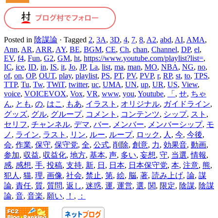
Posted in
陰謀論
·
Tagged
2
,
3A
,
3D
,
4
,
7
,
8
,
A2
,
abd
,
AI
,
AMA
,
Ann
,
AR
,
ARR
,
AY
,
BE
,
BGM
,
CE
,
Ch
,
chan
,
Channel
,
DP
,
el
,
EV
,
f4
,
Fun
,
G2
,
GM
,
ht
,
https://www.youtube.com/playlist?list=
,
IC
,
ice
,
ID
,
in
,
IS
,
it
,
Jo
,
JP
,
La
,
list
,
ma
,
man
,
MO
,
NBA
,
NG
,
no
,
of
,
on
,
OP
,
OUT
,
play
,
playlist
,
PS
,
PT
,
PV
,
PVP
,
r
,
RP
,
st
,
to
,
TPS
,
TTP
,
Tu
,
Tw
,
TWiT
,
twitter
,
uc
,
UMA
,
UN
,
up
,
UR
,
US
,
View
,
voice
,
VOICEVOX
,
Vox
,
VR
,
www
,
you
,
Youtube
,
「
,
せ
,
ちゃ
ん
,
とも
,
の
,
はこ
,
もあ
,
イラスト
,
オリジナル
,
ガイドライン
,
グッズ
,
グル
,
グループ
,
コメント
,
コンテンツ
,
シップ
,
スト
,
セリフ
,
チャンネル
,
デマ
,
バー
,
メンバー
,
メンバーシップ
,
モ
ノ
,
ライン
,
ラスト
,
リン
,
ルー
,
ループ
,
ロック
,
人
,
今
,
今後
,
会
,
作業
,
保守
,
保守党
,
全
,
公式
,
削除
,
創意
,
力
,
効果音
,
動画
,
参加
,
収益
,
収益化
,
地方
,
基本
,
声
,
多い
,
妄想
,
守
,
当選
,
情報
,
感
,
感想
,
手
,
投稿
,
支持
,
新
,
日
,
日本
,
日本保守党
,
本
,
注意
,
熊
,
犯人
,
猫
,
理
,
画像
,
社会
,
禁止
,
第
,
絵
,
脳
,
著
,
読み上げ
,
論
,
謀
論
,
責任
,
質
,
質問
,
返し
,
迷惑
,
運
,
運営
,
選
,
関
,
限定
,
陰謀
,
陰謀
論
,
音
,
音楽
,
願い
,
！
,
：