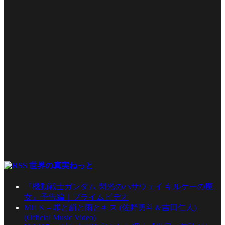
世界の真実ねっと
『機動戦士ガンダム 閃光のハサウェイ キルケーの魔
女』予告編｜プライムビデオ
M!LK – 罪と罰と雨とキス (佐野勇斗＆吉田仁人)
(Official Music Video)