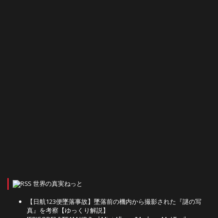
世界の真実ねっと
【日航123便墜落事故】墜落前の機内から撮影された『謎の写
真』を考察【ゆっくり解説】