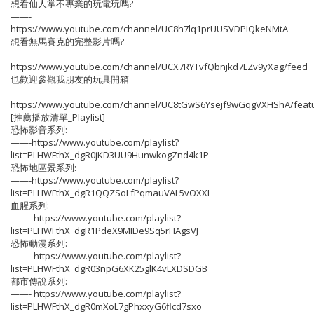
想看仙人掌不專業的玩電玩嗎?
——-
https://www.youtube.com/channel/UC8h7lq1prUUSVDPIQkeNMtA
想看無馬賽克的完整影片嗎?
——-
https://www.youtube.com/channel/UCX7RYTvfQbnjkd7LZv9yXag/feed
也歡迎參觀我朋友的玩具開箱
——-
https://www.youtube.com/channel/UC8tGwS6Ysejf9wGqgVXHShA/feat
[推薦播放清單_Playlist]
恐怖影音系列:
——-https://www.youtube.com/playlist?
list=PLHWFthX_dgR0jKD3UU9HunwkogZnd4k1P
恐怖地區景系列:
——-https://www.youtube.com/playlist?
list=PLHWFthX_dgR1QQZSoLfPqmauVAL5vOXXI
血腥系列:
——- https://www.youtube.com/playlist?
list=PLHWFthX_dgR1PdeX9MIDe9Sq5rHAgsVJ_
恐怖動漫系列:
——- https://www.youtube.com/playlist?
list=PLHWFthX_dgR03npG6XK25glK4vLXDSDGB
都市傳說系列:
——- https://www.youtube.com/playlist?
list=PLHWFthX_dgR0mXoL7gPhxxyG6flcd7sxo