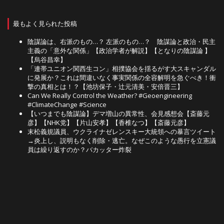
最もよく見られた投稿
陰謀論は、右派のもの…？ 左派のもの…？ 陰謀論と政治・民主
主義の「意外な関係」【政治学者が解説】【となりの陰謀論 】
【烏谷昌幸】
「連帯ユニオン関西生コン」相撲協会を揺るがす大スキャンダル
に発展か？これは間違いなく事実関係の全容解明を急ぐべき！衝
撃の真相とは！？【池坊保子・辻元清美・安倍晋三】
Can We Really Control the Weather? #Geoengineering
#ClimateChange #Science
【いつまでも陰謀論】デマ増山の異常性、会見感想会【斎藤元
彦】【NHK党】【片山安孝】【香椎なつ】【斎藤元彦】
末松義規議員、ウクライナゼレンスキー大統領への暴言ツイート
→炎上し、説明もなく削除・逃亡。なぜこのような愚行を立憲議
員は繰り返すのか？バカッター炸裂