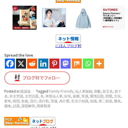
にほんブログ村
Spread the love
Posted in
陰謀論
·
Tagged
Family-Friendly
,
仙人掌姊姊
,
倒數
,
前五名
,
前十
名
,
外太空謎
,
太空話題
,
夯
,
奇怪仙人掌
,
好笑
,
娛樂
,
常識
,
愛情話題
,
戀愛
,
文化
,
新奇
,
暗戀
,
歌曲
,
流行
,
流行歌
,
浪漫
,
為什麼
,
生活小知識
,
知識
,
第二頻道
,
聰名
,
腦食
,
話題
,
謎題解答
,
闔家觀賞