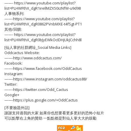
——- https://www.youtube.com/playlist?
list=PLHWFthX_dgR1ireIlMZX50izNfW-u9d98
人事物系列:
——-https://www.youtube.com/playlist?
list=PLHWFthX_dgR0862PVnbMXE-t4fSgt-PT1
其他/回饋:
——- https://www.youtube.com/playlist?
list=PLHWFthX_dgR0bJyEWkOcIDHjUkJCchh8l
[仙人掌的社群網址_Social Media Links]
Oddcactus Website:
——-http://www.oddcactus.com/
Facebook:
——-https://www.facebook.com/OddCactus
Instagram:
——-https://www.instagram.com/oddcactus88/
Twitter:
——-https://twitter.com/Odd_Cactus
Google+
——-https://plus.google.com/+OddCactus
[不要臉題外話]
謝謝支持過我的大家 如果你也想要看更多更好的恐怖小短片
可以點擊右上角的贊助 一點點都是對仙人掌大大的鼓勵