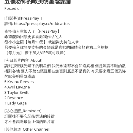
五個恐怖的歐美明星陰謀論
Posted on
[訂閱募資PressPlay_]
詳情: https://pressplay.cc/oddcactus
奇怪仙人掌加入了【PressPlay】
希望能夠回饋更多喜歡我作品的人
從小小金額【每月50元】 就能夠支持仙人掌
只要輸入你想要支持的金額或是喜歡的回饋金額在右上角框框
【每月元】 按下加入VIPP就可以囉:)
[今日影片內容_About]
講到那些鎂光燈下的明星們 我們永遠都不會知道真相 但是流言不斷的散
播到各地 讓人不禁也懷疑那些謠言到底是不是真的 今天要來看五個恐怖
的歐美明星陰謀論
5 Keanu Reeves
4 Avril Lavigne
3 Taylor Swift
2 Beyonce
1 Lady Gaga
[貼心提醒_Reminder]
訂閱後不要忘記按旁邊的鈴鐺
才不會錯過最新上傳的影片唷
[其他頻道_Other Channel]