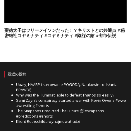
聖徳太子はフリーメイソンだった！？キリストとの共通点 #秘
密結社コヤミナティ #コヤミナティ #陰謀の館 #都市伝説
最近の投稿
Upały, HAARP i sterowanie POGODĄ. Naukowiec odsłania
PRAWDĘ
Why was the Illuminati able to defeat Thanos so easily?
Sami Zayn’s conspiracy started a war with Kevin Owens #wwe
#wrestling #shorts
The Simpsons Predicted The Future 🤯 #simpsons
#predictions #shorts
Klient Rothschilda wynajmował ludzi