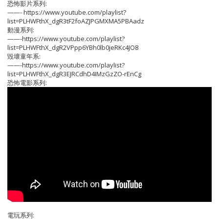
恐怖影片系列:
——- https://www.youtube.com/playlist?
list=PLHWFthX_dgR3tF2foAZJPGMXMA5PBAadz
動漫系列:
——-https://www.youtube.com/playlist?
list=PLHWFthX_dgR2VPpp6YBh0lb0jeRKc4JO8
毀壞童年系:
——-https://www.youtube.com/playlist?
list=PLHWFthX_dgR3EJRCdhD4IMzGzZO-rEnCg
恐怖電影系列:
電玩系列: