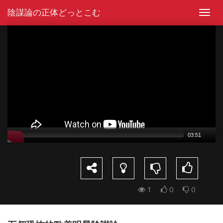
Skip
陰謀論の正体どっとこむ
to
Toggl
content
navig
Video
Player
03:51
1
0
0