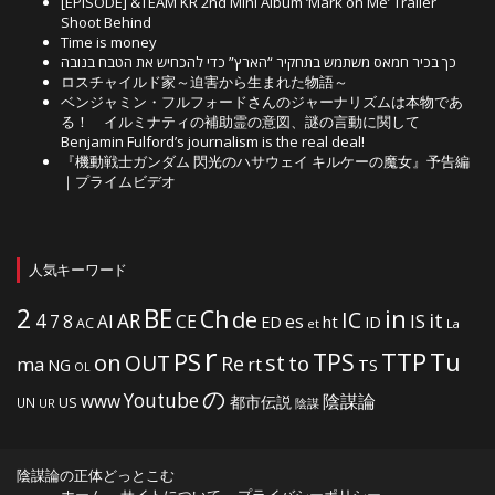
[EPISODE] &TEAM KR 2nd Mini Album ‘Mark on Me’ Trailer
Shoot Behind
Time is money
כך בכיר חמאס משתמש בתחקיר “הארץ” כדי להכחיש את הטבח בנובה
ロスチャイルド家～迫害から生まれた物語～
ベンジャミン・フルフォードさんのジャーナリズムは本物であ
る！ イルミナティの補助霊の意図、謎の言動に関して
Benjamin Fulford’s journalism is the real deal!
『機動戦士ガンダム 閃光のハサウェイ キルケーの魔女』予告編
｜プライムビデオ
人気キーワード
2
BE
in
Ch
de
IC
it
4
AR
IS
7
8
AI
CE
es
ht
ED
ID
AC
La
et
r
PS
TTP
TPS
Tu
on
OUT
st
to
Re
ma
rt
NG
TS
OL
の
Youtube
www
陰謀論
都市伝説
US
UN
UR
陰謀
陰謀論の正体どっとこむ