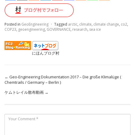
Posted in
GeoEngineering
·
Tagged
arctic
,
climate
,
climate change
,
co2
,
COP23
,
geoengineering
,
GOVERNANCE
,
research
,
sea ice
にほんブログ村
←
Geo-Engineering Dokumentation 2017 – Die große Klimalüge (
Chemtrails / Germany – Berlin )
ケムトレイル散布動画
→