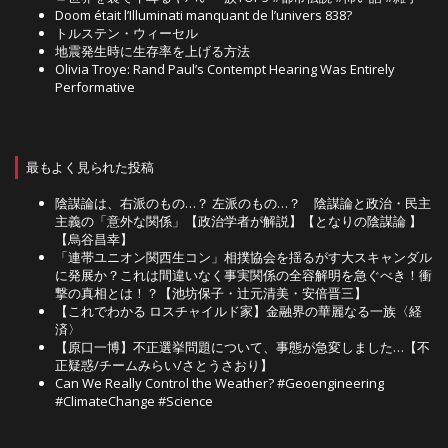
Doom était l’Illuminati manquant de l’univers 838?
トルステン・ウィーセル
地震発生時に生存率を上げる方法
Olivia Troye: Rand Paul’s Contempt Hearing Was Entirely
Performative
最もよく見られた投稿
陰謀論は、右派のもの…？ 左派のもの…？ 陰謀論と政治・民主
主義の「意外な関係」【政治学者が解説】【となりの陰謀論 】
【烏谷昌幸】
「連帯ユニオン関西生コン」相撲協会を揺るがす大スキャンダル
に発展か？これは間違いなく事実関係の全容解明を急ぐべき！衝
撃の真相とは！？【池坊保子・辻元清美・安倍晋三】
【これでわかる ロスチャイルド家】金融界の華麗なる一族〈経
済〉
【原口一博】不正選挙問題について、事態が急変しました…【不
正疑惑/チームみらい/さとうさおり】
Can We Really Control the Weather? #Geoengineering
#ClimateChange #Science