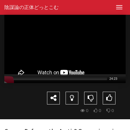
Skip
陰謀論の正体どっとこむ
to
Toggl
content
navig
Video
Player
24:23
0
0
0