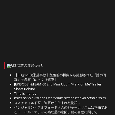
世界の真実ねっと
【日航123便墜落事故】墜落前の機内から撮影された『謎の写
真』を考察【ゆっくり解説】
[EPISODE] &TEAM KR 2nd Mini Album ‘Mark on Me’ Trailer
Shoot Behind
Time is money
כך בכיר חמאס משתמש בתחקיר “הארץ” כדי להכחיש את הטבח בנובה
ロスチャイルド家～迫害から生まれた物語～
ベンジャミン・フルフォードさんのジャーナリズムは本物であ
る！ イルミナティの補助霊の意図、謎の言動に関して