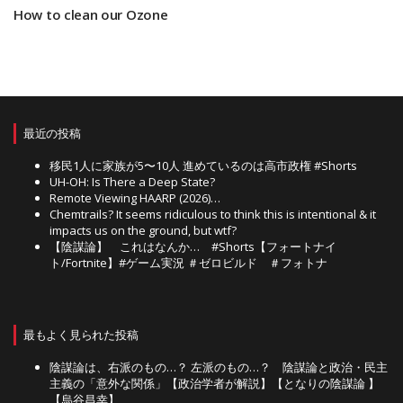
How to clean our Ozone
最近の投稿
移民1人に家族が5〜10人 進めているのは高市政権 #Shorts
UH-OH: Is There a Deep State?
Remote Viewing HAARP (2026)…
Chemtrails? It seems ridiculous to think this is intentional & it
impacts us on the ground, but wtf?
【陰謀論】 これはなんか… #Shorts【フォートナイ
ト/Fortnite】#ゲーム実況 ＃ゼロビルド ＃フォトナ
最もよく見られた投稿
陰謀論は、右派のもの…？ 左派のもの…？ 陰謀論と政治・民主
主義の「意外な関係」【政治学者が解説】【となりの陰謀論 】
【烏谷昌幸】