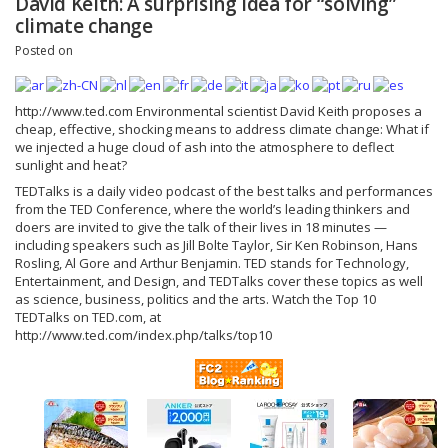
David Keith: A surprising idea for “solving”
climate change
Posted on
http://www.ted.com Environmental scientist David Keith proposes a
cheap, effective, shocking means to address climate change: What if
we injected a huge cloud of ash into the atmosphere to deflect
sunlight and heat?
TEDTalks is a daily video podcast of the best talks and performances
from the TED Conference, where the world’s leading thinkers and
doers are invited to give the talk of their lives in 18 minutes —
including speakers such as Jill Bolte Taylor, Sir Ken Robinson, Hans
Rosling, Al Gore and Arthur Benjamin. TED stands for Technology,
Entertainment, and Design, and TEDTalks cover these topics as well
as science, business, politics and the arts. Watch the Top 10
TEDTalks on TED.com, at
http://www.ted.com/index.php/talks/top10