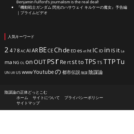
Benjamin Fulford’s journalism is the real deal!
『機動戦士ガンダム 閃光のハサウェイ キルケーの魔女』予告編
｜プライムビデオ
人気キーワード
2
BE
in
Ch
de
IC
it
4
AR
IS
7
8
AI
CE
es
ht
ED
ID
AC
La
et
r
PS
TTP
TPS
Tu
on
OUT
st
to
Re
ma
rt
NG
TS
OL
の
Youtube
www
陰謀論
都市伝説
US
UN
UR
陰謀
陰謀論の正体どっとこむ
ホーム
サイトについて
プライバシーポリシー
サイトマップ