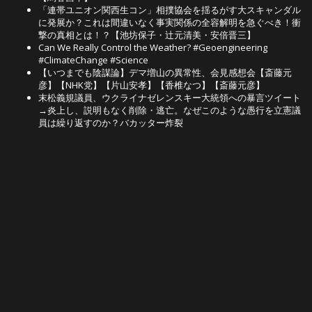
「連帯ユニオン関西生コン」相撲協会を揺るがす大スキャンダル
に発展か？これは間違いなく事実関係の全容解明を急ぐべき！衝
撃の真相とは！？【池坊保子・辻元清美・安倍晋三】
Can We Really Control the Weather? #Geoengineering
#ClimateChange #Science
【いつまでも陰謀論】デマ増山の異常性、会見感想会【斎藤元
彦】【NHK党】【片山安孝】【香椎なつ】【斎藤元彦】
末松義規議員、ウクライナゼレンスキー大統領への暴言ツイート
→炎上し、説明もなく削除・逃亡。なぜこのような愚行を立憲議
員は繰り返すのか？バカッター炸裂