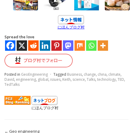
にほんブログ村
Spread the love
Posted in
GeoEngineering
·
Tagged
Business
,
change
,
china
,
climate
,
David
,
engineering
,
global
,
issues
,
Keith
,
science
,
Talks
,
technology
,
TED
,
TedTalks
にほんブログ村
←
Geo engineering