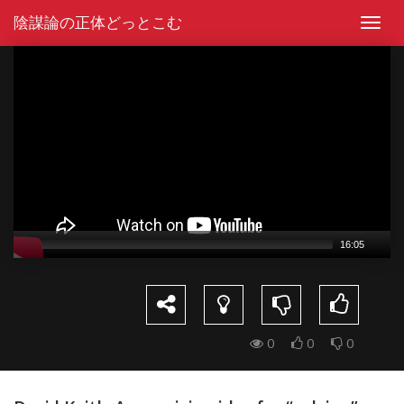
Skip
陰謀論の正体どっとこむ
to
Toggl
content
navig
Video
Player
16:05
0
0
0