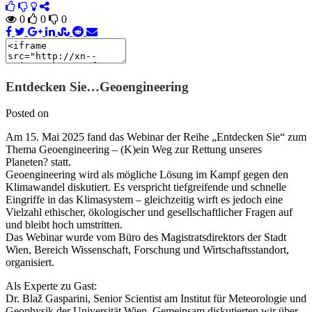
0
0
0
Entdecken Sie…Geoengineering
Posted on
Am 15. Mai 2025 fand das Webinar der Reihe „Entdecken Sie“ zum
Thema Geoengineering – (K)ein Weg zur Rettung unseres
Planeten? statt.
Geoengineering wird als mögliche Lösung im Kampf gegen den
Klimawandel diskutiert. Es verspricht tiefgreifende und schnelle
Eingriffe in das Klimasystem – gleichzeitig wirft es jedoch eine
Vielzahl ethischer, ökologischer und gesellschaftlicher Fragen auf
und bleibt hoch umstritten.
Das Webinar wurde vom Büro des Magistratsdirektors der Stadt
Wien, Bereich Wissenschaft, Forschung und Wirtschaftsstandort,
organisiert.
Als Experte zu Gast:
Dr. Blaž Gasparini, Senior Scientist am Institut für Meteorologie und
Geophysik der Universität Wien. Gemeinsam diskutierten wir über