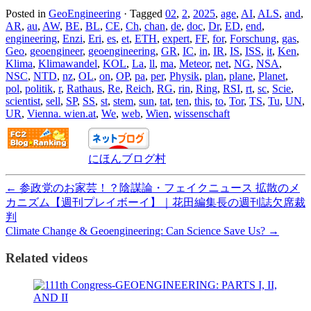
Posted in
GeoEngineering
·
Tagged
02
,
2
,
2025
,
age
,
AI
,
ALS
,
and
,
AR
,
au
,
AW
,
BE
,
BL
,
CE
,
Ch
,
chan
,
de
,
doc
,
Dr
,
ED
,
end
,
engineering
,
Enzi
,
Eri
,
es
,
et
,
ETH
,
expert
,
FF
,
for
,
Forschung
,
gas
,
Geo
,
geoengineer
,
geoengineering
,
GR
,
IC
,
in
,
IR
,
IS
,
ISS
,
it
,
Ken
,
Klima
,
Klimawandel
,
KOL
,
La
,
ll
,
ma
,
Meteor
,
net
,
NG
,
NSA
,
NSC
,
NTD
,
nz
,
OL
,
on
,
OP
,
pa
,
per
,
Physik
,
plan
,
plane
,
Planet
,
pol
,
politik
,
r
,
Rathaus
,
Re
,
Reich
,
RG
,
rin
,
Ring
,
RSI
,
rt
,
sc
,
Scie
,
scientist
,
sell
,
SP
,
SS
,
st
,
stem
,
sun
,
tat
,
ten
,
this
,
to
,
Tor
,
TS
,
Tu
,
UN
,
UR
,
Vienna. wien.at
,
We
,
web
,
Wien
,
wissenschaft
にほんブログ村
←
参政党のお家芸！？陰謀論・フェイクニュース 拡散のメ
カニズム【週刊プレイボーイ】｜花田編集長の週刊誌欠席裁
判
Climate Change & Geoengineering: Can Science Save Us?
→
Related videos