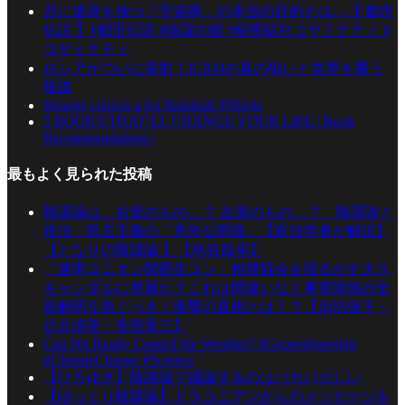
月に遺骨を放つ「宇宙葬」の本当の目的とは…【 都市
伝説 】#都市伝説 #陰謀の館 #秘密結社コヤミナティ #
コヤミナティ
ロシアがついに発射！ICBMの真の狙いと世界を覆う
陰謀
Strange conoce a los Iluminati #Shorts
5 BOOKS THAT’LL CHANGE YOUR LIFE | Book
Recommendations |
最もよく見られた投稿
陰謀論は、右派のもの…？ 左派のもの…？ 陰謀論と
政治・民主主義の「意外な関係」【政治学者が解説】
【となりの陰謀論 】【烏谷昌幸】
「連帯ユニオン関西生コン」相撲協会を揺るがす大ス
キャンダルに発展か？これは間違いなく事実関係の全
容解明を急ぐべき！衝撃の真相とは！？【池坊保子・
辻元清美・安倍晋三】
Can We Really Control the Weather? #Geoengineering
#ClimateChange #Science
【ひろゆき】陰謀論で議論するのはバカバカしい
【ゆっくり陰謀論】ドラコニアンからのメッセージを