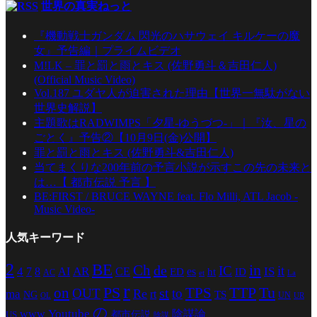
世界の真実ねっと
『機動戦士ガンダム 閃光のハサウェイ キルケーの魔
女』予告編｜プライムビデオ
M!LK – 罪と罰と雨とキス (佐野勇斗＆吉田仁人)
(Official Music Video)
Vol.187 ユダヤ人が迫害された理由【世界一無駄がない
世界史解説】
主題歌はRADWIMPS「夕星-ゆうづつ-」｜『汝、星の
ごとく』予告②【10月9日(金)公開】
罪と罰と雨とキス (佐野勇斗&吉田仁人)
当てまくりな200年前の予言小説が示すこの先の未来と
は…【 都市伝説 予言 】
BE:FIRST / BRUCE WAYNE feat. Flo Milli, ATL Jacob -
Music Video-
人気キーワード
2
BE
in
Ch
de
IC
it
4
AR
IS
7
8
AI
CE
es
ED
ht
ID
AC
La
et
r
PS
TTP
TPS
Tu
on
st
OUT
to
Re
ma
rt
TS
NG
UN
UR
OL
の
Youtube
www
陰謀論
都市伝説
US
陰謀