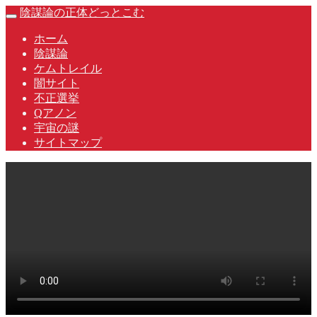
Skip
陰謀論の正体どっとこむ
Toggle
to
navigation
content
ホーム
陰謀論
ケムトレイル
闇サイト
不正選挙
Qアノン
宇宙の謎
サイトマップ