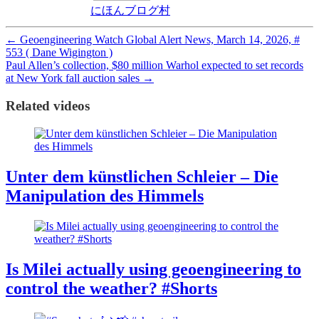
にほんブログ村
←
Geoengineering Watch Global Alert News, March 14, 2026, #
553 ( Dane Wigington )
Paul Allen’s collection, $80 million Warhol expected to set records
at New York fall auction sales
→
Related videos
Unter dem künstlichen Schleier – Die
Manipulation des Himmels
Is Milei actually using geoengineering to
control the weather? #Shorts