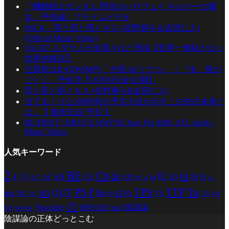
『機動戦士ガンダム 閃光のハサウェイ キルケーの魔
女』予告編｜プライムビデオ
M!LK – 罪と罰と雨とキス (佐野勇斗＆吉田仁人)
(Official Music Video)
Vol.187 ユダヤ人が迫害された理由【世界一無駄がない
世界史解説】
主題歌はRADWIMPS「夕星-ゆうづつ-」｜『汝、星の
ごとく』予告②【10月9日(金)公開】
罪と罰と雨とキス (佐野勇斗&吉田仁人)
当てまくりな200年前の予言小説が示すこの先の未来と
は…【 都市伝説 予言 】
BE:FIRST / BRUCE WAYNE feat. Flo Milli, ATL Jacob -
Music Video-
人気キーワード
2
BE
in
Ch
de
IC
it
4
AR
IS
7
8
AI
CE
es
ED
ht
ID
AC
La
et
r
PS
TTP
TPS
Tu
on
st
OUT
to
Re
ma
rt
TS
NG
UN
UR
OL
の
Youtube
www
陰謀論
都市伝説
US
陰謀
陰謀論の正体どっとこむ