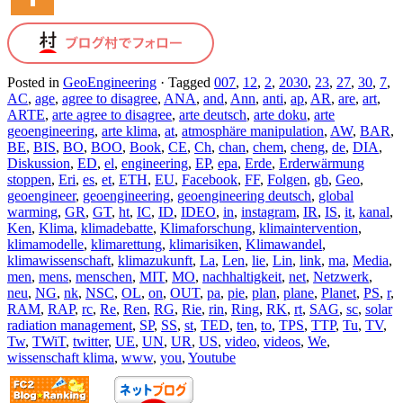
Posted in
GeoEngineering
·
Tagged
007
,
12
,
2
,
2030
,
23
,
27
,
30
,
7
,
AC
,
age
,
agree to disagree
,
ANA
,
and
,
Ann
,
anti
,
ap
,
AR
,
are
,
art
,
ARTE
,
arte agree to disagree
,
arte deutsch
,
arte doku
,
arte
geoengineering
,
arte klima
,
at
,
atmosphäre manipulation
,
AW
,
BAR
,
BE
,
BIS
,
BO
,
BOO
,
Book
,
CE
,
Ch
,
chan
,
chem
,
cheng
,
de
,
DIA
,
Diskussion
,
ED
,
el
,
engineering
,
EP
,
epa
,
Erde
,
Erderwärmung
stoppen
,
Eri
,
es
,
et
,
ETH
,
EU
,
Facebook
,
FF
,
Folgen
,
gb
,
Geo
,
geoengineer
,
geoengineering
,
geoengineering deutsch
,
global
warming
,
GR
,
GT
,
ht
,
IC
,
ID
,
IDEO
,
in
,
instagram
,
IR
,
IS
,
it
,
kanal
,
Ken
,
Klima
,
klimadebatte
,
Klimaforschung
,
klimaintervention
,
klimamodelle
,
klimarettung
,
klimarisiken
,
Klimawandel
,
klimawissenschaft
,
klimazukunft
,
La
,
Len
,
lie
,
Lin
,
link
,
ma
,
Media
,
men
,
mens
,
menschen
,
MIT
,
MO
,
nachhaltigkeit
,
net
,
Netzwerk
,
neu
,
NG
,
nk
,
NSC
,
OL
,
on
,
OUT
,
pa
,
pie
,
plan
,
plane
,
Planet
,
PS
,
r
,
RAM
,
RAP
,
rc
,
Re
,
Ren
,
RG
,
Rie
,
rin
,
Ring
,
RK
,
rt
,
SAG
,
sc
,
solar
radiation management
,
SP
,
SS
,
st
,
TED
,
ten
,
to
,
TPS
,
TTP
,
Tu
,
TV
,
Tw
,
TWiT
,
twitter
,
UE
,
UN
,
UR
,
US
,
video
,
videos
,
We
,
wissenschaft klima
,
www
,
you
,
Youtube