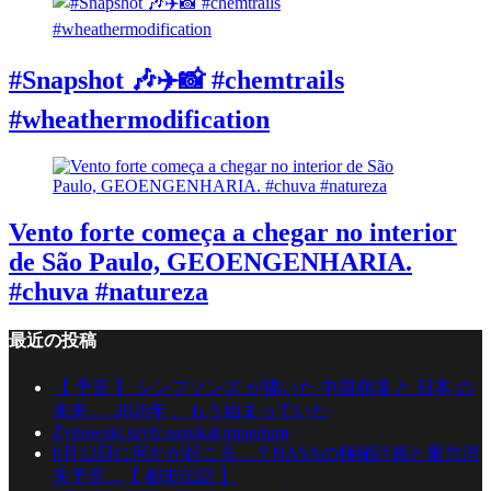
#Snapshot 🎶✈️📸 #chemtrails
#wheathermodification
Vento forte começa a chegar no interior
de São Paulo, GEOENGENHARIA.
#chuva #natureza
最近の投稿
【 予言 】 シンプソンズ が描いた 中国崩壊 と 日本 の
未来 … 2026年 、もう始まっていた
Żydowski szyfr oszukał imperium
8月12日に何かが起こる…？NASAの極秘計画と重力消
失予言…【 都市伝説 】