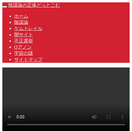
Skip
陰謀論の正体どっとこむ
Toggle
to
navigation
content
ホーム
陰謀論
ケムトレイル
闇サイト
不正選挙
Qアノン
宇宙の謎
サイトマップ