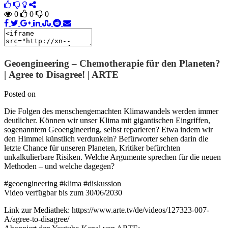
0
0
0
Geoengineering – Chemotherapie für den Planeten?
| Agree to Disagree! | ARTE
Posted on
Die Folgen des menschengemachten Klimawandels werden immer
deutlicher. Können wir unser Klima mit gigantischen Eingriffen,
sogenanntem Geoengineering, selbst reparieren? Etwa indem wir
den Himmel künstlich verdunkeln? Befürworter sehen darin die
letzte Chance für unseren Planeten, Kritiker befürchten
unkalkulierbare Risiken. Welche Argumente sprechen für die neuen
Methoden – und welche dagegen?
#geoengineering #klima #diskussion
Video verfügbar bis zum 30/06/2030
Link zur Mediathek: https://www.arte.tv/de/videos/127323-007-
A/agree-to-disagree/