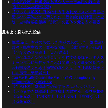
【徹底考察】日米協調為替介入ーー日本円の行く末
(陽和ななみ×石田和靖)
【ゆっくり解説】日本はもう手遅れか？スパイ天国の
恐るべき実態と闇に葬られた「新幹線爆破計画」の全
貌…自衛隊秘密組織『別班』の正体を元公安が暴露
最もよく見られた投稿
陰謀論は、右派のもの…？ 左派のもの…？ 陰謀論と
政治・民主主義の「意外な関係」【政治学者が解説】
【となりの陰謀論 】【烏谷昌幸】
「連帯ユニオン関西生コン」相撲協会を揺るがす大ス
キャンダルに発展か？これは間違いなく事実関係の全
容解明を急ぐべき！衝撃の真相とは！？【池坊保子・
辻元清美・安倍晋三】
Can We Really Control the Weather? #Geoengineering
#ClimateChange #Science
【ひろゆき】陰謀論で議論するのはバカバカしい
【いつまでも陰謀論】デマ増山の異常性、会見感想会
【斎藤元彦】【NHK党】【片山安孝】【香椎なつ】
【斎藤元彦】