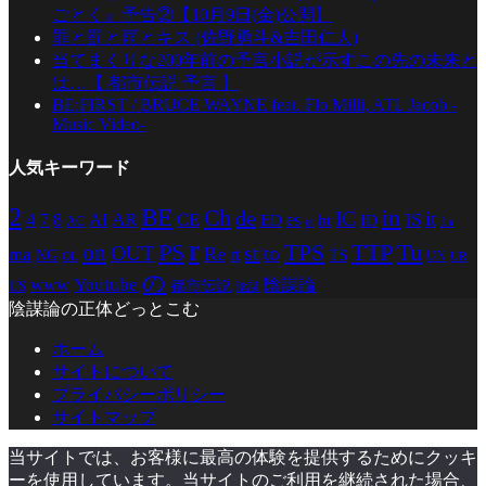
ごとく』予告②【10月9日(金)公開】
罪と罰と雨とキス (佐野勇斗&吉田仁人)
当てまくりな200年前の予言小説が示すこの先の未来と
は…【 都市伝説 予言 】
BE:FIRST / BRUCE WAYNE feat. Flo Milli, ATL Jacob -
Music Video-
人気キーワード
2
BE
in
Ch
de
IC
it
4
AR
IS
7
8
AI
CE
es
ED
ht
ID
AC
La
et
r
PS
TTP
TPS
Tu
on
st
OUT
to
Re
ma
rt
TS
NG
UN
UR
OL
の
Youtube
www
陰謀論
都市伝説
US
陰謀
陰謀論の正体どっとこむ
ホーム
サイトについて
プライバシーポリシー
サイトマップ
当サイトでは、お客様に最高の体験を提供するためにクッキ
ーを使用しています。当サイトのご利用を継続された場合、