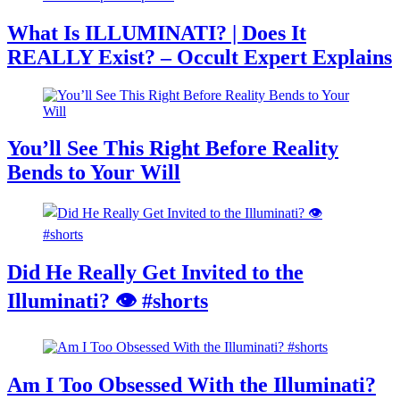
What Is ILLUMINATI? | Does It
REALLY Exist? – Occult Expert Explains
You’ll See This Right Before Reality
Bends to Your Will
Did He Really Get Invited to the
Illuminati? 👁️ #shorts
Am I Too Obsessed With the Illuminati?