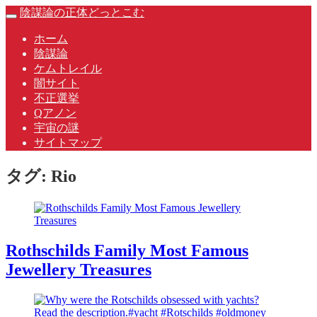
Skip
陰謀論の正体どっとこむ
Toggle
to
navigation
content
ホーム
陰謀論
ケムトレイル
闇サイト
不正選挙
Qアノン
宇宙の謎
サイトマップ
タグ:
Rio
Rothschilds Family Most Famous
Jewellery Treasures