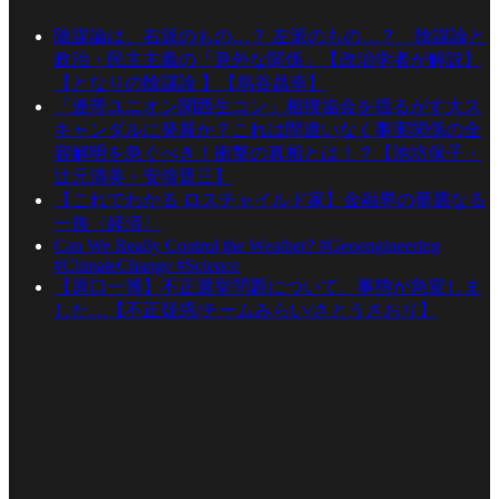
陰謀論は、右派のもの…？ 左派のもの…？ 陰謀論と
政治・民主主義の「意外な関係」【政治学者が解説】
【となりの陰謀論 】【烏谷昌幸】
「連帯ユニオン関西生コン」相撲協会を揺るがす大ス
キャンダルに発展か？これは間違いなく事実関係の全
容解明を急ぐべき！衝撃の真相とは！？【池坊保子・
辻元清美・安倍晋三】
【これでわかる ロスチャイルド家】金融界の華麗なる
一族〈経済〉
Can We Really Control the Weather? #Geoengineering
#ClimateChange #Science
【原口一博】不正選挙問題について、事態が急変しま
した…【不正疑惑/チームみらい/さとうさおり】