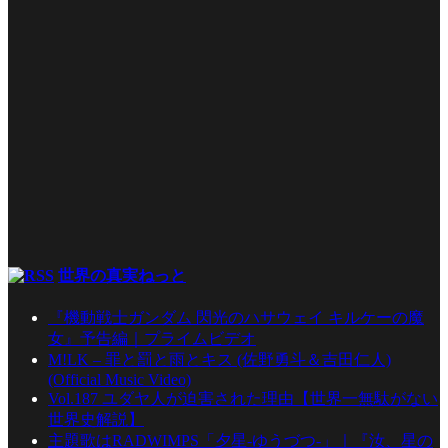
世界の真実ねっと
『機動戦士ガンダム 閃光のハサウェイ キルケーの魔
女』予告編｜プライムビデオ
M!LK – 罪と罰と雨とキス (佐野勇斗＆吉田仁人)
(Official Music Video)
Vol.187 ユダヤ人が迫害された理由【世界一無駄がない
世界史解説】
主題歌はRADWIMPS「夕星-ゆうづつ-」｜『汝、星の