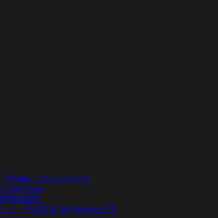
』予告編｜プライムビデオ
sic Video)
い世界史解説】
とく』予告②【10月9日(金)公開】