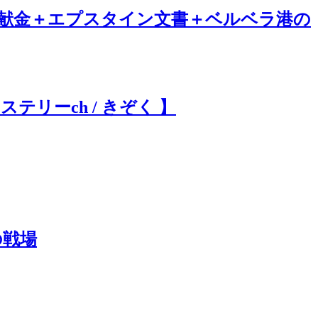
C献金＋エプスタイン文書＋ベルベラ港の
テリーch / きぞく 】
の戦場