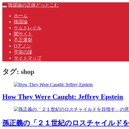
Skip
陰謀論の正体どっとこむ
Toggle
to
navigation
content
ホーム
陰謀論
ケムトレイル
闇サイト
不正選挙
Qアノン
宇宙の謎
サイトマップ
タグ:
shop
How They Were Caught: Jeffrey Epstein
孫正義の「２１世紀のロスチャイルド