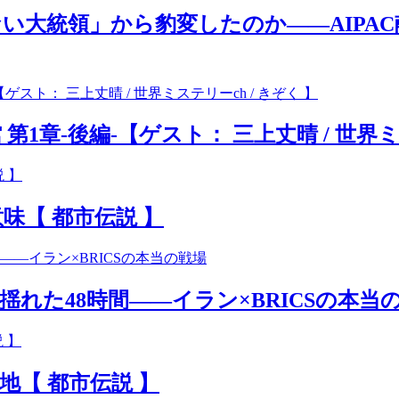
い大統領」から豹変したのか――AIPA
章-後編-【ゲスト： 三上丈晴 / 世界ミス
味【 都市伝説 】
れた48時間――イラン×BRICSの本当
【 都市伝説 】