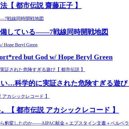
法【 都市伝説 齋藤正子 】
備している――7戦線同時開戦地図
Tort*red but God w/ Hope Beryl Green
い…科学的に実証された危険すぎる遊び【
【 都市伝説 アカシックレコード 】