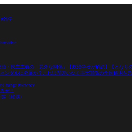
 #雑学
formative
政治・民主主義の「意外な関係」【政治学者が解説】【となりの
ャンダルに発展か？これは間違いなく事実関係の全容解明を急
teChange #Science
るぜ！
一族〈経済〉