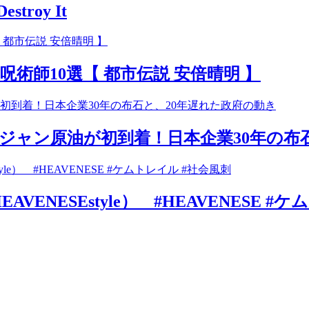
Destroy It
術師10選【 都市伝説 安倍晴明 】
ジャン原油が初到着！日本企業30年の布
VENESEstyle） #HEAVENESE #