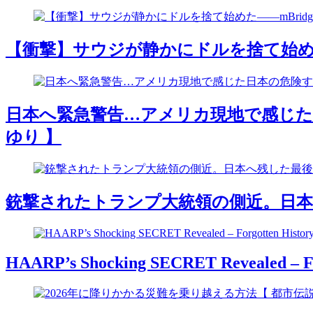
【衝撃】サウジが静かにドルを捨て始めた―
日本へ緊急警告…アメリカ現地で感じた日
ゆり 】
銃撃されたトランプ大統領の側近。日
HAARP’s Shocking SECRET Revealed – Fo