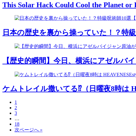
This Solar Hack Could Cool the Planet or 
日本の歴史を裏から操っていた！？特級呪
【歴史的瞬間】今日、横浜にアゼルバイ
ケムトレイル撒いてる⁉️（日曜夜8時は HEA
1
2
3
…
18
次ページへ »