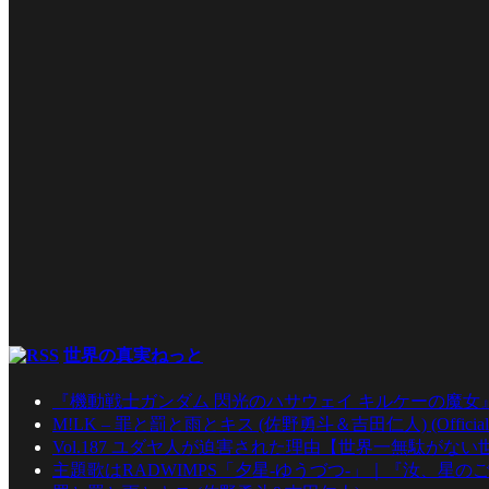
世界の真実ねっと
『機動戦士ガンダム 閃光のハサウェイ キルケーの魔女
M!LK – 罪と罰と雨とキス (佐野勇斗＆吉田仁人) (Official Mu
Vol.187 ユダヤ人が迫害された理由【世界一無駄がな
主題歌はRADWIMPS「夕星-ゆうづつ-」｜『汝、星のご