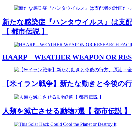
新たな感染症『ハンタウイルス』は支配
【 都市伝説 】
HAARP – WEATHER WEAPON OR RES
【米イラン戦争】新たな動きと今後の行方
人類を滅亡させる動物7選【 都市伝説 】