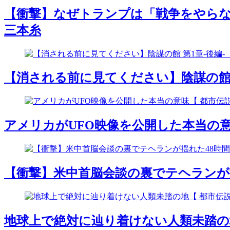
【衝撃】なぜトランプは「戦争をやらな
三本糸
【消される前に見てください】陰謀の館 第1
アメリカがUFO映像を公開した本当の意
【衝撃】米中首脳会談の裏でテヘランが揺
地球上で絶対に辿り着けない人類未踏の地