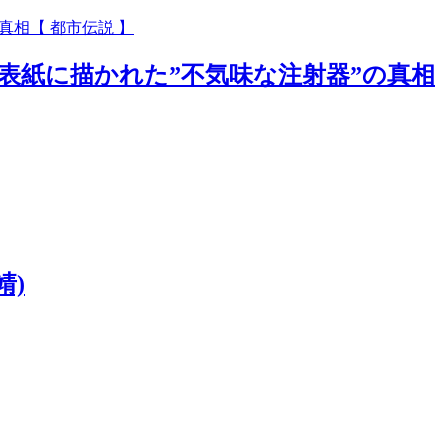
表紙に描かれた”不気味な注射器”の真相
靖)