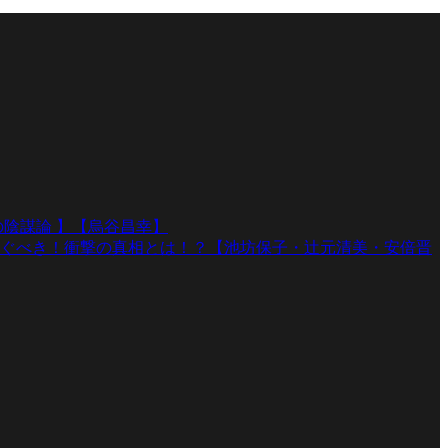
陰謀論 】【烏谷昌幸】
ぐべき！衝撃の真相とは！？【池坊保子・辻元清美・安倍晋