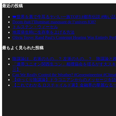
最近の投稿
👑世界を裏で牛耳るヤバい一族TOP3 #都市伝説 #怖い話
Doom était l’Illuminati manquant de l’univers 838?
トルステン・ウィーセル
地震発生時に生存率を上げる方法
Olivia Troye: Rand Paul’s Contempt Hearing Was Entirely Per
最もよく見られた投稿
陰謀論は、右派のもの…？ 左派のもの…？ 陰謀論と
「連帯ユニオン関西生コン」相撲協会を揺るがす大スキ
三】
Can We Really Control the Weather? #Geoengineering #Clima
【ゆっくり陰謀論】ドラコニアンからのメッセージを語
【これでわかる ロスチャイルド家】金融界の華麗なる