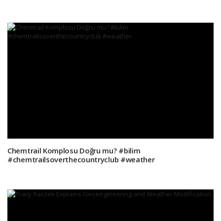
Chemtrail Komplosu Doğru mu? #bilim
#chemtrailsoverthecountryclub #weather