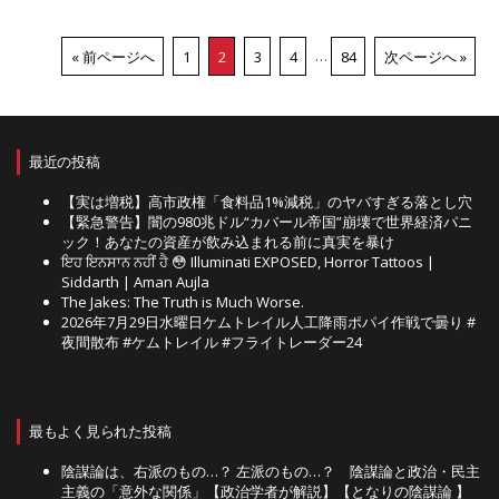
« 前ページへ
1
2
3
4
…
84
次ページへ »
最近の投稿
【実は増税】高市政権「食料品1%減税」のヤバすぎる落とし穴
【緊急警告】闇の980兆ドル“カバール帝国”崩壊で世界経済パニ
ック！あなたの資産が飲み込まれる前に真実を暴け
ਇਹ ਇਨਸਾਨ ਨਹੀਂ ਹੈ 😳 Illuminati EXPOSED, Horror Tattoos |
Siddarth | Aman Aujla
The Jakes: The Truth is Much Worse.
2026年7月29日水曜日ケムトレイル人工降雨ポパイ作戦で曇り #
夜間散布 #ケムトレイル #フライトレーダー24
最もよく見られた投稿
陰謀論は、右派のもの…？ 左派のもの…？ 陰謀論と政治・民主
主義の「意外な関係」【政治学者が解説】【となりの陰謀論 】