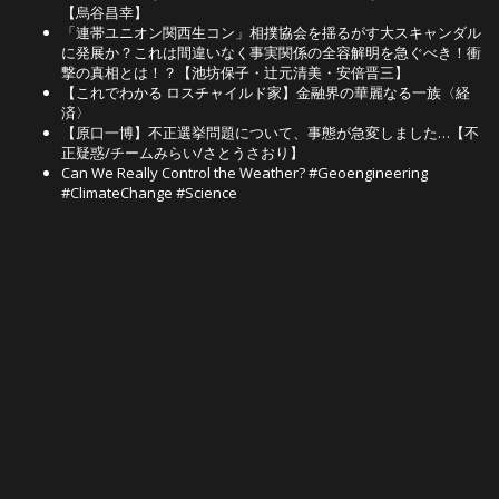
【烏谷昌幸】
「連帯ユニオン関西生コン」相撲協会を揺るがす大スキャンダル
に発展か？これは間違いなく事実関係の全容解明を急ぐべき！衝
撃の真相とは！？【池坊保子・辻元清美・安倍晋三】
【これでわかる ロスチャイルド家】金融界の華麗なる一族〈経
済〉
【原口一博】不正選挙問題について、事態が急変しました…【不
正疑惑/チームみらい/さとうさおり】
Can We Really Control the Weather? #Geoengineering
#ClimateChange #Science