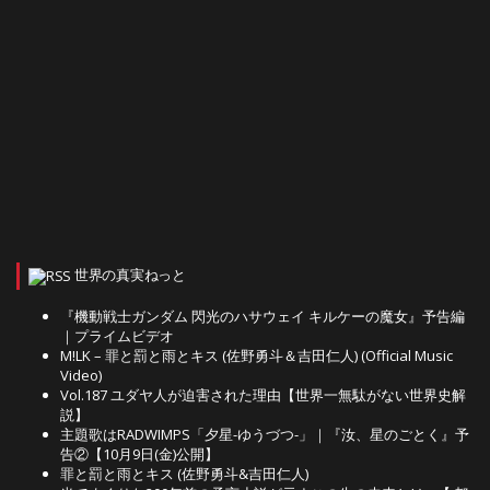
世界の真実ねっと
『機動戦士ガンダム 閃光のハサウェイ キルケーの魔女』予告編
｜プライムビデオ
M!LK – 罪と罰と雨とキス (佐野勇斗＆吉田仁人) (Official Music
Video)
Vol.187 ユダヤ人が迫害された理由【世界一無駄がない世界史解
説】
主題歌はRADWIMPS「夕星-ゆうづつ-」｜『汝、星のごとく』予
告②【10月9日(金)公開】
罪と罰と雨とキス (佐野勇斗&吉田仁人)