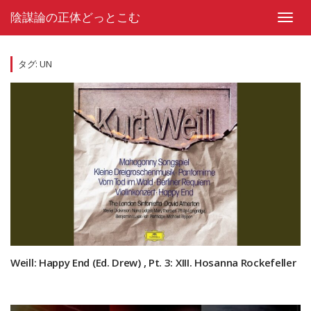
Skip
陰謀論の正体どっとこむ
to
Toggl
content
navig
タグ:
UN
Weill: Happy End (Ed. Drew) , Pt. 3: XIII. Hosanna Rockefeller