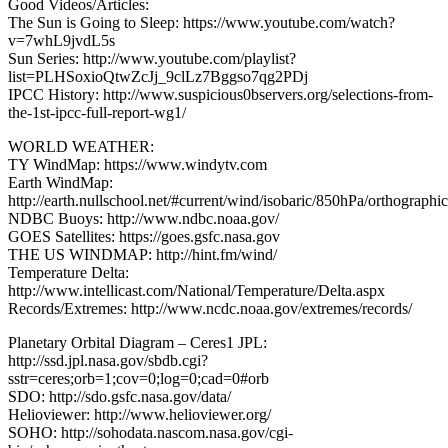
Good Videos/Articles:
The Sun is Going to Sleep: https://www.youtube.com/watch?
v=7whL9jvdL5s
Sun Series: http://www.youtube.com/playlist?
list=PLHSoxioQtwZcJj_9clLz7Bggso7qg2PDj
IPCC History: http://www.suspicious0bservers.org/selections-from-
the-1st-ipcc-full-report-wg1/
WORLD WEATHER:
TY WindMap: https://www.windytv.com
Earth WindMap:
http://earth.nullschool.net/#current/wind/isobaric/850hPa/orthograph
NDBC Buoys: http://www.ndbc.noaa.gov/
GOES Satellites: https://goes.gsfc.nasa.gov
THE US WINDMAP: http://hint.fm/wind/
Temperature Delta:
http://www.intellicast.com/National/Temperature/Delta.aspx
Records/Extremes: http://www.ncdc.noaa.gov/extremes/records/
Planetary Orbital Diagram – Ceres1 JPL:
http://ssd.jpl.nasa.gov/sbdb.cgi?
sstr=ceres;orb=1;cov=0;log=0;cad=0#orb
SDO: http://sdo.gsfc.nasa.gov/data/
Helioviewer: http://www.helioviewer.org/
SOHO: http://sohodata.nascom.nasa.gov/cgi-