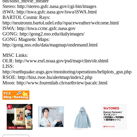
bin/soho_movie_theater
Stereo: http://stereo.gsfc.nasa.gov/cgi-bin/images
iSWA: http://iswa.gsfc.nasa.gov/iswa/iSWA.html
BARTOL Cosmic Rays:
http://neutronm.bartol.udel.edu//spaceweather/welcome.html
ISWA: http://iswa.ccmc.gsfc.nasa.gov
GONG: http://gong2.nso.edu/dailyimages/
GONG Magnetic Maps:
http://gong.nso.edu/data/magmap/ondemand.html
MISC Links:
OLR: http://www.esrl.noaa.gov/psd/map/clim/olr.shtml
LISS:
http://earthquake.usgs.gov/monitoring/operations/heliplots_gsn.php
RSOE: http://hisz.rsoe.hu/alertmap/index2.php
Moon: http://www.fourmilab.ch/earthview/pacalc.html