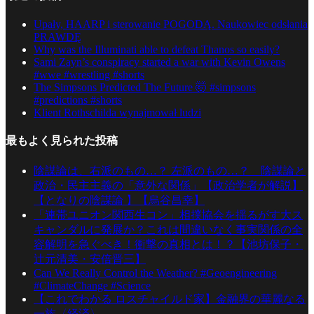
Upały, HAARP i sterowanie POGODĄ. Naukowiec odsłania
PRAWDĘ
Why was the Illuminati able to defeat Thanos so easily?
Sami Zayn’s conspiracy started a war with Kevin Owens
#wwe #wrestling #shorts
The Simpsons Predicted The Future 🤯 #simpsons
#predictions #shorts
Klient Rothschilda wynajmował ludzi
最もよく見られた投稿
陰謀論は、右派のもの…？ 左派のもの…？ 陰謀論と
政治・民主主義の「意外な関係」【政治学者が解説】
【となりの陰謀論 】【烏谷昌幸】
「連帯ユニオン関西生コン」相撲協会を揺るがす大ス
キャンダルに発展か？これは間違いなく事実関係の全
容解明を急ぐべき！衝撃の真相とは！？【池坊保子・
辻元清美・安倍晋三】
Can We Really Control the Weather? #Geoengineering
#ClimateChange #Science
【これでわかる ロスチャイルド家】金融界の華麗なる
一族〈経済〉