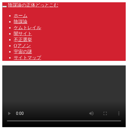
Skip
陰謀論の正体どっとこむ
Toggle
to
navigation
content
ホーム
陰謀論
ケムトレイル
闇サイト
不正選挙
Qアノン
宇宙の謎
サイトマップ