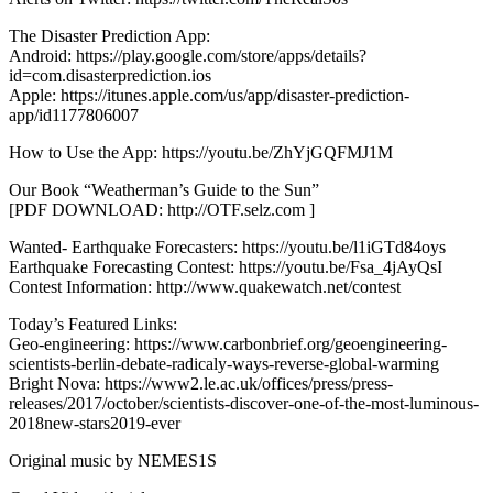
The Disaster Prediction App:
Android: https://play.google.com/store/apps/details?
id=com.disasterprediction.ios
Apple: https://itunes.apple.com/us/app/disaster-prediction-
app/id1177806007
How to Use the App: https://youtu.be/ZhYjGQFMJ1M
Our Book “Weatherman’s Guide to the Sun”
[PDF DOWNLOAD: http://OTF.selz.com ]
Wanted- Earthquake Forecasters: https://youtu.be/l1iGTd84oys
Earthquake Forecasting Contest: https://youtu.be/Fsa_4jAyQsI
Contest Information: http://www.quakewatch.net/contest
Today’s Featured Links:
Geo-engineering: https://www.carbonbrief.org/geoengineering-
scientists-berlin-debate-radicaly-ways-reverse-global-warming
Bright Nova: https://www2.le.ac.uk/offices/press/press-
releases/2017/october/scientists-discover-one-of-the-most-luminous-
2018new-stars2019-ever
Original music by NEMES1S