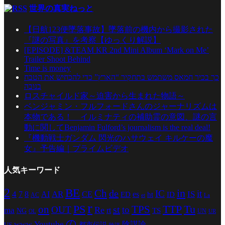
世界の真実ねっと
【日航123便墜落事故】墜落前の機内から撮影された
『謎の写真』を考察【ゆっくり解説】
[EPISODE] &TEAM KR 2nd Mini Album ‘Mark on Me’
Trailer Shoot Behind
Time is money
כך בכיר חמאס משתמש בתחקיר “הארץ” כדי להכחיש את הטבח
בנובה
ロスチャイルド家～迫害から生まれた物語～
ベンジャミン・フルフォードさんのジャーナリズムは
本物である！ イルミナティの補助霊の意図、謎の言
動に関してBenjamin Fulford’s journalism is the real deal!
『機動戦士ガンダム 閃光のハサウェイ キルケーの魔
女』予告編｜プライムビデオ
人気キーワード
2
BE
in
Ch
de
IC
it
4
AR
IS
7
8
AI
CE
es
ED
ht
ID
AC
La
et
r
PS
TTP
TPS
Tu
on
st
OUT
to
Re
ma
rt
TS
NG
UN
UR
OL
の
Youtube
www
陰謀論
都市伝説
US