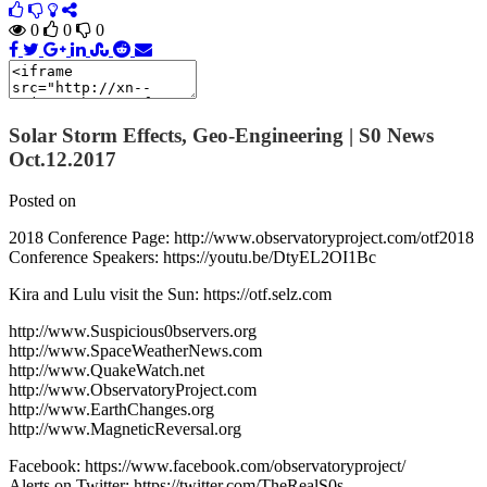
0
0
0
Solar Storm Effects, Geo-Engineering | S0 News
Oct.12.2017
Posted on
2018 Conference Page: http://www.observatoryproject.com/otf2018
Conference Speakers: https://youtu.be/DtyEL2OI1Bc
Kira and Lulu visit the Sun: https://otf.selz.com
http://www.Suspicious0bservers.org
http://www.SpaceWeatherNews.com
http://www.QuakeWatch.net
http://www.ObservatoryProject.com
http://www.EarthChanges.org
http://www.MagneticReversal.org
Facebook: https://www.facebook.com/observatoryproject/
Alerts on Twitter: https://twitter.com/TheRealS0s