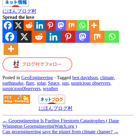
にほんブログ村
Spread the love
Posted in
GeoEngineering
·
Tagged
ben davidson
,
climate
,
earthquake
,
flare
,
solar
,
Space
,
sun
,
suspicious observers
,
suspicious0bservers
,
weather
にほんブログ村
←
Geoengineering Is Fueling Firestorm Catastrophes ( Dane
Wigington GeoengineeringWatch.org )
Can geoengineering save the planet from climate change?
→