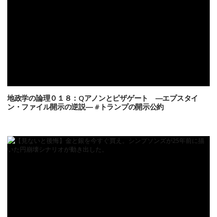
地政学の論理０１８：Qアノンとピザゲート ―エプスタイ
ン・ファイル開示の逆説― #トランプの開示公約