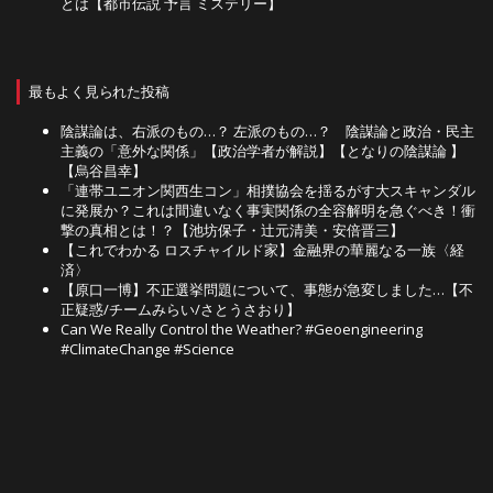
とは【都市伝説 予言 ミステリー】
最もよく見られた投稿
陰謀論は、右派のもの…？ 左派のもの…？ 陰謀論と政治・民主
主義の「意外な関係」【政治学者が解説】【となりの陰謀論 】
【烏谷昌幸】
「連帯ユニオン関西生コン」相撲協会を揺るがす大スキャンダル
に発展か？これは間違いなく事実関係の全容解明を急ぐべき！衝
撃の真相とは！？【池坊保子・辻元清美・安倍晋三】
【これでわかる ロスチャイルド家】金融界の華麗なる一族〈経
済〉
【原口一博】不正選挙問題について、事態が急変しました…【不
正疑惑/チームみらい/さとうさおり】
Can We Really Control the Weather? #Geoengineering
#ClimateChange #Science