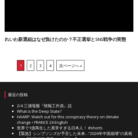
れいわ新選組はなぜ負けたのか？不正選挙とSNS戦争の実態
1
2
3
4
次ページへ »
最近の投稿
2/4 三浦瑠麗『情報工作員』説
What is the Deep State?
HAARP: Watch out for this conspiracy theory on climate
change • FRANCE 24 English
世界で1億再生した異常すぎる日本人！ #shorts
【緊急】シンプソンズが予言した未来…“2026年中国崩壊”の真相