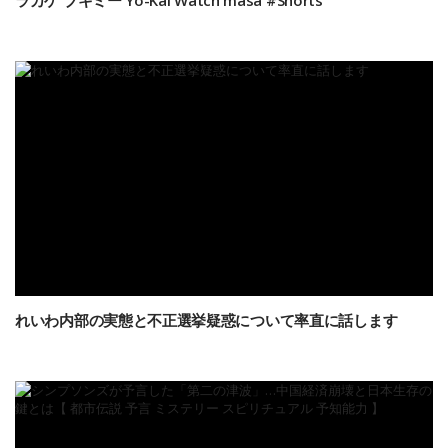
ラカゲ ブキミー Yo-Kai Watch masa #Shorts
れいわ内部の実態と不正選挙疑惑について率直に話します