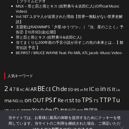
｜プライムビデオ
M!LK – 罪と罰と雨とキス (佐野勇斗＆吉田仁人) (Official Music
Video)
Vol.187 ユダヤ人が迫害された理由【世界一無駄がない世界史解
説】
主題歌はRADWIMPS「夕星-ゆうづつ-」｜『汝、星のごとく』予
告②【10月9日(金)公開】
罪と罰と雨とキス (佐野勇斗&吉田仁人)
当てまくりな200年前の予言小説が示すこの先の未来とは…【 都
市伝説 予言 】
BE:FIRST / BRUCE WAYNE feat. Flo Milli, ATL Jacob -Music Video-
人気キーワード
2
BE
in
Ch
de
IC
it
4
AR
IS
7
8
AI
CE
es
ht
ED
ID
AC
La
et
r
PS
TTP
TPS
Tu
on
OUT
st
to
Re
ma
rt
NG
TS
OL
の
Youtube
www
陰謀論
都市伝説
US
UN
UR
陰謀
当サイトでは、お客様に最高の体験を提供するためにクッキーを使
用しています。当サイトのご利用を継続された場合、ご満足いただ