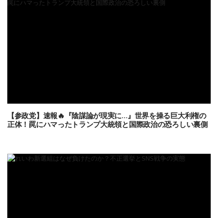
【参政党】速報🔥『陰謀論が現実に…』世界を操る巨大利権の
正体！罠にハマったトランプ大統領と国際政治の恐ろしい裏側