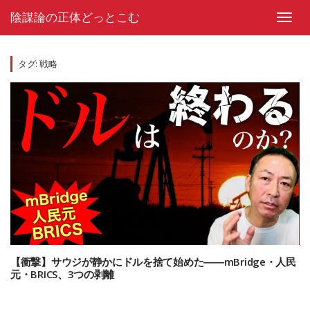
Skip
陰謀論の正体どっとこむ
to
Toggl
content
navig
タグ:
戦略
【衝撃】サウジが静かにドルを捨て始めた――mBridge・人民
元・BRICS、3つの剥離