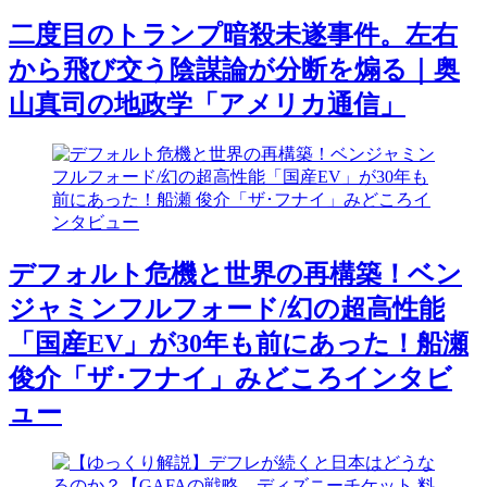
二度目のトランプ暗殺未遂事件。左右
から飛び交う陰謀論が分断を煽る｜奥
山真司の地政学「アメリカ通信」
デフォルト危機と世界の再構築！ベン
ジャミンフルフォード/幻の超高性能
「国産EV」が30年も前にあった！船瀬
俊介「ザ･フナイ」みどころインタビ
ュー