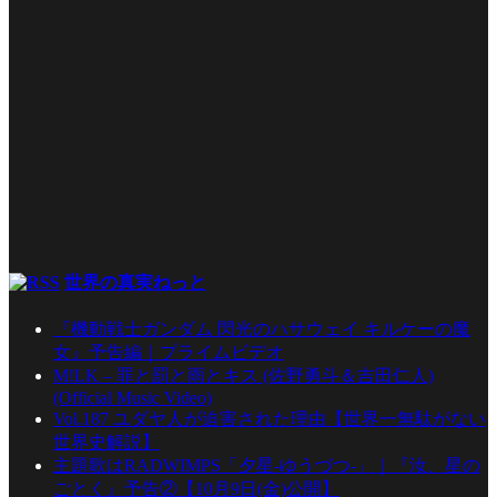
世界の真実ねっと
『機動戦士ガンダム 閃光のハサウェイ キルケーの魔
女』予告編｜プライムビデオ
M!LK – 罪と罰と雨とキス (佐野勇斗＆吉田仁人)
(Official Music Video)
Vol.187 ユダヤ人が迫害された理由【世界一無駄がない
世界史解説】
主題歌はRADWIMPS「夕星-ゆうづつ-」｜『汝、星の
ごとく』予告②【10月9日(金)公開】