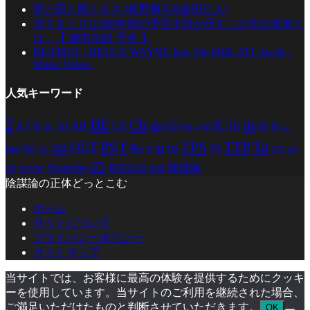
罪と罰と雨とキス (佐野勇斗&吉田仁人)
当てまくりな200年前の予言小説が示すこの先の未来と
は…【 都市伝説 予言 】
BE:FIRST / BRUCE WAYNE feat. Flo Milli, ATL Jacob -
Music Video-
人気キーワード
2
BE
in
Ch
de
IC
it
4
AR
IS
7
8
AI
CE
es
ED
ht
ID
AC
La
et
r
PS
TTP
TPS
Tu
on
st
OUT
to
Re
ma
rt
TS
NG
UN
UR
OL
の
Youtube
www
陰謀論
都市伝説
US
陰謀
陰謀論の正体どっとこむ
ホーム
サイトについて
プライバシーポリシー
サイトマップ
当サイトでは、お客様に最高の体験を提供するためにクッキ
ーを使用しています。当サイトのご利用を継続された場合、
ご満足いただけたものと判断させていただきます。
OK