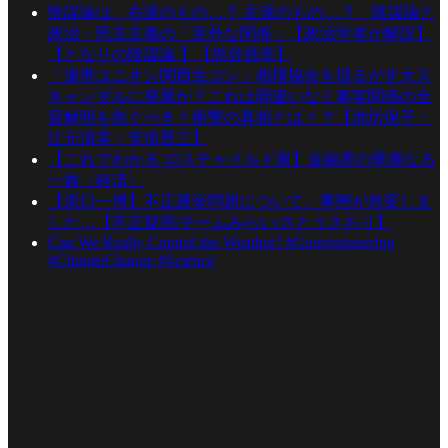
陰謀論は、右派のもの…？ 左派のもの…？ 陰謀論と
政治・民主主義の「意外な関係」【政治学者が解説】
【となりの陰謀論 】【烏谷昌幸】
「連帯ユニオン関西生コン」相撲協会を揺るがす大ス
キャンダルに発展か？これは間違いなく事実関係の全
容解明を急ぐべき！衝撃の真相とは！？【池坊保子・
辻元清美・安倍晋三】
【これでわかる ロスチャイルド家】金融界の華麗なる
一族〈経済〉
【原口一博】不正選挙問題について、事態が急変しま
した…【不正疑惑/チームみらい/さとうさおり】
Can We Really Control the Weather? #Geoengineering
#ClimateChange #Science