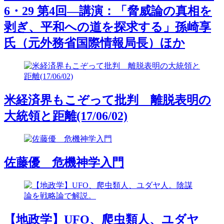
6・29 第4回―講演：「脅威論の真相を
剥ぎ、平和への道を探求する」孫崎享
氏（元外務省国際情報局長）ほか
米経済界もこぞって批判 離脱表明の
大統領と距離(17/06/02)
佐藤優 危機神学入門
【地政学】UFO、爬虫類人、ユダヤ