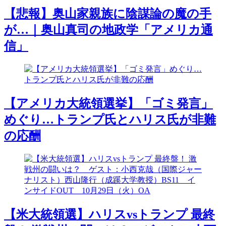
【悲報】奥山家親族に陰謀論の魔の手
が…｜奥山真司の地政学「アメリカ通
信」
【アメリカ大統領選挙】「ゴミ発言」
めぐり…トランプ氏とハリス氏が非難
の応酬
【米大統領選】ハリスvsトランプ 最終