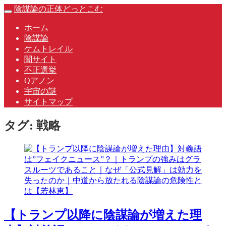
Skip
陰謀論の正体どっとこむ
Toggle
to
navigation
content
ホーム
陰謀論
ケムトレイル
闇サイト
不正選挙
Qアノン
宇宙の謎
サイトマップ
タグ:
戦略
【トランプ以降に陰謀論が増えた理