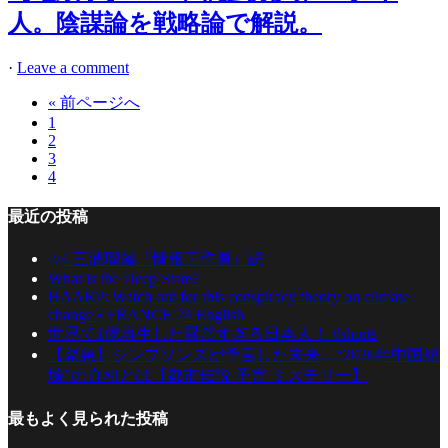
人。陰謀論を戦略論で解説。
·
Leave a comment
« 前ページへ
1
2
3
4
最近の投稿
2/4 三浦瑠麗『情報工作員』説
What is the Deep State?
HAARP: Watch out for this conspiracy theory on climate
change • FRANCE 24 English
世界で1億再生した異常すぎる日本人！ #shorts
【緊急】シンプソンズが予言した未来…“2026年中国崩
壊”の真相とは【都市伝説 予言 ミステリー】
最もよく見られた投稿