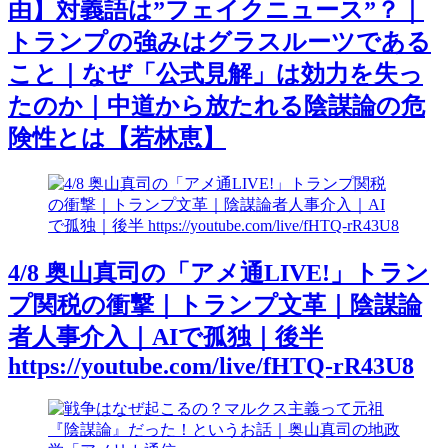
由】対義語は”フェイクニュース”？｜
トランプの強みはグラスルーツである
こと｜なぜ「公式見解」は効力を失っ
たのか｜中道から放たれる陰謀論の危
険性とは【若林恵】
4/8 奥山真司の「アメ通LIVE!」トラン
プ関税の衝撃｜トランプ文革｜陰謀論
者人事介入｜AIで孤独｜後半
https://youtube.com/live/fHTQ-rR43U8