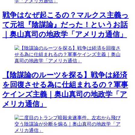
戦争はなぜ起こるの？マルクス主義っ
て元祖『陰謀論』だった！というお話
｜奥山真司の地政学「アメリカ通信」
【陰謀論のルーツを探る】戦争は経済
を回復させる為に仕組まれるの？軍事
ケインズ主義｜奥山真司の地政学「ア
メリカ通信」