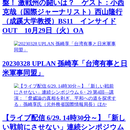
盤！ 激戦州の闘いは？ ゲスト：小西
克哉（国際ジャーナリスト）西山隆行
（成蹊大学教授）BS11 インサイド
OUT 10月29日（火）OA
20230328 UPLAN 孫崎享「台湾有事と日
米軍事同盟」
【ライブ配信 6/29. 14時30分～】「新し
い戦前にさせない」連続シンポジウム