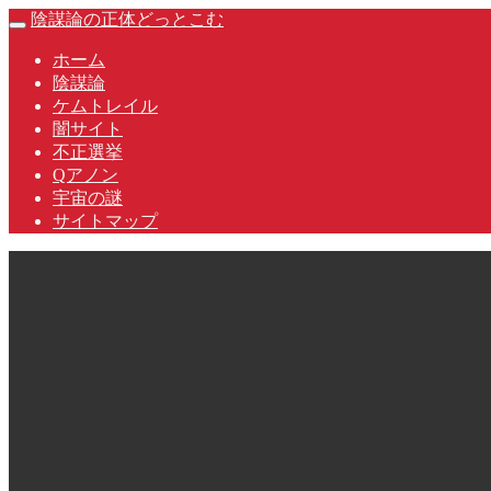
Skip
陰謀論の正体どっとこむ
Toggle
to
navigation
content
ホーム
陰謀論
ケムトレイル
闇サイト
不正選挙
Qアノン
宇宙の謎
サイトマップ