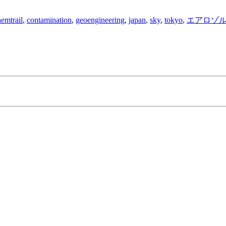
emtrail
,
contamination
,
geoengineering
,
japan
,
sky
,
tokyo
,
エアロゾ