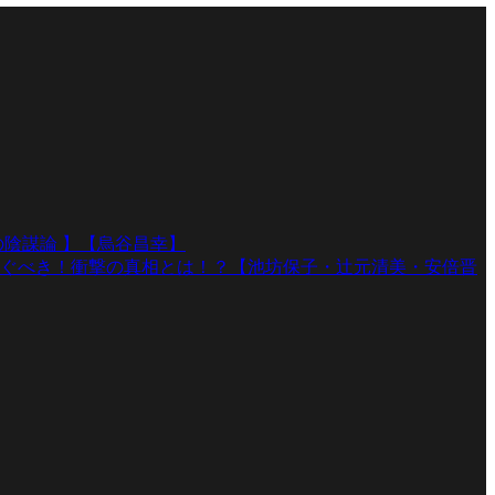
陰謀論 】【烏谷昌幸】
ぐべき！衝撃の真相とは！？【池坊保子・辻元清美・安倍晋