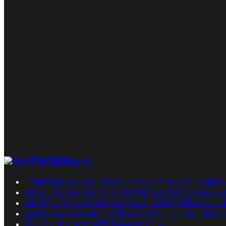
世界の真実ねっと
『機動戦士ガンダム 閃光のハサウェイ キルケーの魔女
M!LK – 罪と罰と雨とキス (佐野勇斗＆吉田仁人) (Official Mu
Vol.187 ユダヤ人が迫害された理由【世界一無駄がな
主題歌はRADWIMPS「夕星-ゆうづつ-」｜『汝、星のご
罪と罰と雨とキス (佐野勇斗&吉田仁人)