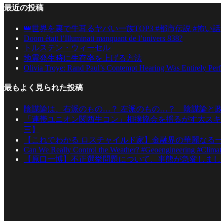
最近の投稿
👑世界を裏で牛耳るヤバい一族TOP3 #都市伝説 #怖い話
Doom était l’Illuminati manquant de l’univers 838?
トルステン・ウィーセル
地震発生時に生存率を上げる方法
Olivia Troye: Rand Paul’s Contempt Hearing Was Entirely Per
最もよく見られた投稿
陰謀論は、右派のもの…？ 左派のもの…？ 陰謀論と
「連帯ユニオン関西生コン」相撲協会を揺るがす大スキ
三】
【これでわかる ロスチャイルド家】金融界の華麗なる
Can We Really Control the Weather? #Geoengineering #Clima
【原口一博】不正選挙問題について、事態が急変しまし