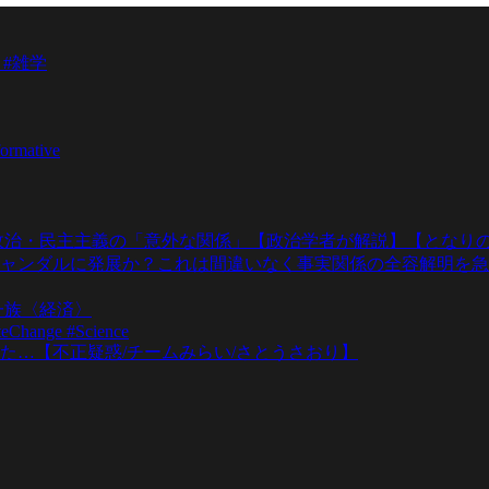
 #雑学
formative
政治・民主主義の「意外な関係」【政治学者が解説】【となりの
ャンダルに発展か？これは間違いなく事実関係の全容解明を急
一族〈経済〉
teChange #Science
た…【不正疑惑/チームみらい/さとうさおり】