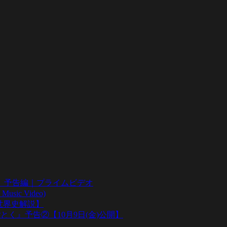
』予告編｜プライムビデオ
sic Video)
い世界史解説】
とく』予告②【10月9日(金)公開】