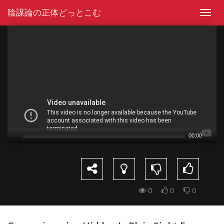
Skip
陰謀論の正体どっとこむ
to
Toggl
content
navig
Video
Player
00:00
0
0
0