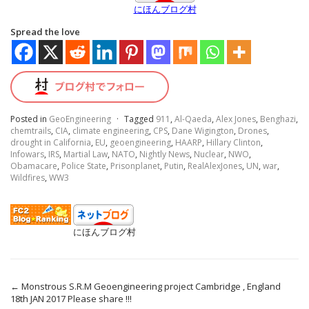
にほんブログ村
Spread the love
Posted in
GeoEngineering
·
Tagged
911
,
Al-Qaeda
,
Alex Jones
,
Benghazi
,
chemtrails
,
CIA
,
climate engineering
,
CPS
,
Dane Wigington
,
Drones
,
drought in California
,
EU
,
geoengineering
,
HAARP
,
Hillary Clinton
,
Infowars
,
IRS
,
Martial Law
,
NATO
,
Nightly News
,
Nuclear
,
NWO
,
Obamacare
,
Police State
,
Prisonplanet
,
Putin
,
RealAlexJones
,
UN
,
war
,
Wildfires
,
WW3
にほんブログ村
←
Monstrous S.R.M Geoengineering project Cambridge , England
18th JAN 2017 Please share !!!