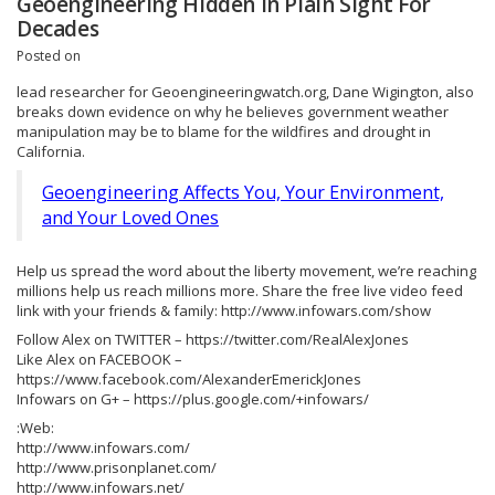
Geoengineering Hidden In Plain Sight For
Decades
Posted on
lead researcher for Geoengineeringwatch.org, Dane Wigington, also
breaks down evidence on why he believes government weather
manipulation may be to blame for the wildfires and drought in
California.
Geoengineering Affects You, Your Environment,
and Your Loved Ones
Help us spread the word about the liberty movement, we’re reaching
millions help us reach millions more. Share the free live video feed
link with your friends & family: http://www.infowars.com/show
Follow Alex on TWITTER – https://twitter.com/RealAlexJones
Like Alex on FACEBOOK –
https://www.facebook.com/AlexanderEmerickJones
Infowars on G+ – https://plus.google.com/+infowars/
:Web:
http://www.infowars.com/
http://www.prisonplanet.com/
http://www.infowars.net/