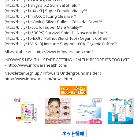
[http://bit.ly/1nIngBb] X2 Survival Shield™
[http://bit.ly/1kaXxKL] Super Female Vitality™
[http://bit.ly/1mhAKCO] Lung Cleanse™
[http://bit.ly/1mGbikx] Silver-Bullet – Colloidal Silver™
[http://bit.ly/1xcoUfo] Super Male Vitality™
[http://bit.ly/1z5BCP9] Survival Shield – Nascent Iodine™
[http://bit.ly/1o4sQtc] Patriot Blend 100% Organic Coffee™
[http://bit.ly/1iVL6HB] Immune Support 100% Organic Coffee™
All available at – http://www.infowarsshop.com/
INFOWARS HEALTH – START GETTING HEALTHY BEFORE IT’S TOO LATE
– http://www.infowarshealth.com/
Newsletter Sign up / Infowars Underground Insider :
http://www.infowars.com/newsletter