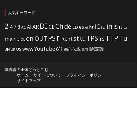
人気キーワード
2
BE
in
Ch
de
IC
it
4
AR
IS
7
8
AI
CE
es
ht
ED
ID
AC
La
et
r
PS
TTP
TPS
Tu
on
OUT
st
to
Re
ma
rt
NG
TS
OL
の
Youtube
www
陰謀論
都市伝説
US
UN
UR
陰謀
陰謀論の正体どっとこむ
ホーム
サイトについて
プライバシーポリシー
サイトマップ