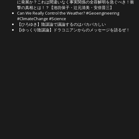
に発展か？これは間違いなく事実関係の全容解明を急ぐべき！衝
撃の真相とは！？【池坊保子・辻元清美・安倍晋三】
Can We Really Control the Weather? #Geoengineering
#ClimateChange #Science
【ひろゆき】陰謀論で議論するのはバカバカしい
【ゆっくり陰謀論】ドラコニアンからのメッセージを語るぜ！