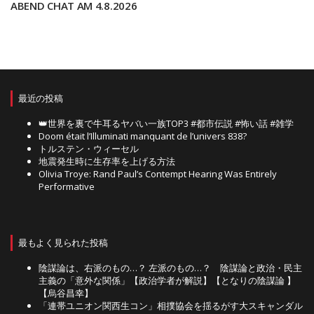
ABEND CHAT AM 4.8.2026
最近の投稿
👑世界を裏で牛耳るヤバい一族TOP3 #都市伝説 #怖い話 #雑学
Doom était l’Illuminati manquant de l’univers 838?
トルステン・ウィーセル
地震発生時に生存率を上げる方法
Olivia Troye: Rand Paul’s Contempt Hearing Was Entirely
Performative
最もよく見られた投稿
陰謀論は、右派のもの…？ 左派のもの…？ 陰謀論と政治・民主
主義の「意外な関係」【政治学者が解説】【となりの陰謀論 】
【烏谷昌幸】
「連帯ユニオン関西生コン」相撲協会を揺るがす大スキャンダル