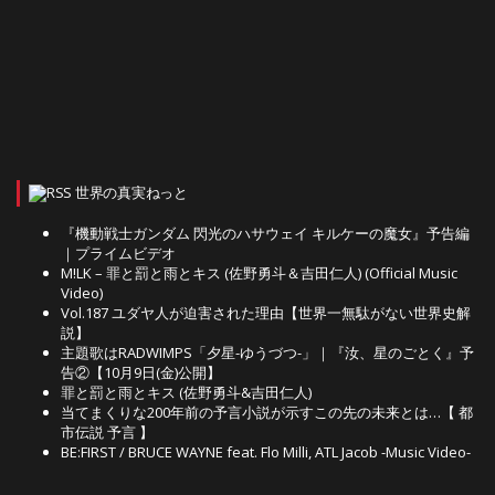
世界の真実ねっと
『機動戦士ガンダム 閃光のハサウェイ キルケーの魔女』予告編
｜プライムビデオ
M!LK – 罪と罰と雨とキス (佐野勇斗＆吉田仁人) (Official Music
Video)
Vol.187 ユダヤ人が迫害された理由【世界一無駄がない世界史解
説】
主題歌はRADWIMPS「夕星-ゆうづつ-」｜『汝、星のごとく』予
告②【10月9日(金)公開】
罪と罰と雨とキス (佐野勇斗&吉田仁人)
当てまくりな200年前の予言小説が示すこの先の未来とは…【 都
市伝説 予言 】
BE:FIRST / BRUCE WAYNE feat. Flo Milli, ATL Jacob -Music Video-