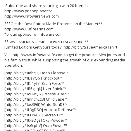
:Subscribe and share your login with 20 friends:
http://www.prisonplanet.tv
http://www.InfowarsNews.com
***Get the Best Patriot Made Firearms on the Market**
http://www.HDfirearms.com
*proud sponsor of Infowars.com
**SAVE AMERICA UPSIDE DOWN FLAG T-SHIRT**
[Limited Edition] Get yours today: http://bit.ly/SaveAmericaTshirt
Visit http://www.InfowarsLife.com to get the products Alex Jones and
his family trust, while supporting the growth of our expanding media
operation.
[http://bit.ly/1Iobcj2] Deep Cleanse™
[http://bit.ly/1DsyQ6i] Knockout™
[http://bit.ly/1Kr1yfz] Brain Force™
[http://bit.ly/1R5gsqk] Liver Shield™
[http://bit.ly/1cOwQix] ProstaGuard™
[http://bit.ly/1mnchEz3] Child Ease™
[http://bit.ly/1xs9F6t] WinterSunD3™
[http://bit.ly/1L3gDSO] Ancient Defense™
[http://bit.ly/1EHbA6E] Secret-12™
[http://bit.ly/1txsOge] Oxy Powder™
[http://bit.ly/1s6cphV] Occu Power™
[http://bit.ly/1rGOLsG] DNA Force™