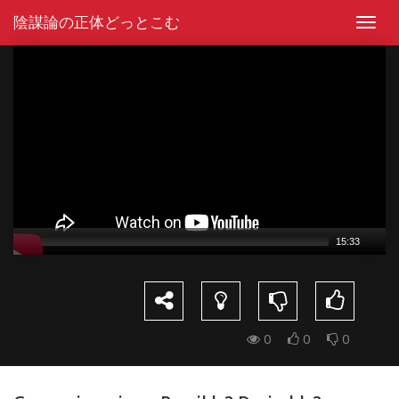
Skip
陰謀論の正体どっとこむ
to
Toggl
content
navig
Video
Player
15:33
0
0
0