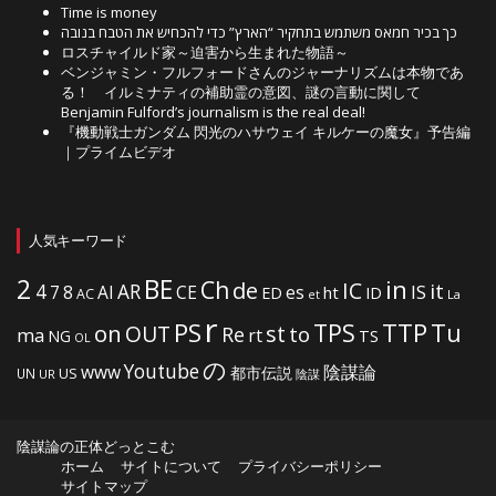
Time is money
כך בכיר חמאס משתמש בתחקיר “הארץ” כדי להכחיש את הטבח בנובה
ロスチャイルド家～迫害から生まれた物語～
ベンジャミン・フルフォードさんのジャーナリズムは本物であ
る！ イルミナティの補助霊の意図、謎の言動に関して
Benjamin Fulford’s journalism is the real deal!
『機動戦士ガンダム 閃光のハサウェイ キルケーの魔女』予告編
｜プライムビデオ
人気キーワード
2
BE
in
Ch
de
IC
it
4
AR
IS
7
8
AI
CE
es
ht
ED
ID
AC
La
et
r
PS
TTP
TPS
Tu
on
OUT
st
to
Re
ma
rt
NG
TS
OL
の
Youtube
www
陰謀論
都市伝説
US
UN
UR
陰謀
陰謀論の正体どっとこむ
ホーム
サイトについて
プライバシーポリシー
サイトマップ