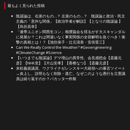
最もよく見られた投稿
陰謀論は、右派のもの…？ 左派のもの…？ 陰謀論と政治・民主
主義の「意外な関係」【政治学者が解説】【となりの陰謀論 】
【烏谷昌幸】
「連帯ユニオン関西生コン」相撲協会を揺るがす大スキャンダル
に発展か？これは間違いなく事実関係の全容解明を急ぐべき！衝
撃の真相とは！？【池坊保子・辻元清美・安倍晋三】
Can We Really Control the Weather? #Geoengineering
#ClimateChange #Science
【いつまでも陰謀論】デマ増山の異常性、会見感想会【斎藤元
彦】【NHK党】【片山安孝】【香椎なつ】【斎藤元彦】
末松義規議員、ウクライナゼレンスキー大統領への暴言ツイート
→炎上し、説明もなく削除・逃亡。なぜこのような愚行を立憲議
員は繰り返すのか？バカッター炸裂