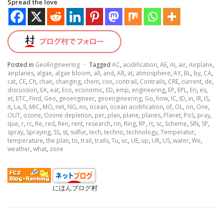
Spread the love
Posted in
GeoEngineering
·
Tagged
AC
,
acidification
,
AE
,
AI
,
air
,
Airplane
,
airplanes
,
algae
,
algae bloom
,
all
,
and
,
AR
,
at
,
atmosphere
,
AY
,
BL
,
by
,
CA
,
cat
,
CE
,
Ch
,
chan
,
changing
,
chem
,
con
,
contrail
,
Contrails
,
CRE
,
current
,
de
,
discussion
,
EA
,
eat
,
Eco
,
economic
,
ED
,
emp
,
engineering
,
EP
,
EPL
,
Eri
,
es
,
et
,
ETC
,
Find
,
Geo
,
geoengineer
,
geoengineering
,
Go
,
how
,
IC
,
ID
,
in
,
IR
,
IS
,
it
,
La
,
ll
,
MIC
,
MO
,
net
,
NG
,
no
,
ocean
,
ocean acidification
,
of
,
OL
,
on
,
One
,
OUT
,
ozone
,
Ozone depletion
,
per
,
plan
,
plane
,
planes
,
Planet
,
PoS
,
pray
,
que
,
r
,
rc
,
Re
,
red
,
Ren
,
rent
,
research
,
rin
,
Ring
,
RP
,
rt
,
sc
,
Scheme
,
SIN
,
SP
,
spray
,
Spraying
,
SS
,
st
,
sulfur
,
tech
,
techno
,
technology
,
Temperatur
,
temperature
,
the plan
,
to
,
trail
,
trails
,
Tu
,
uc
,
UE
,
up
,
UR
,
US
,
water
,
We
,
weather
,
what
,
zone
にほんブログ村