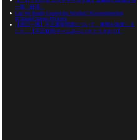
【これでわかる ロスチャイルド家】金融界の華麗なる
一族〈経済〉
Can We Really Control the Weather? #Geoengineering
#ClimateChange #Science
【原口一博】不正選挙問題について、事態が急変しま
した…【不正疑惑/チームみらい/さとうさおり】