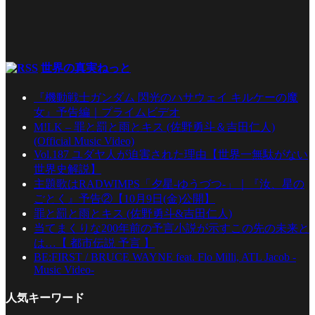
世界の真実ねっと
『機動戦士ガンダム 閃光のハサウェイ キルケーの魔
女』予告編｜プライムビデオ
M!LK – 罪と罰と雨とキス (佐野勇斗＆吉田仁人)
(Official Music Video)
Vol.187 ユダヤ人が迫害された理由【世界一無駄がない
世界史解説】
主題歌はRADWIMPS「夕星-ゆうづつ-」｜『汝、星の
ごとく』予告②【10月9日(金)公開】
罪と罰と雨とキス (佐野勇斗&吉田仁人)
当てまくりな200年前の予言小説が示すこの先の未来と
は…【 都市伝説 予言 】
BE:FIRST / BRUCE WAYNE feat. Flo Milli, ATL Jacob -
Music Video-
人気キーワード