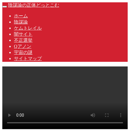
Skip
陰謀論の正体どっとこむ
Toggle
to
navigation
content
ホーム
陰謀論
ケムトレイル
闇サイト
不正選挙
Qアノン
宇宙の謎
サイトマップ