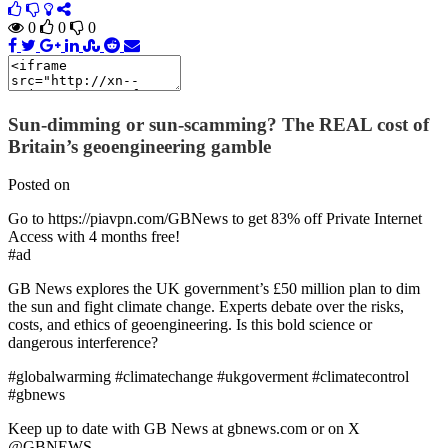
0
0
0
Sun-dimming or sun-scamming? The REAL cost of
Britain’s geoengineering gamble
Posted on
Go to https://piavpn.com/GBNews to get 83% off Private Internet
Access with 4 months free!
#ad
GB News explores the UK government’s £50 million plan to dim
the sun and fight climate change. Experts debate over the risks,
costs, and ethics of geoengineering. Is this bold science or
dangerous interference?
#globalwarming #climatechange #ukgoverment #climatecontrol
#gbnews
Keep up to date with GB News at gbnews.com or on X
@GBNEWS