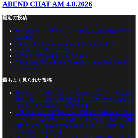
ABEND CHAT AM 4.8.2026
最近の投稿
👑世界を裏で牛耳るヤバい一族TOP3 #都市伝説 #怖い
話 #雑学
Doom était l’Illuminati manquant de l’univers 838?
トルステン・ウィーセル
地震発生時に生存率を上げる方法
Olivia Troye: Rand Paul’s Contempt Hearing Was Entirely
Performative
最もよく見られた投稿
陰謀論は、右派のもの…？ 左派のもの…？ 陰謀論と
政治・民主主義の「意外な関係」【政治学者が解説】
【となりの陰謀論 】【烏谷昌幸】
「連帯ユニオン関西生コン」相撲協会を揺るがす大ス
キャンダルに発展か？これは間違いなく事実関係の全
容解明を急ぐべき！衝撃の真相とは！？【池坊保子・
辻元清美・安倍晋三】