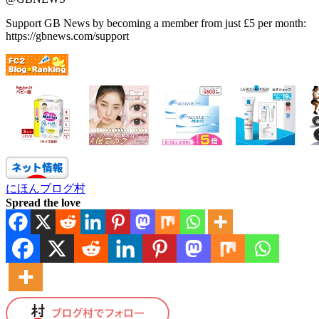
Support GB News by becoming a member from just £5 per month:
https://gbnews.com/support
にほんブログ村
Spread the love