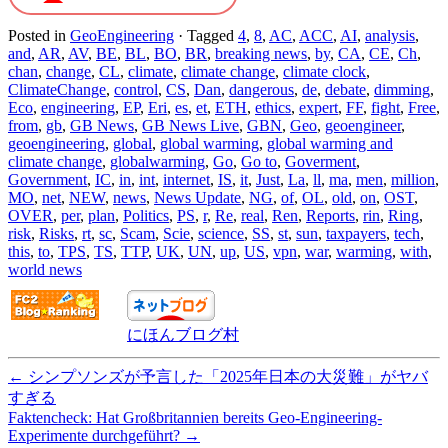
Posted in
GeoEngineering
·
Tagged
4
,
8
,
AC
,
ACC
,
AI
,
analysis
,
and
,
AR
,
AV
,
BE
,
BL
,
BO
,
BR
,
breaking news
,
by
,
CA
,
CE
,
Ch
,
chan
,
change
,
CL
,
climate
,
climate change
,
climate clock
,
ClimateChange
,
control
,
CS
,
Dan
,
dangerous
,
de
,
debate
,
dimming
,
Eco
,
engineering
,
EP
,
Eri
,
es
,
et
,
ETH
,
ethics
,
expert
,
FF
,
fight
,
Free
,
from
,
gb
,
GB News
,
GB News Live
,
GBN
,
Geo
,
geoengineer
,
geoengineering
,
global
,
global warming
,
global warming and
climate change
,
globalwarming
,
Go
,
Go to
,
Goverment
,
Government
,
IC
,
in
,
int
,
internet
,
IS
,
it
,
Just
,
La
,
ll
,
ma
,
men
,
million
,
MO
,
net
,
NEW
,
news
,
News Update
,
NG
,
of
,
OL
,
old
,
on
,
OST
,
OVER
,
per
,
plan
,
Politics
,
PS
,
r
,
Re
,
real
,
Ren
,
Reports
,
rin
,
Ring
,
risk
,
Risks
,
rt
,
sc
,
Scam
,
Scie
,
science
,
SS
,
st
,
sun
,
taxpayers
,
tech
,
this
,
to
,
TPS
,
TS
,
TTP
,
UK
,
UN
,
up
,
US
,
vpn
,
war
,
warming
,
with
,
world news
にほんブログ村
←
シンプソンズが予言した「2025年日本の大災難」がヤバ
すぎる
Faktencheck: Hat Großbritannien bereits Geo-Engineering-
Experimente durchgeführt?
→