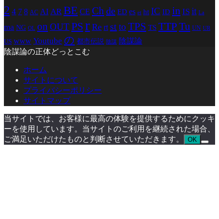
2
BE
in
Ch
de
IC
it
4
AR
IS
7
8
AI
CE
es
ED
ht
ID
AC
La
et
r
PS
TTP
TPS
Tu
on
st
OUT
to
Re
ma
rt
TS
NG
UN
UR
OL
の
Youtube
www
陰謀論
都市伝説
US
陰謀
陰謀論の正体どっとこむ
ホーム
サイトについて
プライバシーポリシー
サイトマップ
当サイトでは、お客様に最高の体験を提供するためにクッキ
ーを使用しています。当サイトのご利用を継続された場合、
ご満足いただけたものと判断させていただきます。
OK