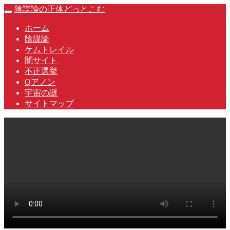
Skip
陰謀論の正体どっとこむ
Toggle
to
navigation
content
ホーム
陰謀論
ケムトレイル
闇サイト
不正選挙
Qアノン
宇宙の謎
サイトマップ