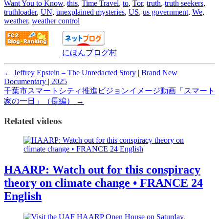
Want You to Know
,
this
,
Time Travel
,
to
,
Tor
,
truth
,
truth seekers
,
truthloader
,
UN
,
unexplained mysteries
,
US
,
us government
,
We
,
weather
,
weather control
にほんブログ村
←
Jeffrey Epstein – The Unredacted Story | Brand New
Documentary | 2025
千葉市スマートシティ推進ビジョンイメージ動画「スマート
家の一日」（長編）
→
Related videos
HAARP: Watch out for this conspiracy
theory on climate change • FRANCE 24
English