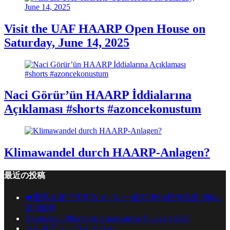
Visit the UAF HAARP Open House on
Saturday, June 14, 2025
Naci Görür’ün HAARP İddialarına
Açıklaması #shorts #azoncekonustum
Klimawandel durch HAARP-Anlagen?
最近の投稿
👑世界を裏で牛耳るヤバい一族TOP3 #都市伝説 #怖い
話 #雑学
Doom était l’Illuminati manquant de l’univers 838?
トルステン・ウィーセル