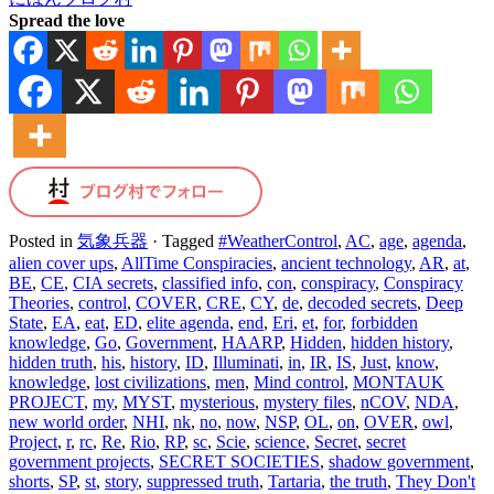
Spread the love
Posted in
気象兵器
·
Tagged
#WeatherControl
,
AC
,
age
,
agenda
,
alien cover ups
,
AllTime Conspiracies
,
ancient technology
,
AR
,
at
,
BE
,
CE
,
CIA secrets
,
classified info
,
con
,
conspiracy
,
Conspiracy
Theories
,
control
,
COVER
,
CRE
,
CY
,
de
,
decoded secrets
,
Deep
State
,
EA
,
eat
,
ED
,
elite agenda
,
end
,
Eri
,
et
,
for
,
forbidden
knowledge
,
Go
,
Government
,
HAARP
,
Hidden
,
hidden history
,
hidden truth
,
his
,
history
,
ID
,
Illuminati
,
in
,
IR
,
IS
,
Just
,
know
,
knowledge
,
lost civilizations
,
men
,
Mind control
,
MONTAUK
PROJECT
,
my
,
MYST
,
mysterious
,
mystery files
,
nCOV
,
NDA
,
new world order
,
NHI
,
nk
,
no
,
now
,
NSP
,
OL
,
on
,
OVER
,
owl
,
Project
,
r
,
rc
,
Re
,
Rio
,
RP
,
sc
,
Scie
,
science
,
Secret
,
secret
government projects
,
SECRET SOCIETIES
,
shadow government
,
shorts
,
SP
,
st
,
story
,
suppressed truth
,
Tartaria
,
the truth
,
They Don't