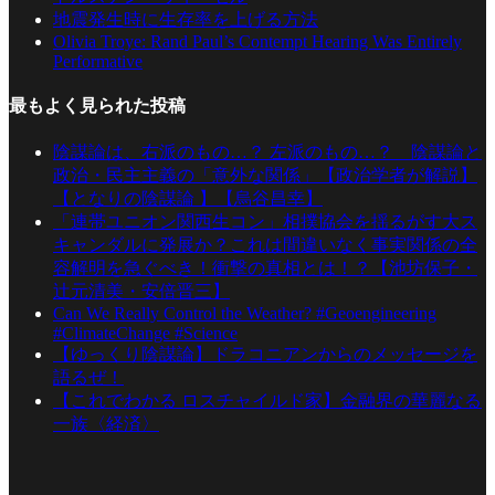
地震発生時に生存率を上げる方法
Olivia Troye: Rand Paul’s Contempt Hearing Was Entirely
Performative
最もよく見られた投稿
陰謀論は、右派のもの…？ 左派のもの…？ 陰謀論と
政治・民主主義の「意外な関係」【政治学者が解説】
【となりの陰謀論 】【烏谷昌幸】
「連帯ユニオン関西生コン」相撲協会を揺るがす大ス
キャンダルに発展か？これは間違いなく事実関係の全
容解明を急ぐべき！衝撃の真相とは！？【池坊保子・
辻元清美・安倍晋三】
Can We Really Control the Weather? #Geoengineering
#ClimateChange #Science
【ゆっくり陰謀論】ドラコニアンからのメッセージを
語るぜ！
【これでわかる ロスチャイルド家】金融界の華麗なる
一族〈経済〉