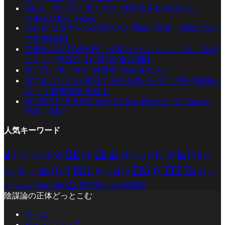
M!LK – 罪と罰と雨とキス (佐野勇斗＆吉田仁人)
(Official Music Video)
Vol.187 ユダヤ人が迫害された理由【世界一無駄がない
世界史解説】
主題歌はRADWIMPS「夕星-ゆうづつ-」｜『汝、星の
ごとく』予告②【10月9日(金)公開】
罪と罰と雨とキス (佐野勇斗&吉田仁人)
当てまくりな200年前の予言小説が示すこの先の未来と
は…【 都市伝説 予言 】
BE:FIRST / BRUCE WAYNE feat. Flo Milli, ATL Jacob -
Music Video-
人気キーワード
2
BE
in
Ch
de
IC
it
4
AR
IS
7
8
AI
CE
es
ED
ht
ID
AC
La
et
r
PS
TTP
TPS
Tu
on
st
OUT
to
Re
ma
rt
TS
NG
UN
UR
OL
の
Youtube
www
陰謀論
都市伝説
US
陰謀
陰謀論の正体どっとこむ
ホーム
サイトについて