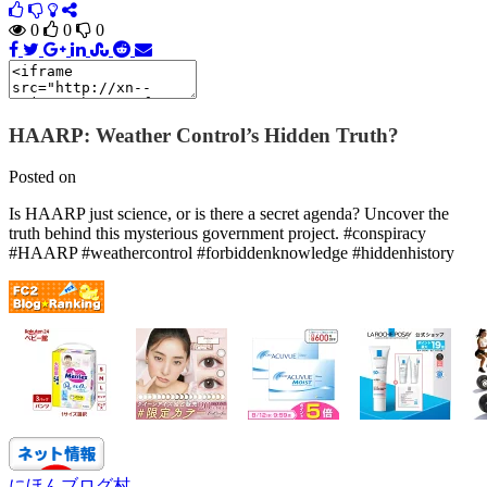
0
0
0
HAARP: Weather Control’s Hidden Truth?
Posted on
Is HAARP just science, or is there a secret agenda? Uncover the
truth behind this mysterious government project. #conspiracy
#HAARP #weathercontrol #forbiddenknowledge #hiddenhistory
にほんブログ村